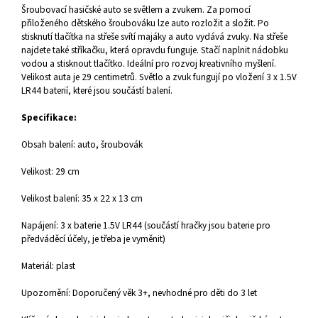
Šroubovací hasičské auto se světlem a zvukem. Za pomocí
přiloženého dětského šroubováku lze auto rozložit a složit. Po
stisknutí tlačítka na střeše svítí majáky a auto vydává zvuky. Na střeše
najdete také stříkačku, která opravdu funguje. Stačí naplnit nádobku
vodou a stisknout tlačítko. Ideální pro rozvoj kreativního myšlení.
Velikost auta je 29 centimetrů. Světlo a zvuk fungují po vložení 3 x 1.5V
LR44 baterií, které jsou součástí balení.
Specifikace:
Obsah balení: auto, šroubovák
Velikost: 29 cm
Velikost balení: 35 x 22 x 13 cm
Napájení: 3 x baterie 1.5V LR44 (součástí hračky jsou baterie pro
předváděcí účely, je třeba je vyměnit)
Materiál: plast
Upozornění: Doporučený věk 3+, nevhodné pro děti do 3 let