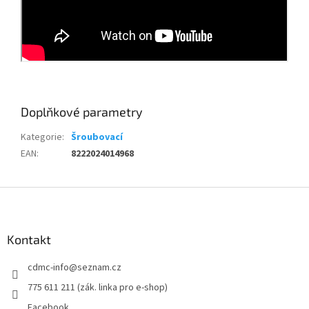
Doplňkové parametry
Kategorie
:
Šroubovací
EAN
:
8222024014968
Z
á
p
a
Kontakt
t
cdmc-info
@
seznam.cz
í
775 611 211 (zák. linka pro e-shop)
Facebook