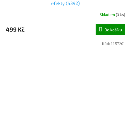
efekty (5392)
Skladem
(
3 ks
)
499 Kč
Do košíku
Kód:
1157201