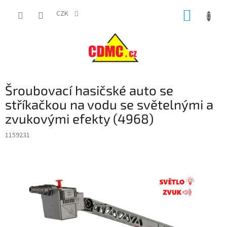
Přejít
NÁKUP
na
CZK
obsah
KOŠÍK
Šroubovací hasičské auto se
stříkačkou na vodu se světelnými a
zvukovými efekty (4968)
1159231