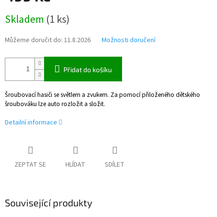
Měrná
Skladem
(
1 ks
)
cena:
Můžeme doručit do:
11.8.2026
Možnosti doručení
Přidat do košíku
Šroubovací hasiči se světlem a zvukem. Za pomocí přiloženého dětského
šroubováku lze auto rozložit a složit.
Detailní informace
ZEPTAT SE
HLÍDAT
SDÍLET
Související produkty