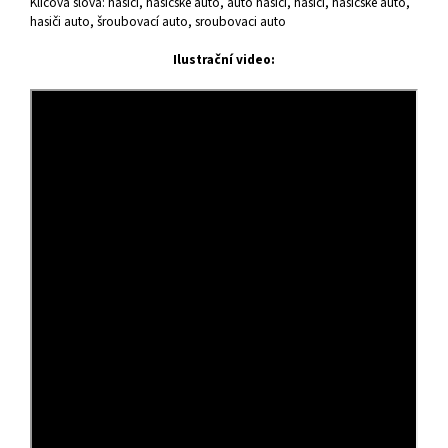
Klíčová slova: hasici, hasicske auto, auto hasici, hasiči, hasičské auto,
hasiči auto, šroubovací auto, sroubovaci auto
Ilustrační video: