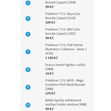
Booster (Japan) (2304)
99 Kč
Pokémon TCG: Abyss Eye
Booster (Japan) (2110)
109 Kč
Pokémon TCG: Nihil Zero
booster (Japan) (2267)
99 Kč
Pokémon TCG: First Partner
Illustration Collection - Series 2
(9763)
1 199 Kč
Dracco Heads Figurka v sáčku
(5494)
10 Kč
Pokémon TCG: ME05 - Mega
Evolution Pitch Black Booster
(2886)
139 Kč
Butter Squishy antistresové
mačkací máslo rainbow (3068)
99 Kč