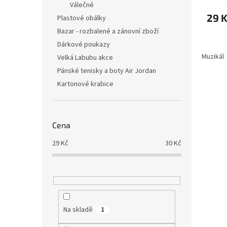
Válečné
29 
Plastové obálky
Bazar - rozbalené a zánovní zboží
Dárkové poukazy
Muzikál
Velká Labubu akce
Pánské tenisky a boty Air Jordan
Kartonové krabice
Cena
29
Kč
30
Kč
Na skladě
1