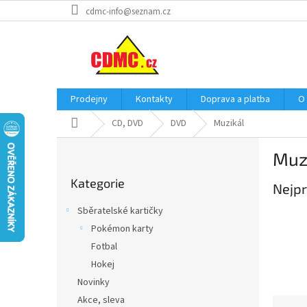
Přejít
cdmc-info@seznam.cz
na
obsah
Prodejny
Kontakty
Doprava a platba
O
Domů
CD, DVD
DVD
Muzikál
P
Muz
o
Přeskočit
s
Kategorie
kategorie
Nejpr
t
r
Sběratelské kartičky
a
Pokémon karty
n
Fotbal
n
í
Hokej
p
Novinky
a
Akce, sleva
Ř