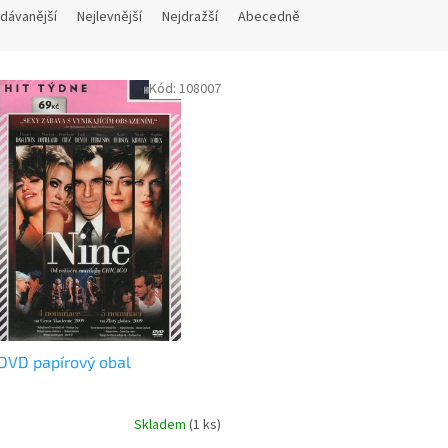
dávanější
Nejlevnější
Nejdražší
Abecedně
Kód:
108007
DVD papírový obal
Skladem
(
1 ks
)