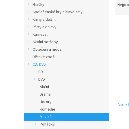
n
a
Hračky
Nejpro
e
z
Společenské hry a hlavolamy
l
e
Knihy a další...
V
n
Párty a oslavy
ý
í
Karneval
p
p
i
r
Školní potřeby
s
o
Oblečení a móda
p
d
Dětské zboží
r
u
CD, DVD
o
k
CD
d
t
DVD
u
ů
k
Akční
t
Drama
ů
Horory
Nine 
Komedie
Muzikál
Pohádky