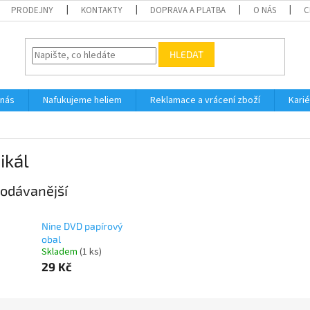
PRODEJNY
KONTAKTY
DOPRAVA A PLATBA
O NÁS
C
HLEDAT
 nás
Nafukujeme heliem
Reklamace a vrácení zboží
Karié
ikál
odávanější
Nine DVD papírový
obal
Skladem
(
1 ks
)
29 Kč