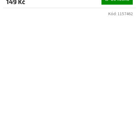
149 Kč
Kód:
1157462