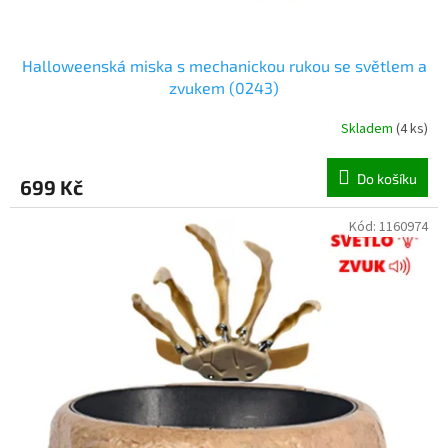
Halloweenská miska s mechanickou rukou se světlem a
zvukem (0243)
Skladem
(
4 ks
)
Do košíku
699 Kč
Kód:
1160974