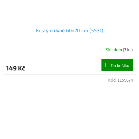
Kostým dýně 60x70 cm (5531)
Skladem
(
7 ks
)
Do košíku
149 Kč
Kód:
1159674