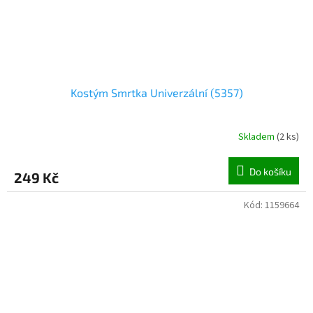
Kostým Smrtka Univerzální (5357)
Skladem
(
2 ks
)
Do košíku
249 Kč
Kód:
1159664