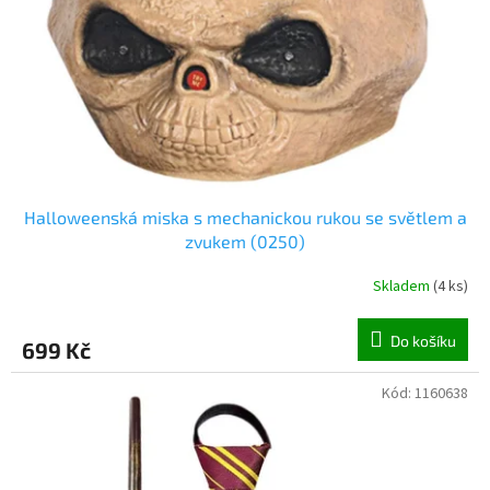
Halloweenská miska s mechanickou rukou se světlem a
zvukem (0250)
Skladem
(
4 ks
)
Do košíku
699 Kč
Kód:
1160638