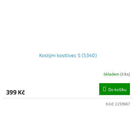
Kostým kostlivec S (5340)
Skladem
(
3 ks
)
Do košíku
399 Kč
Kód:
1159667