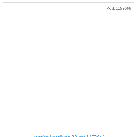
Kód:
1159666
Kostým kostlivec 80 cm 1 (5364)