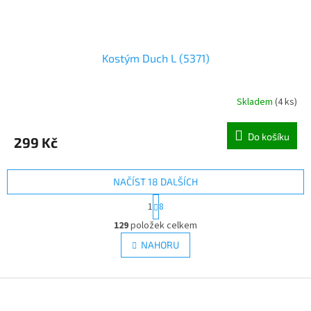
Kostým Duch L (5371)
Skladem
(
4 ks
)
Do košíku
299 Kč
NAČÍST 18 DALŠÍCH
S
1
8
t
O
r
129
položek celkem
v
á
l
NAHORU
n
á
k
d
o
v
Z
a
á
c
á
n