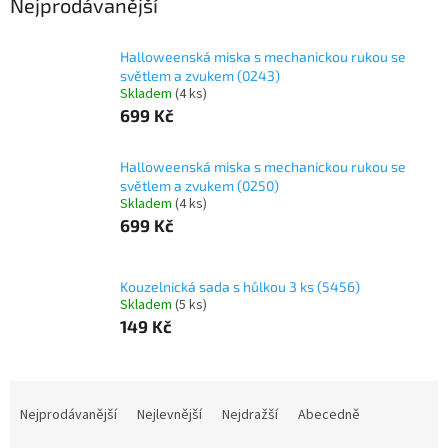
Nejprodávanější
Halloweenská miska s mechanickou rukou se
světlem a zvukem (0243)
Skladem
(
4 ks
)
699 Kč
Halloweenská miska s mechanickou rukou se
světlem a zvukem (0250)
Skladem
(
4 ks
)
699 Kč
Kouzelnická sada s hůlkou 3 ks (5456)
Skladem
(
5 ks
)
149 Kč
Ř
a
Nejprodávanější
Nejlevnější
Nejdražší
Abecedně
z