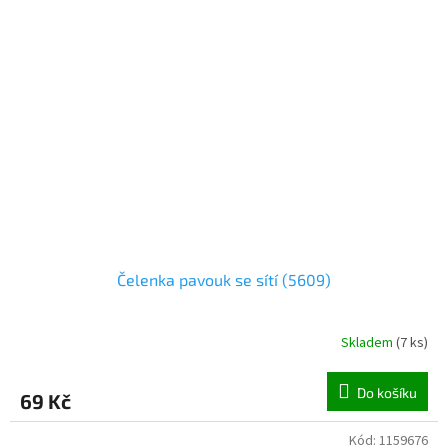
Čelenka pavouk se sítí (5609)
Skladem
(
7 ks
)
Do košíku
69 Kč
Kód:
1159676