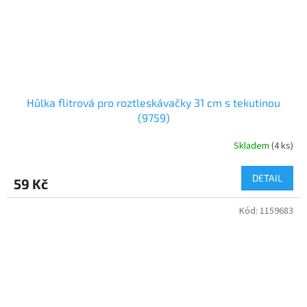
Hůlka flitrová pro roztleskávačky 31 cm s tekutinou
(9759)
Skladem
(
4 ks
)
DETAIL
59 Kč
Kód:
1159683