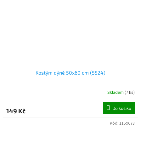
Kostým dýně 50x60 cm (5524)
Skladem
(
7 ks
)
Do košíku
149 Kč
Kód:
1159673