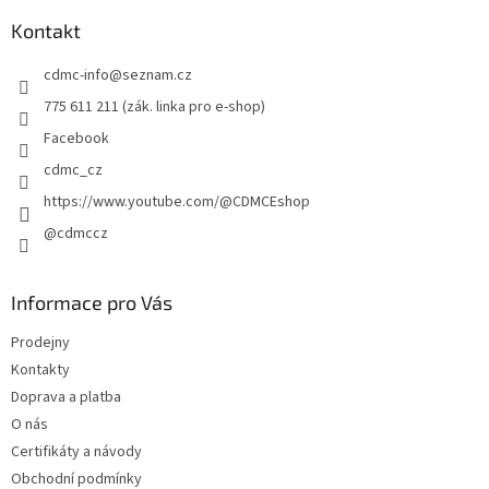
í
p
í
p
a
Kontakt
r
t
v
cdmc-info
@
seznam.cz
í
k
y
775 611 211 (zák. linka pro e-shop)
v
Facebook
ý
p
cdmc_cz
i
https://www.youtube.com/@CDMCEshop
s
u
@cdmccz
Informace pro Vás
Prodejny
Kontakty
Doprava a platba
O nás
Certifikáty a návody
Obchodní podmínky