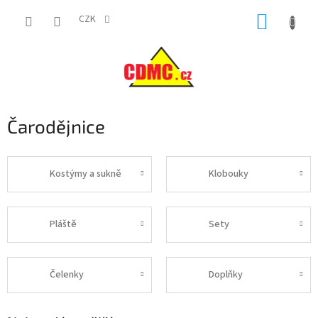
Přejít
NÁKUP
na
CZK
obsah
KOŠÍK
Čarodějnice
Kostýmy a sukně
Klobouky
Pláště
Sety
Čelenky
Doplňky