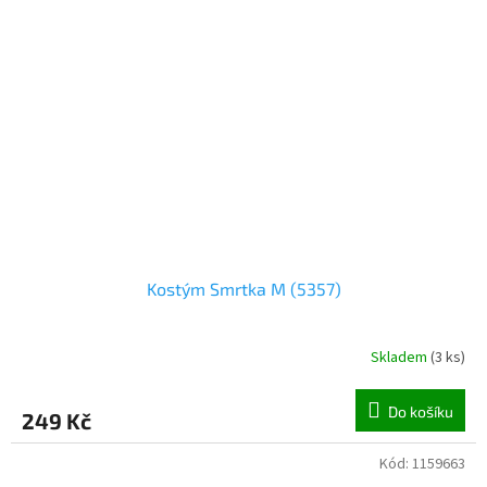
Kostým Smrtka M (5357)
Skladem
(
3 ks
)
Do košíku
249 Kč
Kód:
1159663