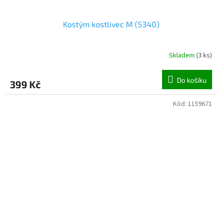
Kostým kostlivec M (5340)
Skladem
(
3 ks
)
Do košíku
399 Kč
Kód:
1159671