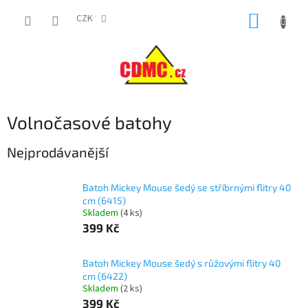
Přejít
NÁKUP
na
CZK
obsah
KOŠÍK
Volnočasové batohy
Nejprodávanější
Batoh Mickey Mouse šedý se stříbrnými flitry 40
cm (6415)
Skladem
(
4 ks
)
399 Kč
Batoh Mickey Mouse šedý s růžovými flitry 40
cm (6422)
Skladem
(
2 ks
)
399 Kč