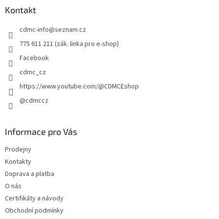
a
a
Kontakt
c
t
í
cdmc-info
@
seznam.cz
í
p
r
775 611 211 (zák. linka pro e-shop)
v
Facebook
k
y
cdmc_cz
v
https://www.youtube.com/@CDMCEshop
ý
p
@cdmccz
i
s
u
Informace pro Vás
Prodejny
Kontakty
Doprava a platba
O nás
Certifikáty a návody
Obchodní podmínky