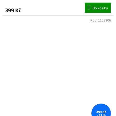
Do košíku
399 Kč
Kód:
1153806
299 Kč
–33 %