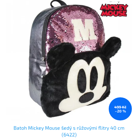
499 Kč
–20 %
Batoh Mickey Mouse šedý s růžovými flitry 40 cm
(6422)