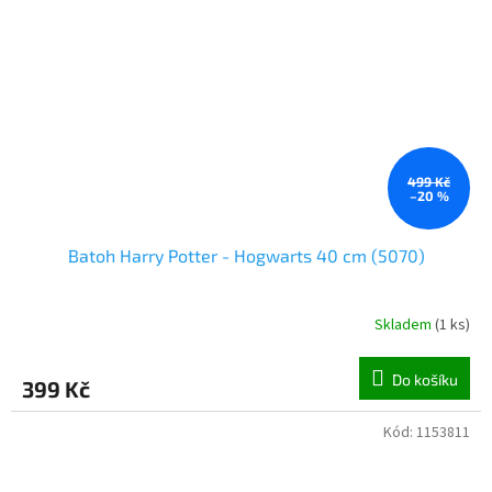
499 Kč
–20 %
Batoh Harry Potter - Hogwarts 40 cm (5070)
Skladem
(
1 ks
)
Do košíku
399 Kč
Kód:
1153811