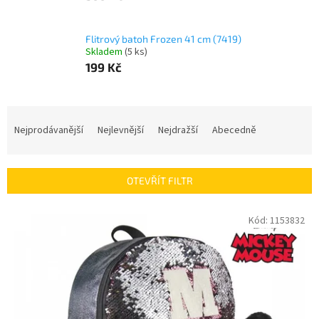
Flitrový batoh Frozen 41 cm (7419)
Skladem
(
5 ks
)
199 Kč
Ř
a
Nejprodávanější
Nejlevnější
Nejdražší
Abecedně
z
e
n
OTEVŘÍT FILTR
í
p
V
Kód:
1153832
r
ý
o
p
d
i
u
s
k
p
t
r
ů