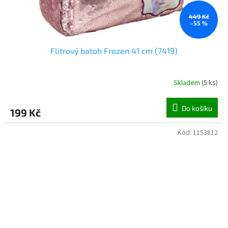
449 Kč
–55 %
Flitrový batoh Frozen 41 cm (7419)
Skladem
(
5 ks
)
Do košíku
199 Kč
Kód:
1153812