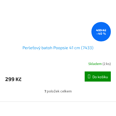
499 Kč
–40 %
Perleťový batoh Poopsie 41 cm (7433)
Skladem
(
2 ks
)
Do košíku
299 Kč
7
položek celkem
O
v
l
Z
á
á
d
p