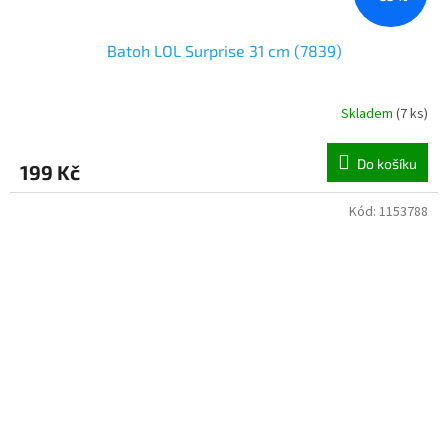
Batoh LOL Surprise 31 cm (7839)
Skladem
(
7 ks
)
Do košíku
199 Kč
Kód:
1153788