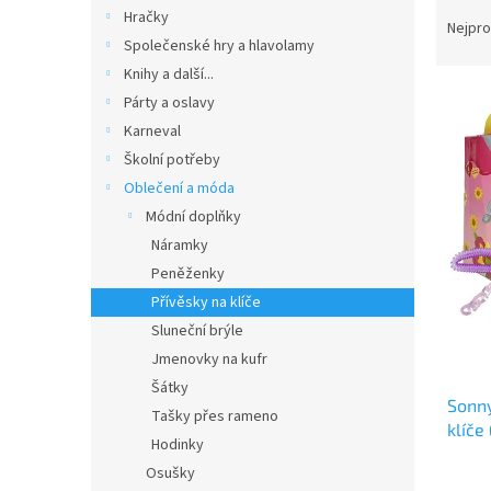
Ř
n
Hračky
a
e
Nejpro
Společenské hry a hlavolamy
z
l
e
Knihy a další...
V
n
Párty a oslavy
ý
í
Karneval
p
p
Školní potřeby
i
r
Oblečení a móda
s
o
p
Módní doplňky
d
r
u
Náramky
o
k
Peněženky
d
t
Přívěsky na klíče
u
ů
Sluneční brýle
k
Jmenovky na kufr
t
ů
Šátky
Sonny
Tašky přes rameno
klíče
Hodinky
Osušky