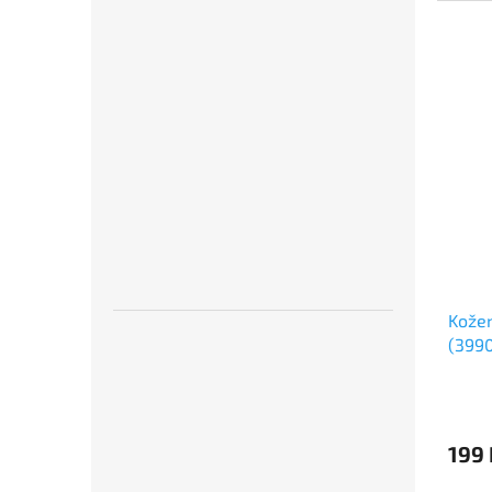
Kožen
(399
199 