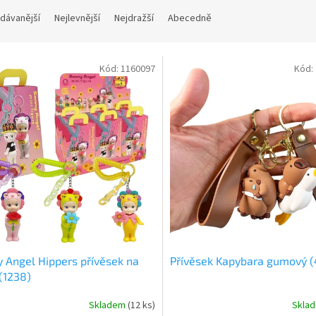
dávanější
Nejlevnější
Nejdražší
Abecedně
Kód:
1160097
Kód:
 Angel Hippers přívěsek na
Přívěsek Kapybara gumový 
 (1238)
Skladem
(
12 ks
)
Skla