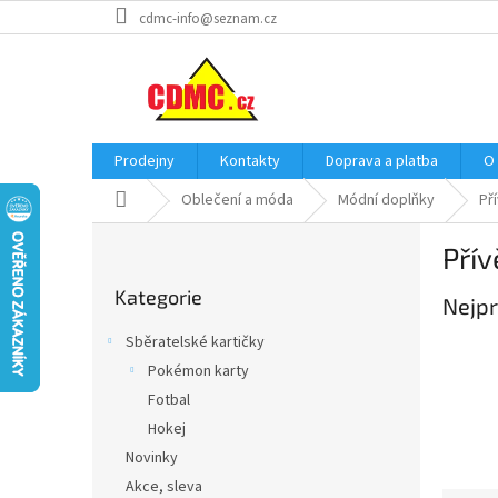
Přejít
cdmc-info@seznam.cz
na
obsah
Prodejny
Kontakty
Doprava a platba
O
Domů
Oblečení a móda
Módní doplňky
Př
P
Přív
o
Přeskočit
s
Kategorie
kategorie
Nejpr
t
r
Sběratelské kartičky
a
Pokémon karty
n
Fotbal
n
í
Hokej
p
Novinky
a
Akce, sleva