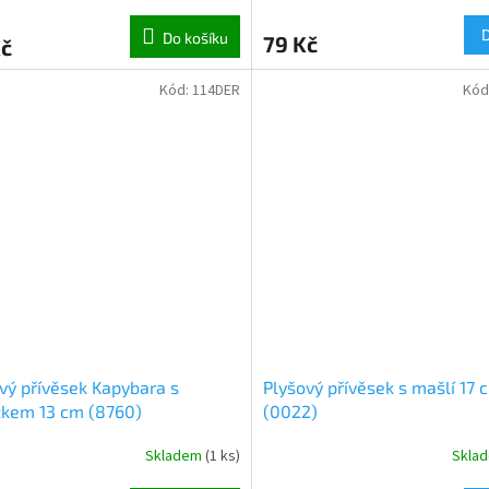
Do košíku
79 Kč
Kč
Kód:
114DER
Kód
vý přívěsek Kapybara s
Plyšový přívěsek s mašlí 17 
žkem 13 cm (8760)
(0022)
Skladem
(
1 ks
)
Skla