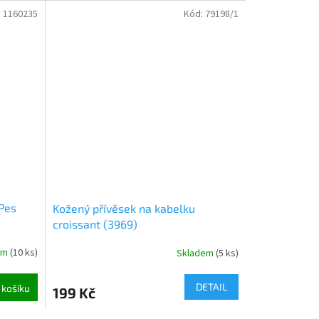
:
1160235
Kód:
79198/1
Pes
Kožený přívěsek na kabelku
croissant (3969)
em
(
10 ks
)
Skladem
(
5 ks
)
DETAIL
 košíku
199 Kč