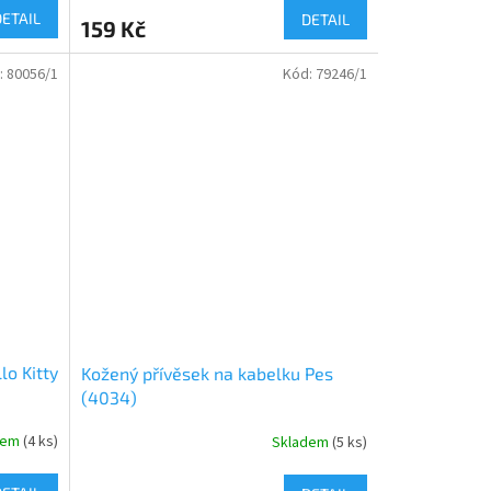
DETAIL
DETAIL
159 Kč
:
80056/1
Kód:
79246/1
lo Kitty
Kožený přívěsek na kabelku Pes
(4034)
dem
(
4 ks
)
Skladem
(
5 ks
)