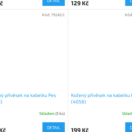
DETAIL
č
129 Kč
Kód:
79243/1
Kód
ý přívěsek na kabelku Pes
Kožený přívěsek na kabelku 
)
(4058)
Skladem
(
5 ks
)
Skla
DETAIL
Kč
199 Kč