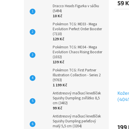
59 K
Dracco Heads Figurka v sáčku
(5494)
10 Kč
Pokémon TCG: ME03 - Mega
Evolution Perfect Order Booster
(7110)
129 Kč
Pokémon TCG: ME04 - Mega
Evolution Chaos Rising Booster
(1032)
139 Kč
Pokémon TCG: First Partner
Illustration Collection - Series 2
(9763)
1 199 Kč
Kožen
Antistresový mačkací knedlíček
Squishy Dumpling zvířátko 8,5
(4041
cm (3402)
99 Kč
Antistresový mačkací knedlíček
Squishy Dumpling perleťový
malý 5,5 cm (3204)
199 