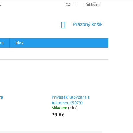
ERTIFIKÁTY A NÁVODY
OBCHODNÍ PODMÍNKY
CZK
Přihlášení
OCHRANA OSOBNÍCH 
NÁKUPNÍ
Prázdný košík
KOŠÍK
ra
Blog
ra
Přívěsek Kapybara s
tekutinou (5079)
Skladem
(
2 ks
)
79 Kč