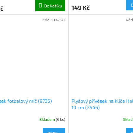
Do košíku
149 Kč
Kč
Kód:
81425/1
Kód
sek fotbalový míč (9735)
Plyšový přívěsek na klíče Hel
10 cm (2546)
Skladem
(
6 ks
)
Skla