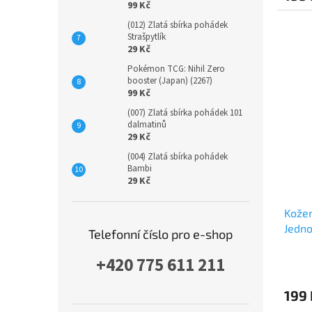
99 Kč
(012) Zlatá sbírka pohádek
Strašpytlík
29 Kč
Pokémon TCG: Nihil Zero
booster (Japan) (2267)
99 Kč
(007) Zlatá sbírka pohádek 101
dalmatinů
29 Kč
(004) Zlatá sbírka pohádek
Bambi
29 Kč
Kožen
Jedno
Telefonní číslo pro e-shop
+420 775 611 211
199 