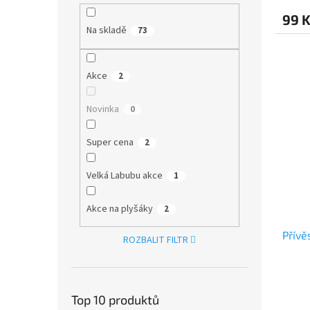
99 
Na skladě
73
Akce
2
Novinka
0
Super cena
2
Velká Labubu akce
1
Akce na plyšáky
2
Přívě
ROZBALIT FILTR
Top 10 produktů