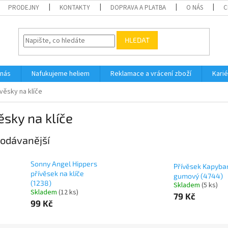
PRODEJNY
KONTAKTY
DOPRAVA A PLATBA
O NÁS
C
HLEDAT
 nás
Nafukujeme heliem
Reklamace a vrácení zboží
Karié
ívěsky na klíče
ěsky na klíče
odávanější
Sonny Angel Hippers
Přívěsek Kapyba
přívěsek na klíče
gumový (4744)
(1238)
Skladem
(
5 ks
)
Skladem
(
12 ks
)
79 Kč
99 Kč