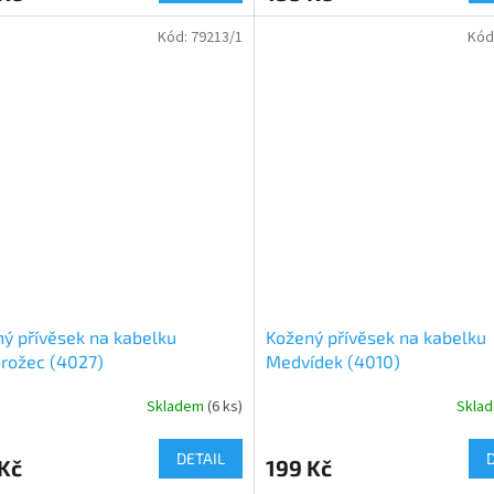
Kód:
79213/1
Kód
ý přívěsek na kabelku
Kožený přívěsek na kabelku
rožec (4027)
Medvídek (4010)
Skladem
(
6 ks
)
Skla
DETAIL
Kč
199 Kč