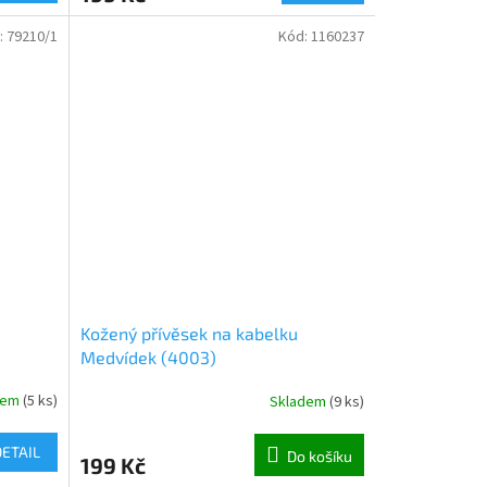
:
79210/1
Kód:
1160237
Kožený přívěsek na kabelku
Medvídek (4003)
dem
(
5 ks
)
Skladem
(
9 ks
)
DETAIL
Do košíku
199 Kč