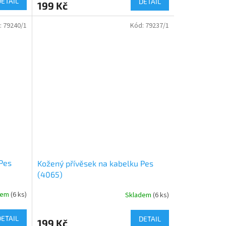
DETAIL
DETAIL
199 Kč
:
79240/1
Kód:
79237/1
Pes
Kožený přívěsek na kabelku Pes
(4065)
dem
(
6 ks
)
Skladem
(
6 ks
)
DETAIL
DETAIL
199 Kč