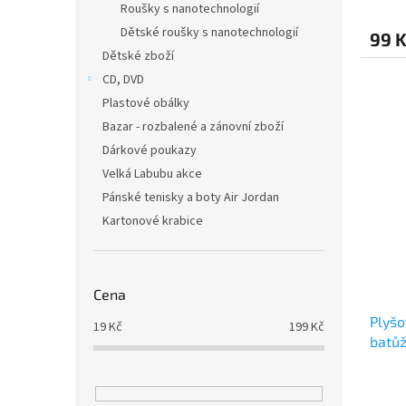
Roušky s nanotechnologií
Dětské roušky s nanotechnologií
99 
Dětské zboží
CD, DVD
Plastové obálky
Bazar - rozbalené a zánovní zboží
Dárkové poukazy
Velká Labubu akce
Pánské tenisky a boty Air Jordan
Kartonové krabice
Cena
Plyšo
19
Kč
199
Kč
batů