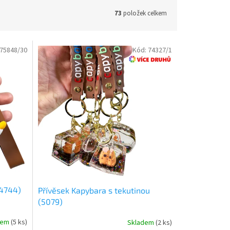
73
položek celkem
75848/30
Kód:
74327/1
(4744)
Přívěsek Kapybara s tekutinou
(5079)
dem
(
5 ks
)
Skladem
(
2 ks
)