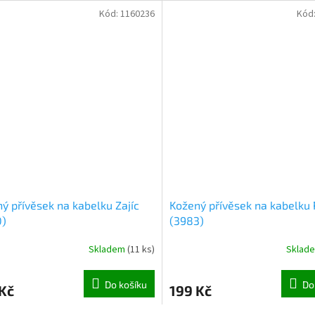
Kód:
1160236
Kód
ý přívěsek na kabelku Zajíc
Kožený přívěsek na kabelku 
0)
(3983)
Skladem
(
11 ks
)
Sklad
Do košíku
Do
Kč
199 Kč