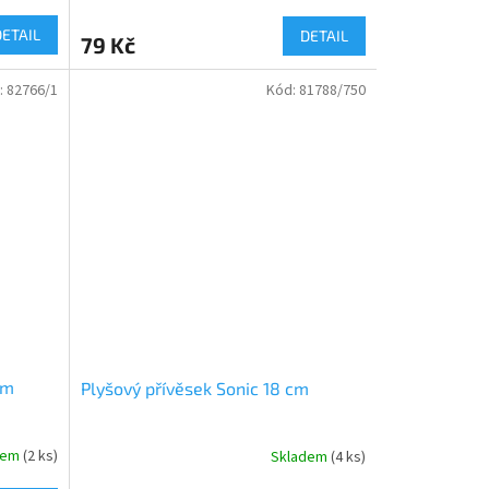
DETAIL
DETAIL
79 Kč
:
82766/1
Kód:
81788/750
cm
Plyšový přívěsek Sonic 18 cm
dem
(
2 ks
)
Skladem
(
4 ks
)