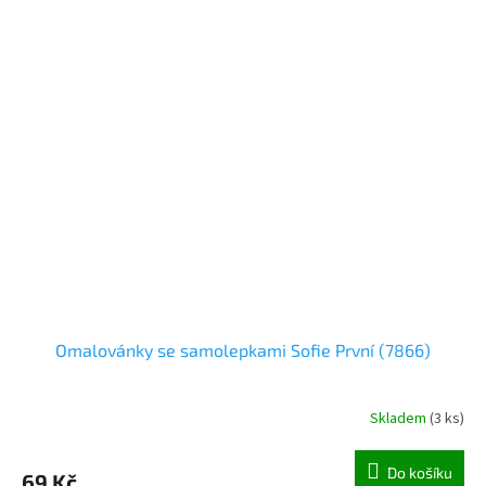
Omalovánky se samolepkami Sofie První (7866)
Skladem
(
3 ks
)
Do košíku
69 Kč