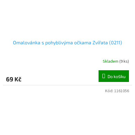
Omalovánka s pohyblivýma očkama Zvířata (0211)
Skladem
(
9 ks
)
Do košíku
69 Kč
Kód:
1161056