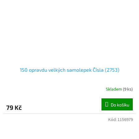
150 opravdu velkých samolepek Čísla (2753)
Skladem
(
9 ks
)
Do košíku
79 Kč
Kód:
1156979