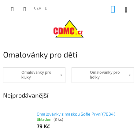
Přejít
NÁKUP
na
CZK
obsah
KOŠÍK
Omalovánky pro děti
Omalovánky pro
Omalovánky pro
kluky
holky
Nejprodávanější
Omalovánky s maskou Sofie První (7834)
Skladem
(
8 ks
)
79 Kč