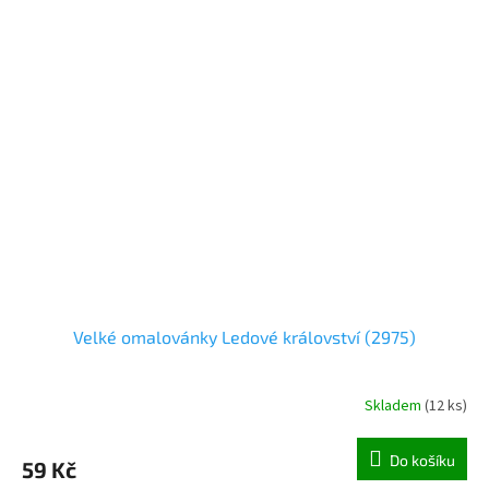
Velké omalovánky Ledové království (2975)
Skladem
(
12 ks
)
Do košíku
59 Kč