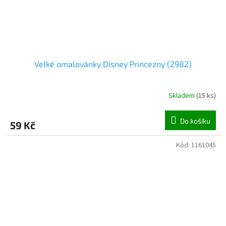
Velké omalovánky Disney Princezny (2982)
Skladem
(
15 ks
)
Do košíku
59 Kč
Kód:
1161045