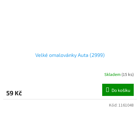
Velké omalovánky Auta (2999)
Skladem
(
15 ks
)
Do košíku
59 Kč
Kód:
1161048