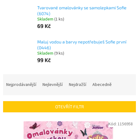
Tvarované omalovánky se samolepkami Sofie
(6074)
Skladem
(
1 ks
)
69 Kč
Maluj vodou a barvy nepotřebuješ Sofie první
(0446)
Skladem
(
9 ks
)
99 Kč
Ř
a
Nejprodávanější
Nejlevnější
Nejdražší
Abecedně
z
e
n
OTEVŘÍT FILTR
í
p
V
Kód:
1156958
r
ý
o
p
d