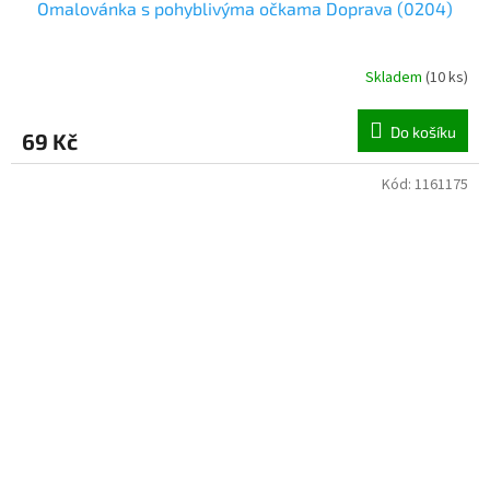
Omalovánka s pohyblivýma očkama Doprava (0204)
Skladem
(
10 ks
)
Do košíku
69 Kč
Kód:
1161175