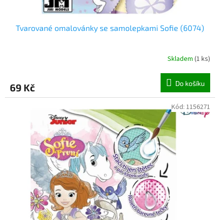
Tvarované omalovánky se samolepkami Sofie (6074)
Skladem
(
1 ks
)
Do košíku
69 Kč
Kód:
1156271