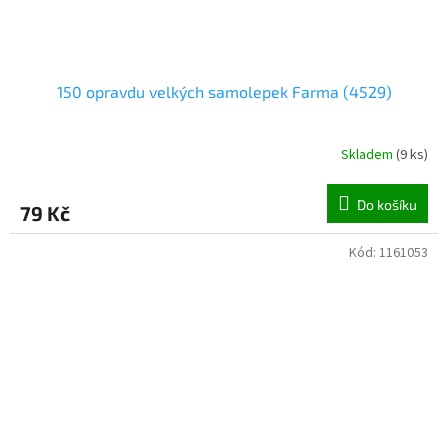
150 opravdu velkých samolepek Farma (4529)
Skladem
(
9 ks
)
Do košíku
79 Kč
Kód:
1161053