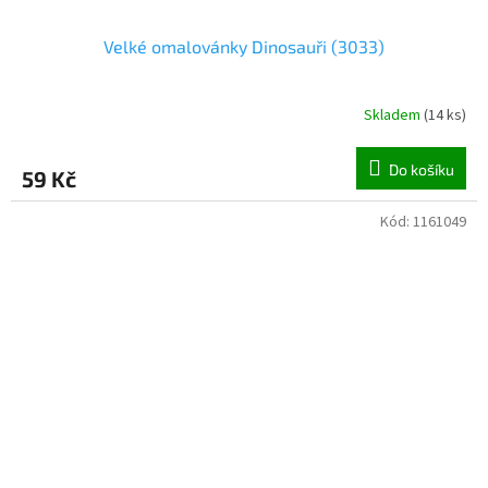
Velké omalovánky Dinosauři (3033)
Skladem
(
14 ks
)
Do košíku
59 Kč
Kód:
1161049