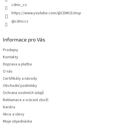
p
cdmc_cz
i
https://www.youtube.com/@CDMCEshop
s
u
@cdmccz
Informace pro Vás
Prodejny
Kontakty
Doprava a platba
O nás
Certifikáty a návody
Obchodní podmínky
Ochrana osobních údajů
Reklamace a vrácení zboží
Kariéra
Akce a slevy
Moje objednávka