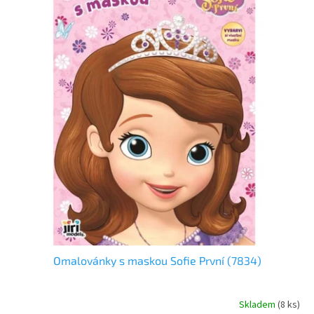
i
u
s
k
p
t
r
ů
o
d
u
k
t
ů
Omalovánky s maskou Sofie První (7834)
Skladem
(
8 ks
)