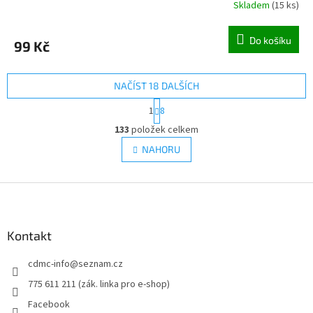
Skladem
(
15 ks
)
Do košíku
99 Kč
NAČÍST 18 DALŠÍCH
S
1
8
t
O
r
133
položek celkem
v
á
l
NAHORU
n
á
k
d
o
v
Z
a
á
c
á
n
í
p
í
p
a
Kontakt
r
t
v
cdmc-info
@
seznam.cz
í
k
y
775 611 211 (zák. linka pro e-shop)
v
Facebook
ý