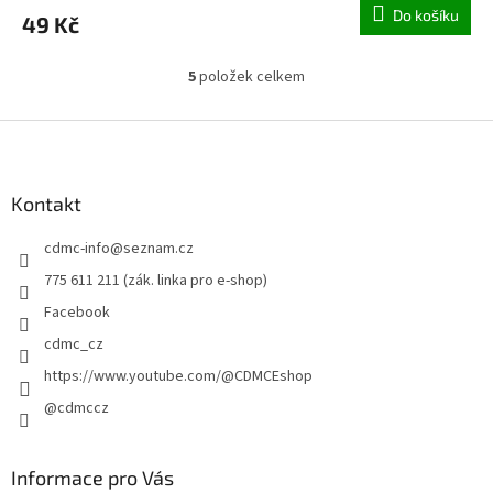
Do košíku
49 Kč
5
položek celkem
O
v
l
Z
á
á
d
p
a
a
Kontakt
c
t
í
cdmc-info
@
seznam.cz
í
p
r
775 611 211 (zák. linka pro e-shop)
v
Facebook
k
y
cdmc_cz
v
https://www.youtube.com/@CDMCEshop
ý
p
@cdmccz
i
s
u
Informace pro Vás