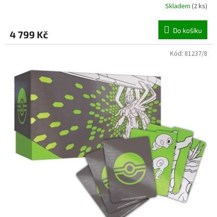
Skladem
(
2 ks
)
Do košíku
4 799 Kč
Kód:
81237/8