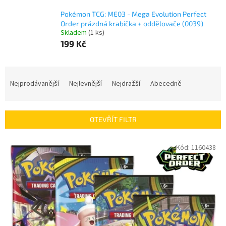
Pokémon TCG: ME03 - Mega Evolution Perfect
Order prázdná krabička + oddělovače (0039)
Skladem
(
1 ks
)
199 Kč
Ř
a
Nejprodávanější
Nejlevnější
Nejdražší
Abecedně
z
e
n
OTEVŘÍT FILTR
í
p
V
Kód:
1160438
r
ý
o
p
d
i
u
s
k
p
t
r
ů
o