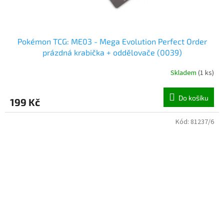
Pokémon TCG: ME03 - Mega Evolution Perfect Order
prázdná krabička + oddělovače (0039)
Skladem
(
1 ks
)
Do košíku
199 Kč
Kód:
81237/6