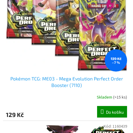
d
u
k
t
ů
139 Kč
–7 %
Pokémon TCG: ME03 - Mega Evolution Perfect Order
Booster (7110)
Skladem
(
>15 ks
)
Do košíku
129 Kč
Kód:
1160439