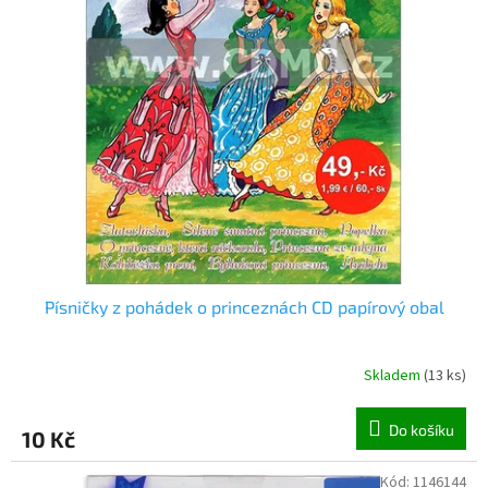
o
d
u
k
t
ů
Písničky z pohádek o princeznách CD papírový obal
Skladem
(
13 ks
)
Do košíku
10 Kč
Kód:
1146144