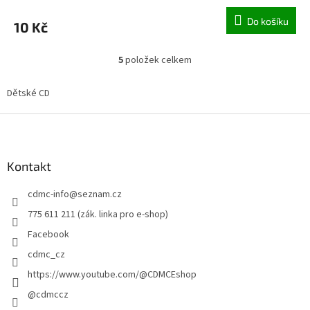
Do košíku
10 Kč
5
položek celkem
O
v
l
Dětské CD
á
d
Z
a
á
c
p
í
a
Kontakt
p
t
r
cdmc-info
@
seznam.cz
í
v
k
775 611 211 (zák. linka pro e-shop)
y
Facebook
v
ý
cdmc_cz
p
https://www.youtube.com/@CDMCEshop
i
s
@cdmccz
u