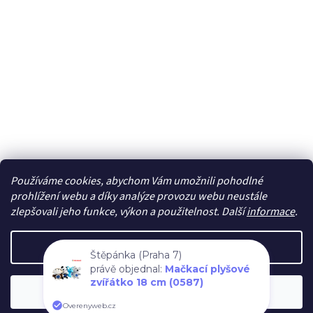
Používáme cookies, abychom Vám umožnili pohodlné
Sledovat na Instagramu
prohlížení webu a díky analýze provozu webu neustále
zlepšovali jeho funkce, výkon a použitelnost. Další
informace
.
Vytvořil Shoptet
Nastavení
Štěpánka (Praha 7)
právě objednal:
Mačkací plyšové
Copyright 2026
cdmc.cz
. Všechna práva vyhrazena.
Upravit
zvířátko 18 cm (0587)
Souhlasím
nastavení cookies
Overenyweb.cz