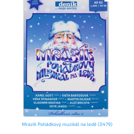
Mrazík Pohádkový muzikál na ledě (0479)