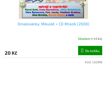
Omalovánky: Mikuláš + CD Mrazík (2008)
Skladem
(
>15 ks
)
Do košíku
20 Kč
Kód:
102906