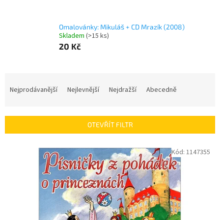
Omalovánky: Mikuláš + CD Mrazík (2008)
Skladem
(
>15 ks
)
20 Kč
Ř
a
Nejprodávanější
Nejlevnější
Nejdražší
Abecedně
z
e
n
OTEVŘÍT FILTR
í
p
V
Kód:
1147355
r
ý
o
p
d
i
u
s
k
p
t
r
ů