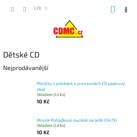
Přejít
NÁKUP
na
CZK
obsah
KOŠÍK
Dětské CD
Nejprodávanější
Písničky z pohádek o princeznách CD papírový
obal
Skladem
(
13 ks
)
10 Kč
Mrazík Pohádkový muzikál na ledě (0479)
Skladem
(
14 ks
)
10 Kč