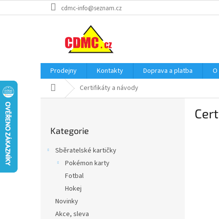
Přejít
cdmc-info@seznam.cz
na
obsah
Prodejny
Kontakty
Doprava a platba
O
Domů
Certifikáty a návody
P
Cert
o
Přeskočit
s
Kategorie
kategorie
t
r
Sběratelské kartičky
a
Pokémon karty
n
Fotbal
n
í
Hokej
p
Novinky
a
Akce, sleva