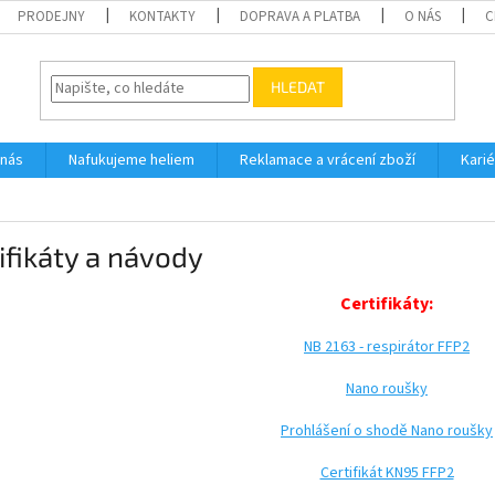
PRODEJNY
KONTAKTY
DOPRAVA A PLATBA
O NÁS
C
HLEDAT
 nás
Nafukujeme heliem
Reklamace a vrácení zboží
Karié
ifikáty a návody
Certifikáty:
NB 2163 - respirátor FFP2
Nano roušky
Prohlášení o shodě Nano roušky
Certifikát KN95 FFP2