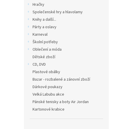
n
Hračky
e
Společenské hry a hlavolamy
l
Knihy a další...
Párty a oslavy
Karneval
Školní potřeby
Oblečení a móda
Dětské zboží
CD, DVD
Plastové obálky
Bazar - rozbalené a zánovní zboží
Dárkové poukazy
Velká Labubu akce
Pánské tenisky a boty Air Jordan
Kartonové krabice