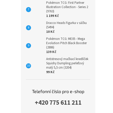
Pokémon TCG: First Partner
Illustration Collection - Series 2
(9763)
1 199 Kč
Dracco Heads Figurka v sáčku
(5494)
10 Kč
Pokémon TCG: ME05 - Mega
Evolution Pitch Black Booster
(2886)
139 Kč
Antistresový mačkací knedlíček
Squishy Dumpling perleťový
malý 5,5 cm (3204)
99 Kč
Telefonní číslo pro e-shop
+420 775 611 211