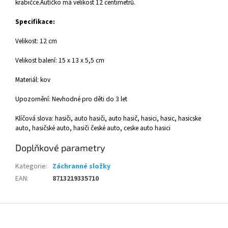
krabičce.Autíčko má velikost 12 centimetrů.
Specifikace:
Velikost: 12 cm
Velikost balení: 15 x 13 x 5,5 cm
Materiál: kov
Upozornění: Nevhodné pro děti do 3 let
Klíčová slova: hasiči, auto hasiči, auto hasič, hasici, hasic, hasicske
auto, hasičské auto, hasiči české auto, ceske auto hasici
Doplňkové parametry
Kategorie
:
Záchranné složky
EAN
:
8713219335710
Z
á