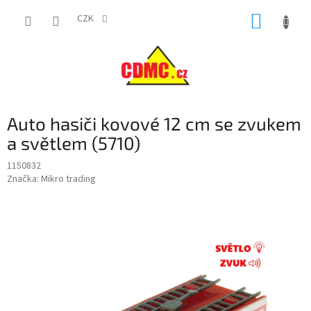
Přejít
NÁKUP
na
CZK
obsah
KOŠÍK
Auto hasiči kovové 12 cm se zvukem
a světlem (5710)
1150832
Značka:
Mikro trading