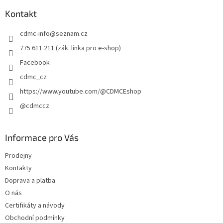
p
a
Kontakt
t
cdmc-info
@
seznam.cz
í
775 611 211 (zák. linka pro e-shop)
Facebook
cdmc_cz
https://www.youtube.com/@CDMCEshop
@cdmccz
Informace pro Vás
Prodejny
Kontakty
Doprava a platba
O nás
Certifikáty a návody
Obchodní podmínky