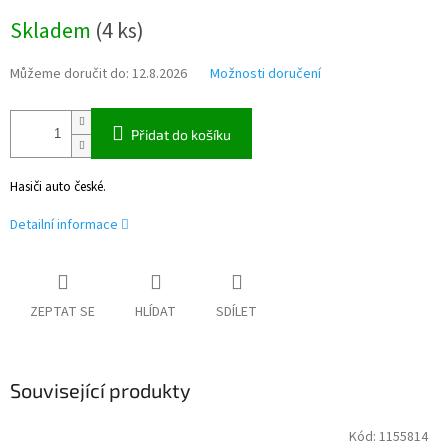
Měrná
Skladem
(
4 ks
)
cena:
Můžeme doručit do:
12.8.2026
Možnosti doručení
Přidat do košíku
Hasiči auto české.
Detailní informace
ZEPTAT SE
HLÍDAT
SDÍLET
Související produkty
Kód:
1155814