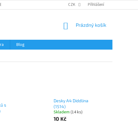
ERTIFIKÁTY A NÁVODY
OBCHODNÍ PODMÍNKY
CZK
Přihlášení
OCHRANA OSOBNÍCH 
NÁKUPNÍ
Prázdný košík
KOŠÍK
ra
Blog
Desky A4 Diddlina
ků s
(1514)
u
Skladem
(
14 ks
)
10 Kč