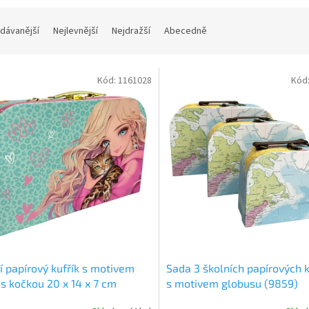
dávanější
Nejlevnější
Nejdražší
Abecedně
Kód:
1161028
Kód
í papírový kufřík s motivem
Sada 3 školních papírových k
 s kočkou 20 x 14 x 7 cm
s motivem globusu (9859)
3)