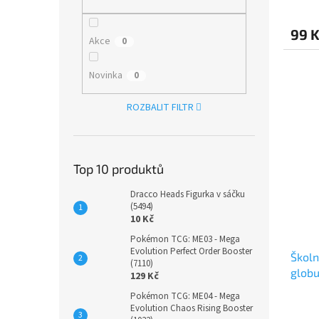
99 
Akce
0
Novinka
0
ROZBALIT FILTR
Top 10 produktů
Dracco Heads Figurka v sáčku
(5494)
10 Kč
Pokémon TCG: ME03 - Mega
Evolution Perfect Order Booster
Školn
(7110)
globu
129 Kč
Pokémon TCG: ME04 - Mega
Evolution Chaos Rising Booster