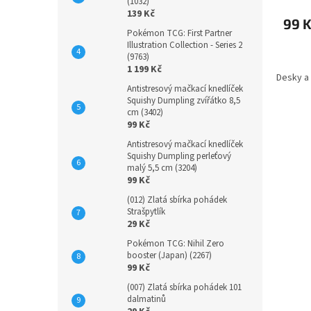
(1032)
139 Kč
99 
Pokémon TCG: First Partner
Illustration Collection - Series 2
(9763)
1 199 Kč
Desky a 
Antistresový mačkací knedlíček
Squishy Dumpling zvířátko 8,5
cm (3402)
99 Kč
Antistresový mačkací knedlíček
Squishy Dumpling perleťový
malý 5,5 cm (3204)
99 Kč
(012) Zlatá sbírka pohádek
Strašpytlík
29 Kč
Pokémon TCG: Nihil Zero
booster (Japan) (2267)
99 Kč
(007) Zlatá sbírka pohádek 101
dalmatinů