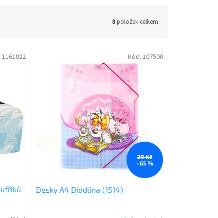
8
položek celkem
:
1161022
Kód:
107500
29 Kč
–65 %
ufříků
Desky A4 Diddlina (1514)