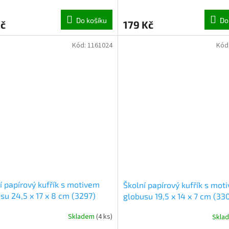
Do košíku
Do
Kč
179 Kč
Kód:
1161024
Kód
í papírový kufřík s motivem
Školní papírový kufřík s mot
su 24,5 x 17 x 8 cm (3297)
globusu 19,5 x 14 x 7 cm (33
Skladem
(
4 ks
)
Skla