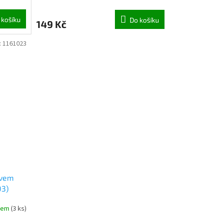
 košíku
Do košíku
149 Kč
:
1161023
ivem
03)
dem
(
3 ks
)