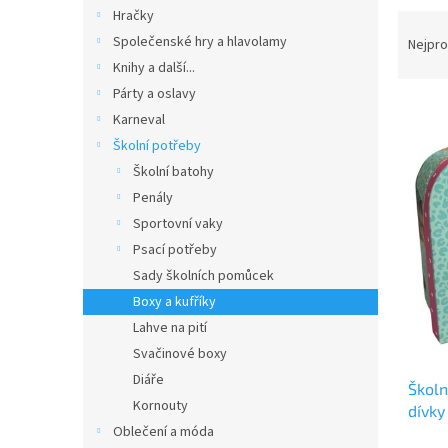
n
Hračky
Ř
e
a
Společenské hry a hlavolamy
Nejpro
l
z
Knihy a další...
e
Párty a oslavy
V
n
Karneval
ý
í
Školní potřeby
p
p
Školní batohy
i
r
s
o
Penály
p
d
Sportovní vaky
r
u
Psací potřeby
o
k
Sady školních pomůcek
d
t
Boxy a kufříky
u
ů
k
Lahve na pití
t
Svačinové boxy
ů
Diáře
Školn
Kornouty
dívky
Oblečení a móda
(330