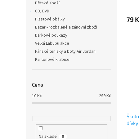
Dětské zboží
CD, DVD
79 K
Plastové obálky
Bazar - rozbalené a zánovní zboží
Dárkové poukazy
Velká Labubu akce
Pánské tenisky a boty Air Jordan
Kartonové krabice
Cena
10
Kč
299
Kč
Školn
dívky
(3310
Na skladě
8