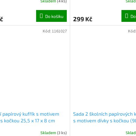
Skladem
(
4 ks
)
Skla
Do košíku
Do
č
299 Kč
Kód:
1161027
Kód
í papírový kufřík s motivem
Sada 2 školních papírových k
 s kočkou 25,5 x 17 x 8 cm
s motivem dívky s kočkou (
)
Skladem
(
3 ks
)
Skla