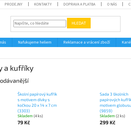
PRODEJNY
KONTAKTY
DOPRAVA A PLATBA
O NÁS
C
HLEDAT
 nás
Nafukujeme heliem
Reklamace a vrácení zboží
Karié
 a kufříky
odávanější
Školní papírový kufřík
Sada 3 školních
s motivem dívky s
papírových kufří
kočkou 20 x 14 x 7 cm
motivem globus
(3303)
(9859)
Skladem
(
4 ks
)
Skladem
(
2 ks
)
79 Kč
299 Kč