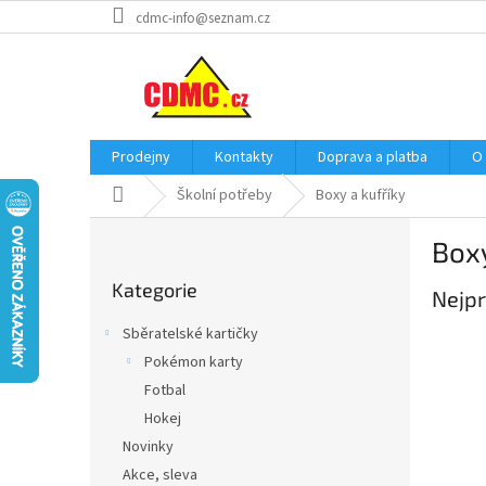
Přejít
cdmc-info@seznam.cz
na
obsah
Prodejny
Kontakty
Doprava a platba
O
Domů
Školní potřeby
Boxy a kufříky
P
Boxy
o
Přeskočit
s
Kategorie
kategorie
Nejpr
t
r
Sběratelské kartičky
a
Pokémon karty
n
Fotbal
n
í
Hokej
p
Novinky
a
Akce, sleva