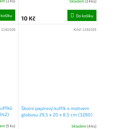
dem
(
2 ks
)
Skladem
(
14 ks
)
 košíku
Do košíku
10 Kč
:
1161026
Kód:
1161025
ufříků
Školní papírový kufřík s motivem
9842)
globusu 29,5 x 20 x 8,5 cm (3280)
dem
(
5 ks
)
Skladem
(
4 ks
)