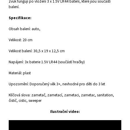
zvuk fungují po vložení 3 x 1.5V LR44 baterií, které jsou součástí
balení.
Specifikace:
Obsah balení: auto,
Velikost: 20 cm
Velikost balení: 30,5 x 19 x 12,5 cm
Napájení: 3x baterie 1.5V LR44 (součástí hračky)
Materiál: plast
Upozornění: Doporučený věk 3+, nevhodné pro děti do 3 let
Klíčová slova: zametač, zametací, zametaci, zametac, sanitation,
čistič, cistic, sweeper
Ilustrační video: