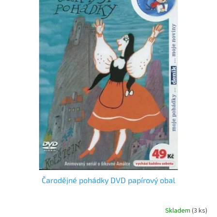
i
u
s
k
p
t
r
ů
o
d
u
k
t
ů
Čarodějné pohádky DVD papírový obal
Skladem
(
3 ks
)