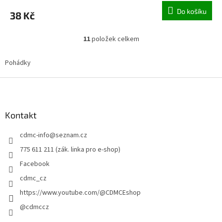
Do košíku
38 Kč
11
položek celkem
O
v
l
Pohádky
á
d
Z
a
á
c
p
í
a
Kontakt
p
t
r
cdmc-info
@
seznam.cz
í
v
k
775 611 211 (zák. linka pro e-shop)
y
Facebook
v
ý
cdmc_cz
p
https://www.youtube.com/@CDMCEshop
i
s
@cdmccz
u