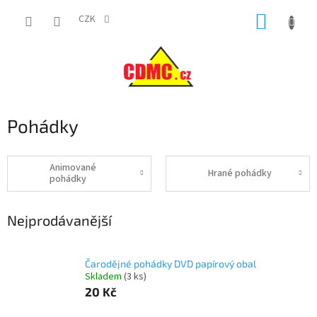
Přejít
NÁKUP
na
CZK
obsah
KOŠÍK
Pohádky
Animované
Hrané pohádky
pohádky
Nejprodávanější
Čarodějné pohádky DVD papírový obal
Skladem
(
3 ks
)
20 Kč