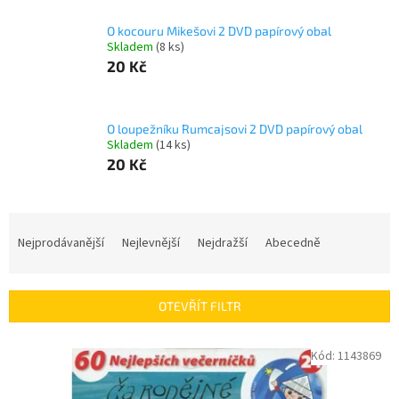
O kocouru Mikešovi 2 DVD papírový obal
Skladem
(
8 ks
)
20 Kč
O loupežníku Rumcajsovi 2 DVD papírový obal
Skladem
(
14 ks
)
20 Kč
Ř
a
Nejprodávanější
Nejlevnější
Nejdražší
Abecedně
z
e
n
OTEVŘÍT FILTR
í
p
V
Kód:
1143869
r
ý
o
p
d