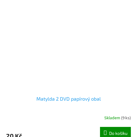
Matylda 2 DVD papírový obal
Skladem
(
9 ks
)
Do košíku
20 Kč