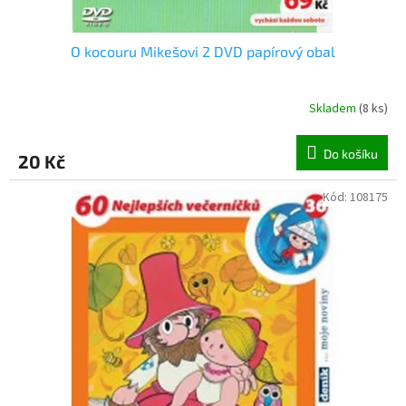
O kocouru Mikešovi 2 DVD papírový obal
Skladem
(
8 ks
)
Do košíku
20 Kč
Kód:
108175