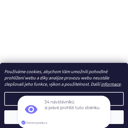
Používáme cookies, abychom Vám umožnili pohodlné
Sledovat na Instagramu
prohlížení webu a díky analýze provozu webu neustále
zlepšovali jeho funkce, výkon a použitelnost. Další
informace
.
Vytvořil Shoptet
Nastavení
34 návštěvníků
si právě prohlíží tuto stránku
Copyright 2026
cdmc.cz
. Všechna práva vyhrazena.
Upravit
Souhlasím
nastavení cookies
Overenyweb.cz