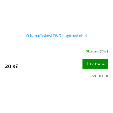
O Kanafáskovi DVD papírový obal
Skladem
(
7 ks
)
Do košíku
20 Kč
Kód:
109008