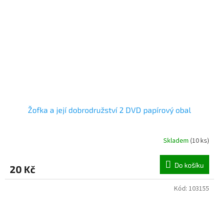
Žofka a její dobrodružství 2 DVD papírový obal
Skladem
(
10 ks
)
Do košíku
20 Kč
Kód:
103155