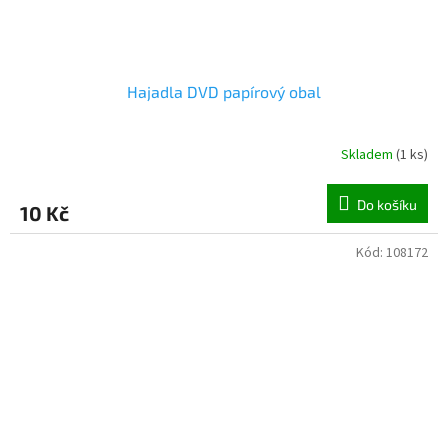
Hajadla DVD papírový obal
Skladem
(
1 ks
)
Do košíku
10 Kč
Kód:
108172