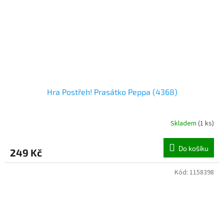
Hra Postřeh! Prasátko Peppa (4368)
Skladem
(
1 ks
)
Do košíku
249 Kč
Kód:
1158398