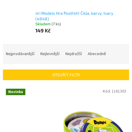
Jiri Models Hra Postřeh! Čísla, barvy, tvary
(4848)
Skladem
(
7 ks
)
149 Kč
Ř
a
Nejprodávanější
Nejlevnější
Nejdražší
Abecedně
z
e
n
OTEVŘÍT FILTR
í
p
V
Kód:
1161303
r
Novinka
ý
o
p
d
i
u
s
k
p
t
r
ů