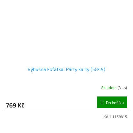
Výbušná koťátka: Párty karty (5849)
Skladem
(
3 ks
)
Do košíku
769 Kč
Kód:
1159815