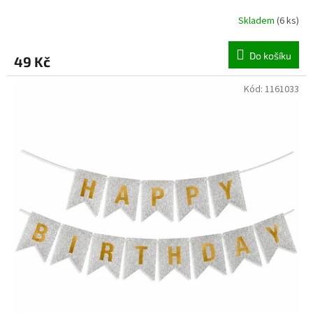
Skladem
(
6 ks
)
Do košíku
49 Kč
Kód:
1161033