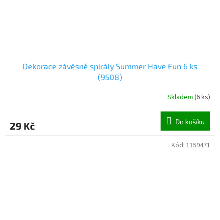
Dekorace závěsné spirály Summer Have Fun 6 ks
(9508)
Skladem
(
6 ks
)
Do košíku
29 Kč
Kód:
1159471