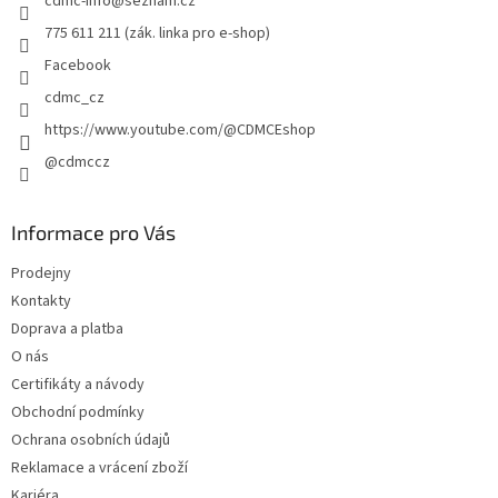
cdmc-info
@
seznam.cz
í
v
k
775 611 211 (zák. linka pro e-shop)
y
Facebook
v
ý
cdmc_cz
p
https://www.youtube.com/@CDMCEshop
i
s
@cdmccz
u
Informace pro Vás
Prodejny
Kontakty
Doprava a platba
O nás
Certifikáty a návody
Obchodní podmínky
Ochrana osobních údajů
Reklamace a vrácení zboží
Kariéra