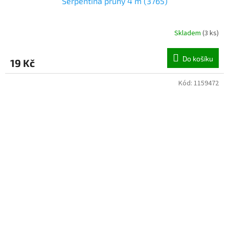
Serpentina pruhy 4 m (3765)
Skladem
(
3 ks
)
Do košíku
19 Kč
Kód:
1159472