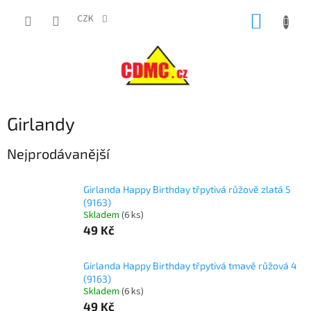
Přejít
NÁKUP
na
CZK
obsah
KOŠÍK
Girlandy
Nejprodávanější
Girlanda Happy Birthday třpytivá růžově zlatá 5
(9163)
Skladem
(
6 ks
)
49 Kč
Girlanda Happy Birthday třpytivá tmavě růžová 4
(9163)
Skladem
(
6 ks
)
49 Kč