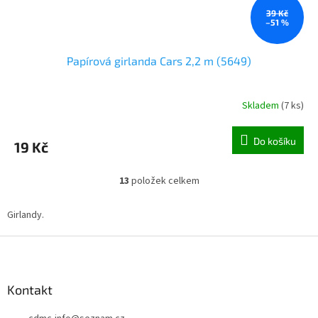
39 Kč
–51 %
Papírová girlanda Cars 2,2 m (5649)
Skladem
(
7 ks
)
Do košíku
19 Kč
13
položek celkem
O
v
l
Girlandy.
á
d
Z
a
á
c
p
í
a
Kontakt
p
t
r