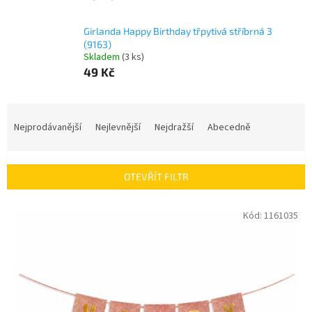
Girlanda Happy Birthday třpytivá stříbrná 3
(9163)
Skladem
(
3 ks
)
49 Kč
Ř
a
Nejprodávanější
Nejlevnější
Nejdražší
Abecedně
z
e
n
OTEVŘÍT FILTR
í
p
V
Kód:
1161035
r
ý
o
p
d
i
u
s
k
p
t
r
ů