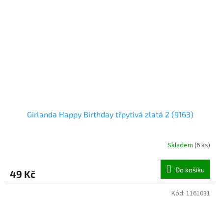
Girlanda Happy Birthday třpytivá zlatá 2 (9163)
Skladem
(
6 ks
)
Do košíku
49 Kč
Kód:
1161031