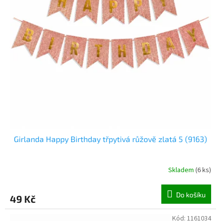
o
d
u
k
t
ů
Girlanda Happy Birthday třpytivá růžově zlatá 5 (9163)
Skladem
(
6 ks
)
Do košíku
49 Kč
Kód:
1161034