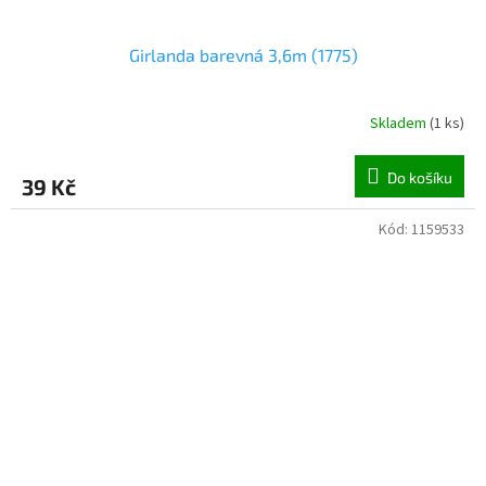
Girlanda barevná 3,6m (1775)
Skladem
(
1 ks
)
Do košíku
39 Kč
Kód:
1159533