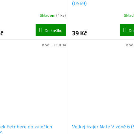
(0569)
Skladem
(
4 ks
)
Skla
Do košíku
Do
Kč
39 Kč
Kód:
1159194
Kód
ček Petr bere do zaječích
Velkej frajer Nate V zóně 6 
7)