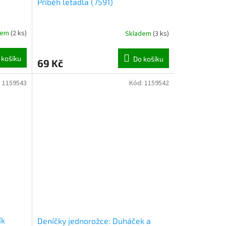
Příběh letadla (7591)
dem
(
2 ks
)
Skladem
(
3 ks
)
 košíku
Do košíku
69 Kč
:
1159543
Kód:
1159542
ík
Deníčky jednorožce: Duháček a