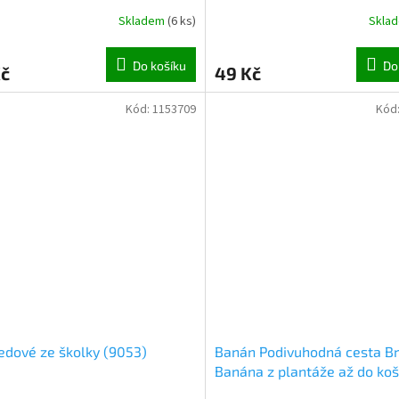
Skladem
(
6 ks
)
Skla
Do košíku
Do
Kč
49 Kč
Kód:
1153709
Kód
dové ze školky (9053)
Banán Podivuhodná cesta B
Banána z plantáže až do ko
(9670)