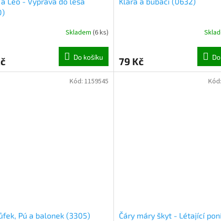
 a Leo - Výprava do lesa
Klára a bubáci (0632)
0)
Skladem
(
6 ks
)
Skla
Do košíku
Do
Kč
79 Kč
Kód:
1159545
Kód
ůfek, Pú a balonek (3305)
Čáry máry škyt - Létající pon