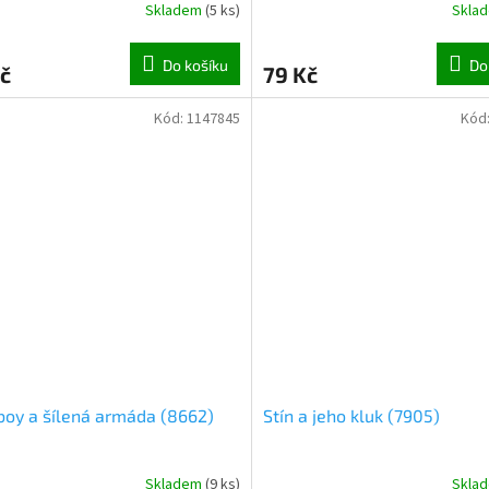
Skladem
(
5 ks
)
Skla
Do košíku
Do
č
79 Kč
Kód:
1147845
Kód
boy a šílená armáda (8662)
Stín a jeho kluk (7905)
Skladem
(
9 ks
)
Skla