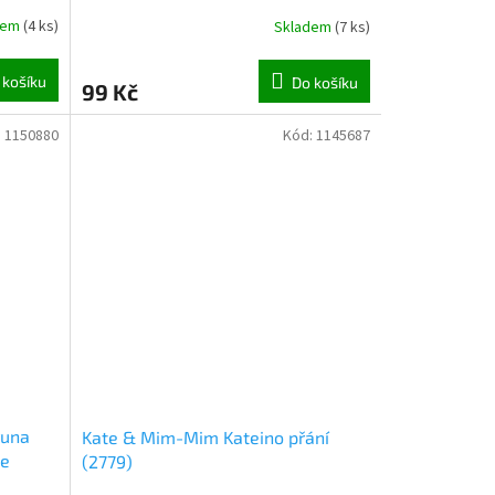
dem
(
4 ks
)
Skladem
(
7 ks
)
 košíku
Do košíku
99 Kč
:
1150880
Kód:
1145687
runa
Kate & Mim-Mim Kateino přání
še
(2779)