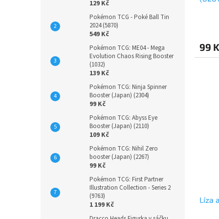
129 Kč
Pokémon TCG - Poké Ball Tin
2024 (5870)
549 Kč
99 
Pokémon TCG: ME04 - Mega
Evolution Chaos Rising Booster
(1032)
139 Kč
Pokémon TCG: Ninja Spinner
Booster (Japan) (2304)
99 Kč
Pokémon TCG: Abyss Eye
Booster (Japan) (2110)
109 Kč
Pokémon TCG: Nihil Zero
booster (Japan) (2267)
99 Kč
Pokémon TCG: First Partner
Illustration Collection - Series 2
(9763)
Líza 
1 199 Kč
Dracco Heads Figurka v sáčku