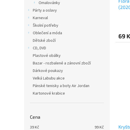
Flora
Omalovánky
(202
Párty a oslavy
Karneval
Školní potřeby
Oblečení a móda
69 
Dětské zboží
CD, DVD
Plastové obálky
Bazar - rozbalené a zánovní zboží
Dárkové poukazy
Velká Labubu akce
Pánské tenisky a boty Air Jordan
Kartonové krabice
Cena
Kryšt
39
Kč
99
Kč