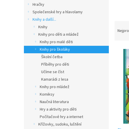
n
Hračky
e
Společenské hry a hlavolamy
l
Knihy a další...
Ř
Knihy
a
Nejpro
Knihy pro děti a mládež
z
Knihy pro malé děti
e
V
n
Knihy pro školáky
ý
í
Školní četba
p
p
Příběhy pro děti
i
r
Učíme se číst
s
o
Kamarádi z lesa
p
d
r
u
Knihy pro mládež
o
k
Komiksy
d
t
Naučná literatura
u
ů
Hry a aktivity pro děti
k
Počítačové hry a internet
t
Křížovky, sudoku, luštění
ů