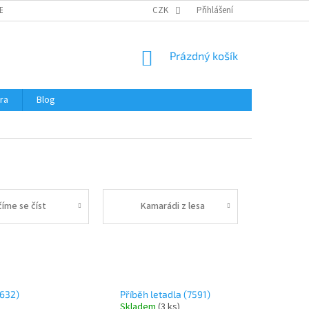
ERTIFIKÁTY A NÁVODY
OBCHODNÍ PODMÍNKY
CZK
Přihlášení
OCHRANA OSOBNÍCH 
NÁKUPNÍ
Prázdný košík
KOŠÍK
ra
Blog
číme se číst
Kamarádi z lesa
0632)
Příběh letadla (7591)
Skladem
(
3 ks
)