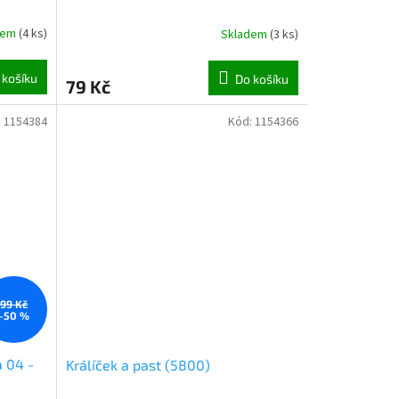
dem
(
4 ks
)
Skladem
(
3 ks
)
 košíku
Do košíku
79 Kč
:
1154384
Kód:
1154366
99 Kč
–50 %
a 04 -
Králíček a past (5800)