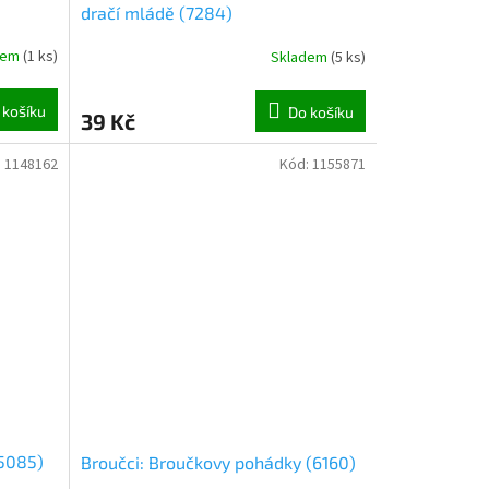
dračí mládě (7284)
dem
(
1 ks
)
Skladem
(
5 ks
)
 košíku
Do košíku
39 Kč
:
1148162
Kód:
1155871
(5085)
Broučci: Broučkovy pohádky (6160)