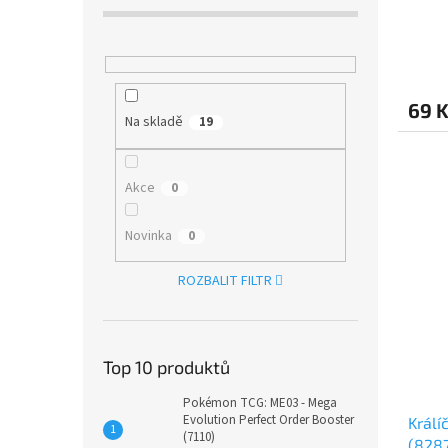
69 
Na skladě
19
Akce
0
Novinka
0
ROZBALIT FILTR
Top 10 produktů
Pokémon TCG: ME03 - Mega
Evolution Perfect Order Booster
Králí
(7110)
(828