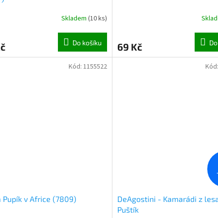
Skladem
(
10 ks
)
Skla
Do košíku
Do
Kč
69 Kč
Kód:
1155522
Kód
a Pupík v Africe (7809)
DeAgostini - Kamarádi z les
Puštík