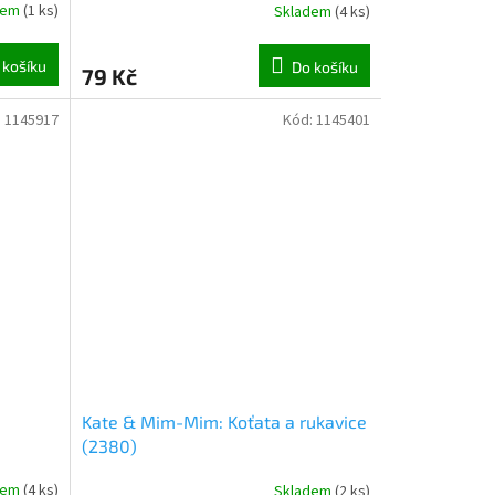
dem
(
1 ks
)
Skladem
(
4 ks
)
 košíku
Do košíku
79 Kč
:
1145917
Kód:
1145401
Kate & Mim-Mim: Koťata a rukavice
(2380)
dem
(
4 ks
)
Skladem
(
2 ks
)