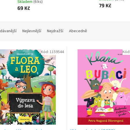
Skladem
(
6 ks
)
79 Kč
69 Kč
dávanější
Nejlevnější
Nejdražší
Abecedně
Kód:
1159544
Kód