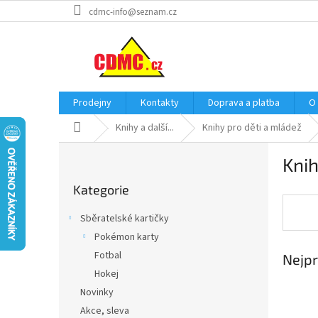
Přejít
cdmc-info@seznam.cz
na
obsah
Prodejny
Kontakty
Doprava a platba
O
Domů
Knihy a další...
Knihy pro děti a mládež
P
Knih
o
Přeskočit
s
Kategorie
kategorie
t
r
Sběratelské kartičky
a
Pokémon karty
n
Fotbal
Nejpr
n
í
Hokej
p
Novinky
a
Akce, sleva