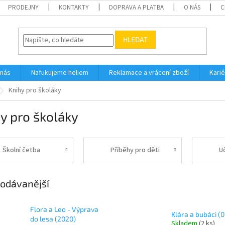
PRODEJNY
KONTAKTY
DOPRAVA A PLATBA
O NÁS
C
HLEDAT
 nás
Nafukujeme heliem
Reklamace a vrácení zboží
Karié
Knihy pro školáky
y pro školáky
Školní četba
Příběhy pro děti
U
odávanější
Flora a Leo - Výprava
Klára a bubáci (
do lesa (2020)
Skladem
(
2 ks
)