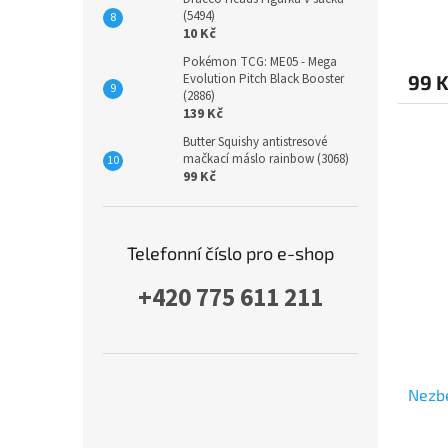
(5494)
10 Kč
Pokémon TCG: ME05 - Mega
Evolution Pitch Black Booster
99 
(2886)
139 Kč
Butter Squishy antistresové
mačkací máslo rainbow (3068)
99 Kč
Telefonní číslo pro e-shop
+420 775 611 211
Nezbe