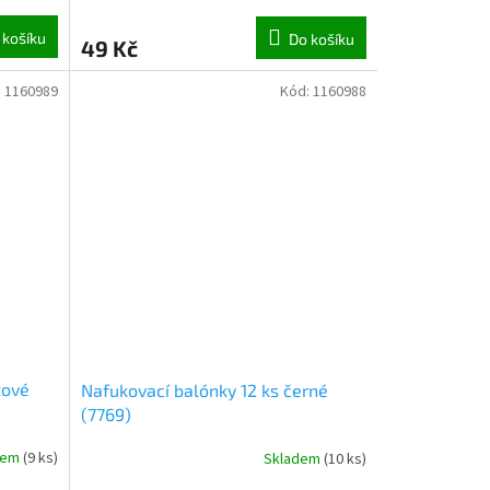
 košíku
Do košíku
49 Kč
:
1160989
Kód:
1160988
žové
Nafukovací balónky 12 ks černé
(7769)
dem
(
9 ks
)
Skladem
(
10 ks
)