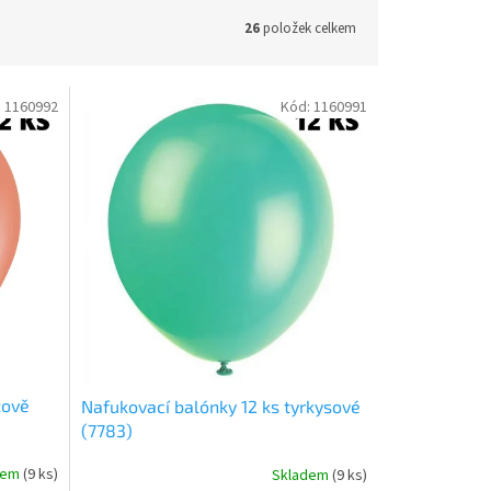
26
položek celkem
:
1160992
Kód:
1160991
žově
Nafukovací balónky 12 ks tyrkysové
(7783)
dem
(
9 ks
)
Skladem
(
9 ks
)