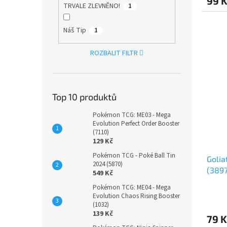
99 
TRVALE ZLEVNĚNO!
1
Náš Tip
1
ROZBALIT FILTR
Top 10 produktů
Pokémon TCG: ME03 - Mega
Evolution Perfect Order Booster
(7110)
129 Kč
Pokémon TCG - Poké Ball Tin
Golia
2024 (5870)
(3897
549 Kč
Pokémon TCG: ME04 - Mega
Evolution Chaos Rising Booster
(1032)
139 Kč
79 K