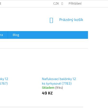
ERTIFIKÁTY A NÁVODY
OBCHODNÍ PODMÍNKY
CZK
Přihlášení
OCHRANA OSOBNÍCH 
NÁKUPNÍ
Prázdný košík
KOŠÍK
ra
Blog
nky 12
Nafukovací balónky 12
(6767)
ks tyrkysové (7783)
Skladem
(
9 ks
)
49 Kč