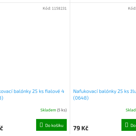
Kód:
1158231
Kód
ovací balónky 25 ks fialové 4
Nafukovací balónky 25 ks žl
8)
(0648)
Skladem
(
5 ks
)
Skla
Do košíku
Do
č
79 Kč