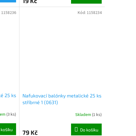
19 Kč
:
1158236
Kód:
1158234
é 25 ks
Nafukovací balónky metalické 25 ks
stříbrné 1 (0631)
dem
(
3 ks
)
Skladem
(
1 ks
)
 košíku
Do košíku
79 Kč