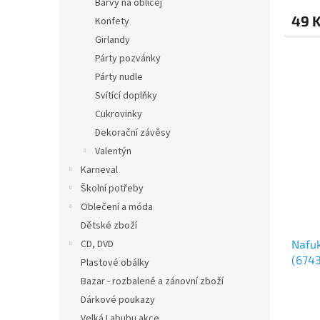
Barvy na obličej
49 
Konfety
Girlandy
Párty pozvánky
Párty nudle
Svítící doplňky
Cukrovinky
Dekorační závěsy
Valentýn
Karneval
Školní potřeby
Oblečení a móda
Dětské zboží
CD, DVD
Nafuk
(6743
Plastové obálky
Bazar - rozbalené a zánovní zboží
Dárkové poukazy
Velká Labubu akce