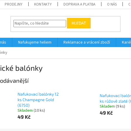
PRODEJNY
KONTAKTY
DOPRAVA A PLATBA
O NÁS
C
HLEDAT
 nás
Nafukujeme heliem
Reklamace a vrácení zboží
Karié
ónky
ické balónky
odávanější
Nafukovací balónky 12
Nafukovací baló
ks Champagne Gold
ks růžově zlaté 
(6750)
Skladem
(
9 ks
)
Skladem
(
10 ks
)
49 Kč
49 Kč