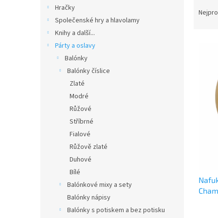
Ř
n
Hračky
a
e
Nejpro
Společenské hry a hlavolamy
z
l
e
Knihy a další...
V
n
Párty a oslavy
ý
í
Balónky
p
p
Balónky číslice
i
r
Zlaté
s
o
p
Modré
d
r
u
Růžové
o
k
Stříbrné
d
t
Fialové
u
ů
Růžově zlaté
k
Duhové
t
ů
Bílé
Nafuk
Balónkové mixy a sety
Cham
Balónky nápisy
Balónky s potiskem a bez potisku