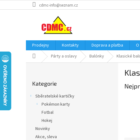
Přejít
cdmc-info@seznam.cz
na
obsah
Prodejny
Kontakty
Doprava a platba
O
Domů
Párty a oslavy
Balónky
Klasické bal
P
Klas
o
Přeskočit
s
Kategorie
kategorie
Nejpr
t
r
Sběratelské kartičky
a
Pokémon karty
n
Fotbal
n
í
Hokej
p
Novinky
a
Akce, sleva