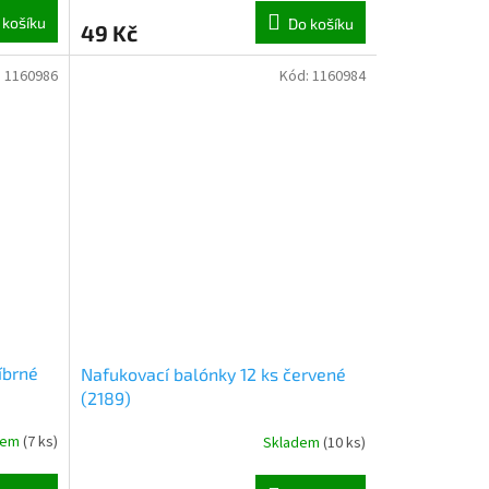
 košíku
Do košíku
49 Kč
:
1160986
Kód:
1160984
íbrné
Nafukovací balónky 12 ks červené
(2189)
dem
(
7 ks
)
Skladem
(
10 ks
)