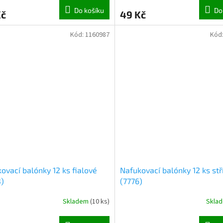
Do košíku
Do
Kč
49 Kč
Kód:
1160987
Kód
ovací balónky 12 ks fialové
Nafukovací balónky 12 ks stř
)
(7776)
Skladem
(
10 ks
)
Skla