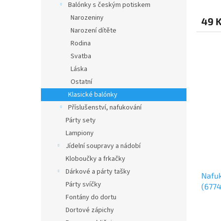
Balónky s českým potiskem
Narozeniny
49 
Narození dítěte
Rodina
Svatba
Láska
Ostatní
Klasické balónky
Příslušenství, nafukování
Párty sety
Lampiony
Jídelní soupravy a nádobí
Kloboučky a frkačky
Dárkové a párty tašky
Nafuk
Párty svíčky
(6774
Fontány do dortu
Dortové zápichy