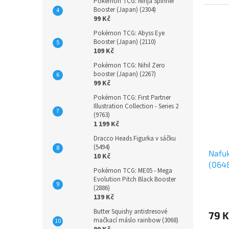
Pokémon TCG: Ninja Spinner
Booster (Japan) (2304)
99 Kč
Pokémon TCG: Abyss Eye
Booster (Japan) (2110)
109 Kč
Pokémon TCG: Nihil Zero
booster (Japan) (2267)
99 Kč
Pokémon TCG: First Partner
Illustration Collection - Series 2
(9763)
1 199 Kč
Dracco Heads Figurka v sáčku
(5494)
Nafuk
10 Kč
(064
Pokémon TCG: ME05 - Mega
Evolution Pitch Black Booster
(2886)
139 Kč
Butter Squishy antistresové
79 K
mačkací máslo rainbow (3068)