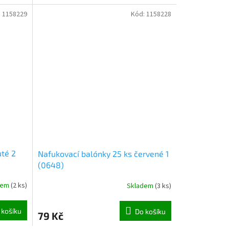
:
1158229
Kód:
1158228
uté 2
Nafukovací balónky 25 ks červené 1
(0648)
dem
(
2 ks
)
Skladem
(
3 ks
)
 košíku
Do košíku
79 Kč