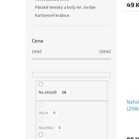
49 
Pánské tenisky a boty Air Jordan
Kartonové krabice
Cena
19
Kč
159
Kč
Na skladě
26
Nafuk
(2196
Akce
0
Novinka
0