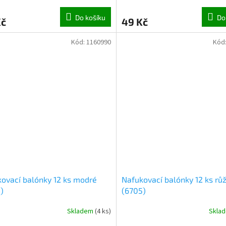
Do košíku
Do
Kč
49 Kč
Kód:
1160990
Kód
ovací balónky 12 ks modré
Nafukovací balónky 12 ks rů
)
(6705)
Skladem
(
4 ks
)
Skla