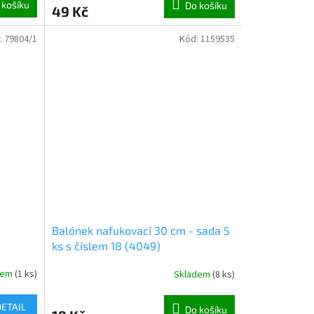
 košíku
Do košíku
49 Kč
:
79804/1
Kód:
1159535
Balónek nafukovací 30 cm - sada 5
ks s číslem 18 (4049)
dem
(
1 ks
)
Skladem
(
8 ks
)
DETAIL
Do košíku