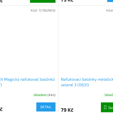
Kč
Kód:
71786/MOD
Kód
th Magický nafukovač balónků
Nafukovací balónky metalick
)
zelené 3 (0631)
Skladem
(
4 ks
)
Skla
DETAIL
Do
č
79 Kč