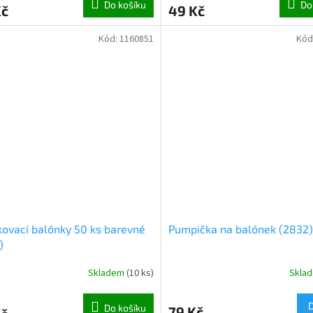
Do košíku
Do
Kč
49 Kč
Kód:
1160851
Kód
ovací balónky 50 ks barevné
Pumpička na balónek (2832)
)
Skladem
(
10 ks
)
Skla
Do košíku
79 Kč