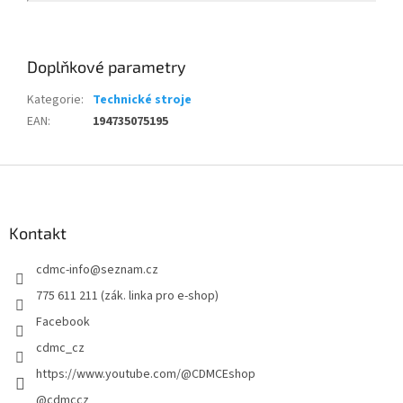
Doplňkové parametry
Kategorie
:
Technické stroje
EAN
:
194735075195
Z
á
p
a
Kontakt
t
cdmc-info
@
seznam.cz
í
775 611 211 (zák. linka pro e-shop)
Facebook
cdmc_cz
https://www.youtube.com/@CDMCEshop
@cdmccz