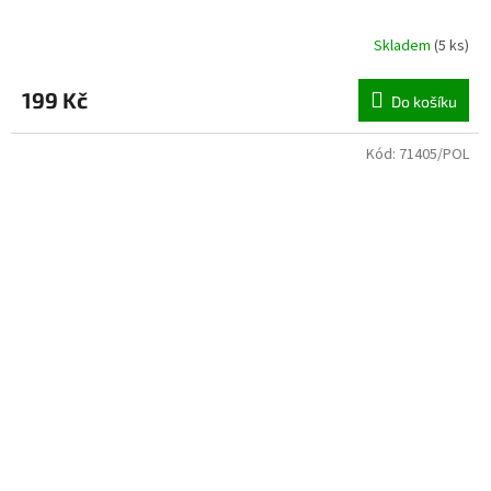
Skladem
(
5 ks
)
199 Kč
Do košíku
Kód:
71405/POL