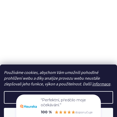
Používáme cookies, abychom Vám umožnili pohodlné
Sledovat na Instagramu
prohlížení webu a díky analýze provozu webu neustále
zlepšovali jeho funkce, výkon a použitelnost. Další
informace
.
Vytvořil Shoptet
Nastavení
“Perfektní, předčilo moje
očekávání.”
Copyright 2026
cdmc.cz
. Všechna práva vyhrazena.
Upravit
100 %
doporučuje
Souhlasím
nastavení cookies