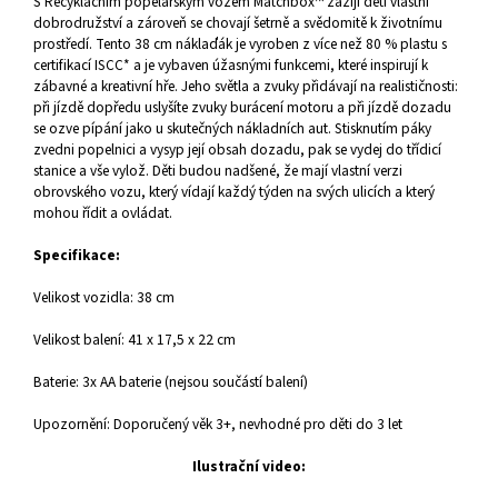
S Recyklačním popelářským vozem Matchbox™ zažijí děti vlastní
dobrodružství a zároveň se chovají šetrně a svědomitě k životnímu
prostředí. Tento 38 cm náklaďák je vyroben z více než 80 % plastu s
certifikací ISCC* a je vybaven úžasnými funkcemi, které inspirují k
zábavné a kreativní hře. Jeho světla a zvuky přidávají na realističnosti:
při jízdě dopředu uslyšíte zvuky burácení motoru a při jízdě dozadu
se ozve pípání jako u skutečných nákladních aut. Stisknutím páky
zvedni popelnici a vysyp její obsah dozadu, pak se vydej do třídicí
stanice a vše vylož. Děti budou nadšené, že mají vlastní verzi
obrovského vozu, který vídají každý týden na svých ulicích a který
mohou řídit a ovládat.
Specifikace:
Velikost vozidla: 38 cm
Velikost balení: 41 x 17,5 x 22 cm
Baterie: 3x AA baterie (nejsou součástí balení)
Upozornění: Doporučený věk 3+, nevhodné pro děti do 3 let
Ilustrační video: