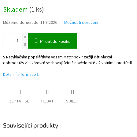
Měrná
Skladem
(
1 ks
)
cena:
Můžeme doručit do:
11.8.2026
Možnosti doručení
Přidat do košíku
S Recyklačním popelářským vozem Matchbox™ zažijí děti vlastní
dobrodružství a zároveň se chovají šetrně a svědomitě k životnímu prostředí.
Detailní informace
ZEPTAT SE
HLÍDAT
SDÍLET
Související produkty