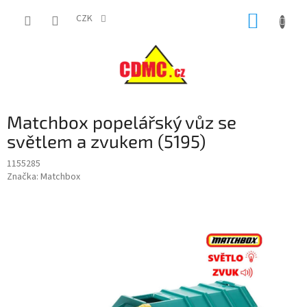
Přejít
NÁKUP
na
CZK
obsah
KOŠÍK
Matchbox popelářský vůz se
světlem a zvukem (5195)
1155285
Značka:
Matchbox