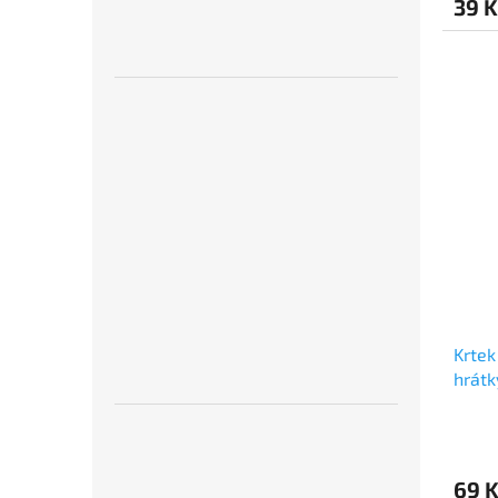
39 K
Krtek
hrátk
69 