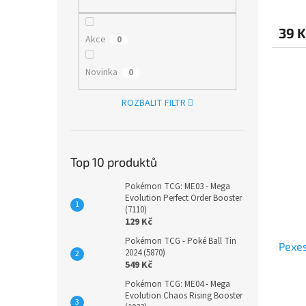
39 K
Akce
0
Novinka
0
ROZBALIT FILTR
Top 10 produktů
Pokémon TCG: ME03 - Mega
Evolution Perfect Order Booster
(7110)
129 Kč
Pokémon TCG - Poké Ball Tin
Pexes
2024 (5870)
549 Kč
Pokémon TCG: ME04 - Mega
Evolution Chaos Rising Booster