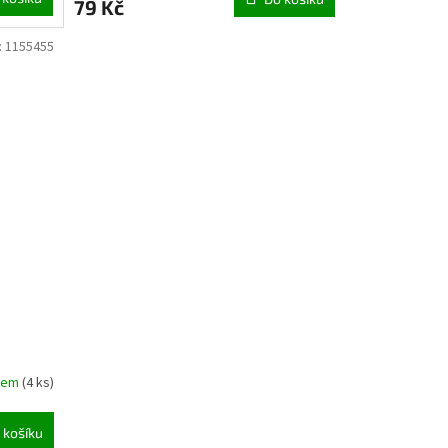
79 Kč
:
1155455
dem
(
4 ks
)
 košíku