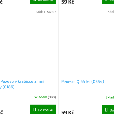
č
59 Kč
Kód:
1156997
Kód
 Pexeso v krabičce zimní
Pexeso IQ 64 ks (0554)
y (0186)
Skladem
(
9 ks
)
Skla
Do košíku
Do
Kč
59 Kč