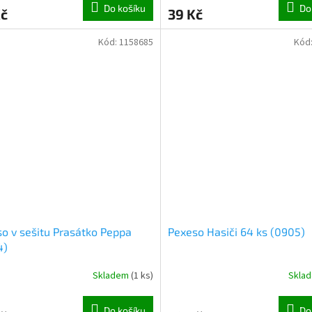
Do košíku
Do
Kč
39 Kč
Kód:
1158685
Kód
o v sešitu Prasátko Peppa
Pexeso Hasiči 64 ks (0905)
4)
Skladem
(
1 ks
)
Skla
Do košíku
Do