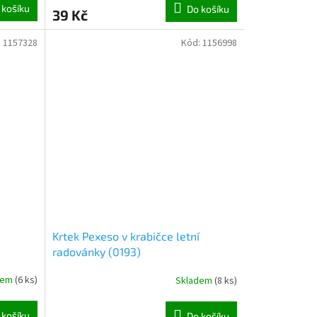
 košíku
Do košíku
39 Kč
:
1157328
Kód:
1156998
Krtek Pexeso v krabičce letní
radovánky (0193)
dem
(
6 ks
)
Skladem
(
8 ks
)
 košíku
Do košíku