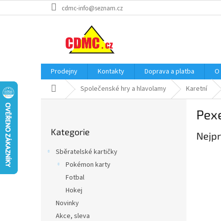
Přejít
cdmc-info@seznam.cz
na
obsah
Prodejny
Kontakty
Doprava a platba
O
Domů
Společenské hry a hlavolamy
Karetní
P
Pex
o
Přeskočit
s
Kategorie
kategorie
Nejpr
t
r
Sběratelské kartičky
a
Pokémon karty
n
Fotbal
n
í
Hokej
p
Novinky
a
Akce, sleva