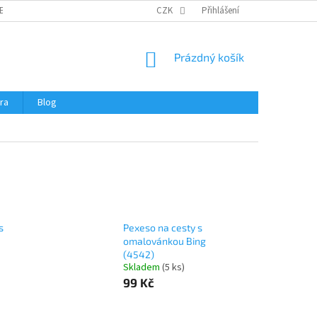
ERTIFIKÁTY A NÁVODY
OBCHODNÍ PODMÍNKY
CZK
Přihlášení
OCHRANA OSOBNÍCH 
NÁKUPNÍ
Prázdný košík
KOŠÍK
ra
Blog
s
Pexeso na cesty s
omalovánkou Bing
(4542)
Skladem
(
5 ks
)
99 Kč