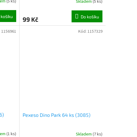
dem
(
5 ks
)
Skladem
(
5 ks
)
 košíku
Do košíku
99 Kč
:
1156961
Kód:
1157329
6)
Pexeso Dino Park 64 ks (3085)
dem
(
1 ks
)
Skladem
(
7 ks
)