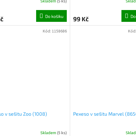
Skladem
(
5 ks
)
Skla
Do košíku
Do
Kč
99 Kč
Kód:
1158686
Kód
o v sešitu Zoo (1008)
Pexeso v sešitu Marvel (865
Skladem
(
5 ks
)
Skla