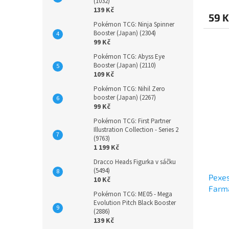
(1032)
139 Kč
59 K
Pokémon TCG: Ninja Spinner
Booster (Japan) (2304)
99 Kč
Pokémon TCG: Abyss Eye
Booster (Japan) (2110)
109 Kč
Pokémon TCG: Nihil Zero
booster (Japan) (2267)
99 Kč
Pokémon TCG: First Partner
Illustration Collection - Series 2
(9763)
1 199 Kč
Dracco Heads Figurka v sáčku
(5494)
Pexes
10 Kč
Farm
Pokémon TCG: ME05 - Mega
Evolution Pitch Black Booster
(2886)
139 Kč