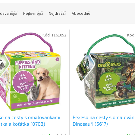
dávanější
Nejlevnější
Nejdražší
Abecedně
Kód:
1161052
Kód
o na cesty s omalovánkami
Pexeso na cesty s omalová
tka a koťátka (0703)
Dinosauři (5617)