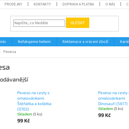
PRODEJNY
KONTAKTY
DOPRAVA A PLATBA
O NÁS
C
HLEDAT
 nás
Nafukujeme heliem
Reklamace a vrácení zboží
Karié
Pexesa
esa
odávanější
Pexeso na cesty s
Pexeso na cesty 
omalovánkami
omalovánkami
Štěňátka a koťátka
Dinosauři (5617)
Skladem
(
5 ks
)
(0703)
Skladem
(
5 ks
)
99 Kč
99 Kč