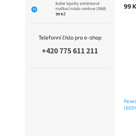
Butter Squishy antistresové
99 
mačkací máslo rainbow (3068)
99 Kč
Telefonní číslo pro e-shop
+420 775 611 211
Pexes
(600