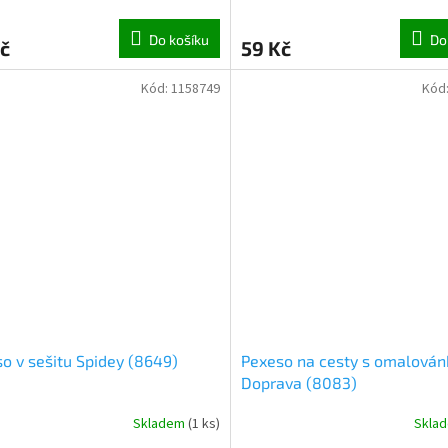
Do košíku
Do
č
59 Kč
Kód:
1158749
Kód
o v sešitu Spidey (8649)
Pexeso na cesty s omalová
Doprava (8083)
Skladem
(
1 ks
)
Skla