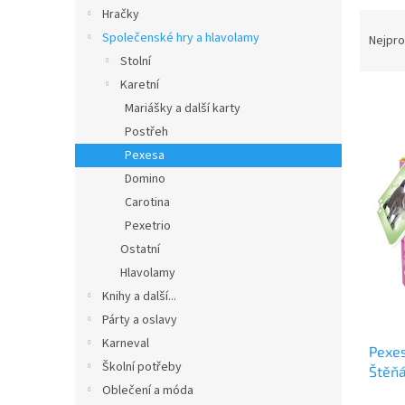
n
Hračky
Ř
e
a
Společenské hry a hlavolamy
Nejpro
l
z
Stolní
e
Karetní
V
n
Mariášky a další karty
ý
í
Postřeh
p
p
Pexesa
i
r
s
o
Domino
p
d
Carotina
r
u
Pexetrio
o
k
Ostatní
d
t
Hlavolamy
u
ů
k
Knihy a další...
t
Párty a oslavy
ů
Karneval
Pexes
Školní potřeby
Štěňá
Oblečení a móda