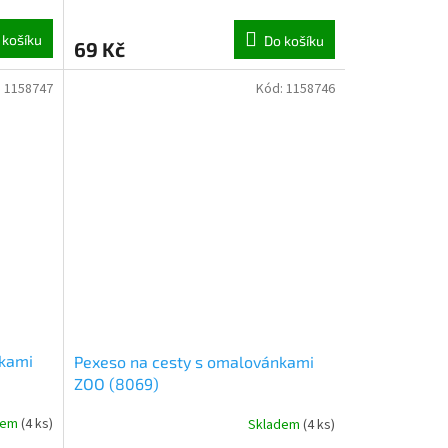
 košíku
Do košíku
69 Kč
:
1158747
Kód:
1158746
nkami
Pexeso na cesty s omalovánkami
ZOO (8069)
dem
(
4 ks
)
Skladem
(
4 ks
)