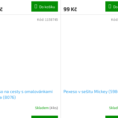
Do košíku
Do
č
99 Kč
Kód:
1158745
Kód
o na cesty s omalovánkami
Pexeso v sešitu Mickey (598
a (8076)
Skladem
(
4 ks
)
Skla