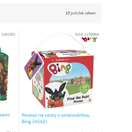
17
položek celkem
:
1161051
Kód:
1156964
nkami
Pexeso na cesty s omalovánkou
Bing (4542)