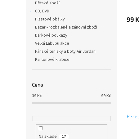
Dětské zboží
CD, DVD
99 
Plastové obálky
Bazar - rozbalené a zánovní zboží
Dárkové poukazy
Velká Labubu akce
Pánské tenisky a boty Air Jordan
Kartonové krabice
Cena
39
Kč
99
Kč
Pexes
Na skladě
17