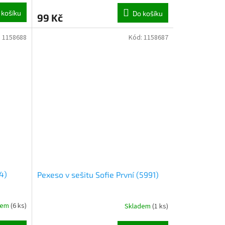
 košíku
Do košíku
99 Kč
:
1158688
Kód:
1158687
4)
Pexeso v sešitu Sofie První (5991)
dem
(
6 ks
)
Skladem
(
1 ks
)