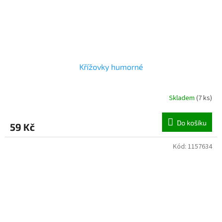
Křížovky humorné
Skladem
(
7 ks
)
Do košíku
59 Kč
Kód:
1157634