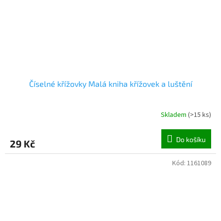
Číselné křížovky Malá kniha křížovek a luštění
Skladem
(
>15 ks
)
Do košíku
29 Kč
Kód:
1161089