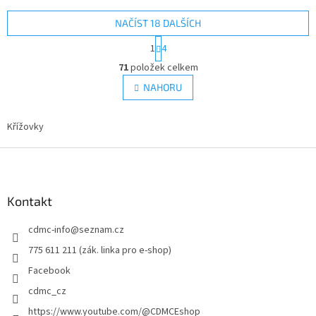
NAČÍST 18 DALŠÍCH
S
1
4
t
O
r
71
položek celkem
v
á
l
NAHORU
n
á
k
d
o
v
Křížovky
a
á
c
n
Z
í
í
p
á
r
p
v
a
Kontakt
k
t
y
cdmc-info
@
seznam.cz
í
v
ý
775 611 211 (zák. linka pro e-shop)
p
Facebook
i
s
cdmc_cz
u
https://www.youtube.com/@CDMCEshop