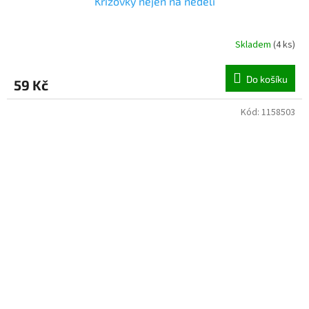
Křížovky nejen na neděli
Skladem
(
4 ks
)
Do košíku
59 Kč
Kód:
1158503