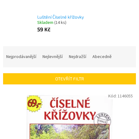
Luštění Číselné křížovky
Skladem
(
14 ks
)
59 Kč
Ř
a
Nejprodávanější
Nejlevnější
Nejdražší
Abecedně
z
e
n
OTEVŘÍT FILTR
í
p
V
Kód:
1146055
r
ý
o
p
d
i
u
s
k
p
t
r
ů