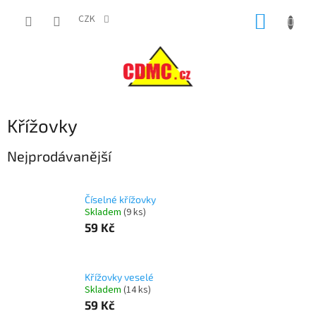
Přejít
NÁKUP
na
CZK
obsah
KOŠÍK
Křížovky
Nejprodávanější
Číselné křížovky
Skladem
(
9 ks
)
59 Kč
Křížovky veselé
Skladem
(
14 ks
)
59 Kč