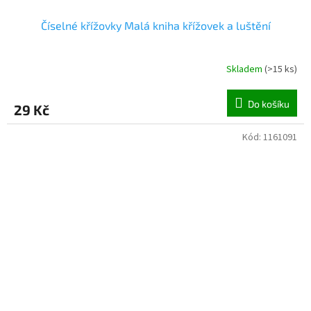
Číselné křížovky Malá kniha křížovek a luštění
Skladem
(
>15 ks
)
Do košíku
29 Kč
Kód:
1161091