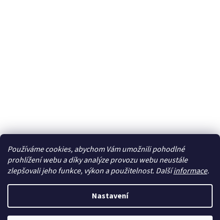
Používáme cookies, abychom Vám umožnili pohodlné
Sledovat na Instagramu
prohlížení webu a díky analýze provozu webu neustále
zlepšovali jeho funkce, výkon a použitelnost. Další
informace
.
Vytvořil Shoptet
Nastavení
Copyright 2026
cdmc.cz
. Všechna práva vyhrazena.
Upravit