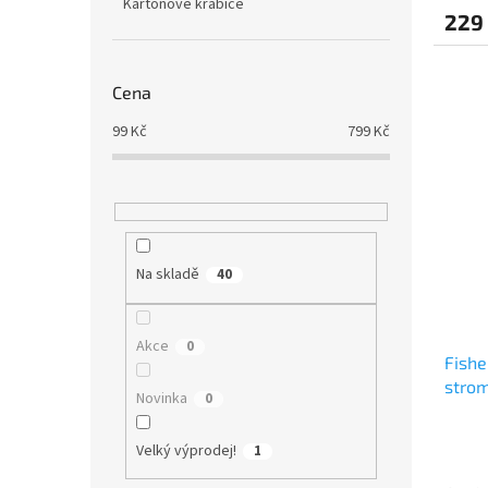
Kartonové krabice
229
Cena
99
Kč
799
Kč
Na skladě
40
Akce
0
Fishe
stro
Novinka
0
Velký výprodej!
1