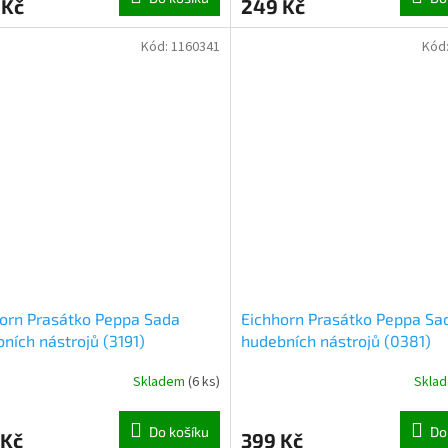
 Kč
249 Kč
Kód:
1160341
Kód
orn Prasátko Peppa Sada
Eichhorn Prasátko Peppa Sa
ních nástrojů (3191)
hudebních nástrojů (0381)
Skladem
(
6 ks
)
Skla
Do košíku
Do
 Kč
399 Kč