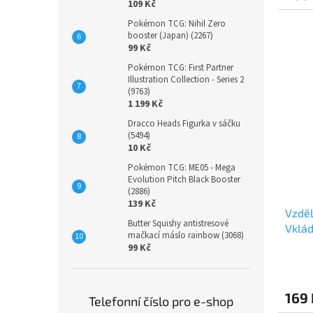
109 Kč
Pokémon TCG: Nihil Zero
booster (Japan) (2267)
99 Kč
Pokémon TCG: First Partner
Illustration Collection - Series 2
(9763)
1 199 Kč
Dracco Heads Figurka v sáčku
(5494)
10 Kč
Pokémon TCG: ME05 - Mega
Evolution Pitch Black Booster
(2886)
139 Kč
Vzděl
Butter Squishy antistresové
Vklád
mačkací máslo rainbow (3068)
99 Kč
169 
Telefonní číslo pro e-shop