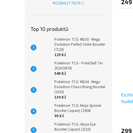
249
ROZBALIT FILTR
Top 10 produktů
Pokémon TCG: ME03 - Mega
Evolution Perfect Order Booster
(7110)
129 Kč
Pokémon TCG - Poké Ball Tin
2024 (5870)
549 Kč
Pokémon TCG: ME04 - Mega
Evolution Chaos Rising Booster
(1032)
Eichh
139 Kč
hudeb
Pokémon TCG: Ninja Spinner
Booster (Japan) (2304)
99 Kč
Pokémon TCG: Abyss Eye
Booster (Japan) (2110)
299