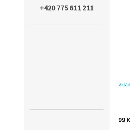
+420 775 611 211
Vklád
99 