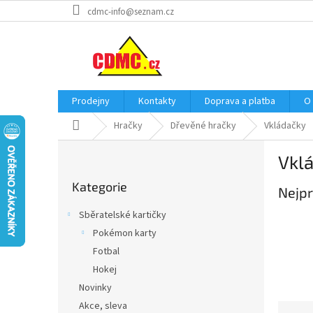
Přejít
cdmc-info@seznam.cz
na
obsah
Prodejny
Kontakty
Doprava a platba
O
Domů
Hračky
Dřevěné hračky
Vkládačky
P
Vkl
o
Přeskočit
s
Kategorie
kategorie
Nejpr
t
r
Sběratelské kartičky
a
Pokémon karty
n
Fotbal
n
í
Hokej
p
Novinky
a
Akce, sleva
Ř