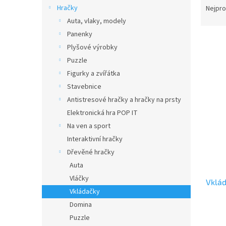
n
a
Hračky
Nejpro
e
z
Auta, vlaky, modely
l
e
Panenky
V
n
Plyšové výrobky
ý
í
Puzzle
p
p
i
r
Figurky a zvířátka
s
o
Stavebnice
p
d
Antistresové hračky a hračky na prsty
r
u
Elektronická hra POP IT
o
k
Na ven a sport
d
t
Interaktivní hračky
u
ů
k
Dřevěné hračky
t
Auta
ů
Vláčky
Vklá
Vkládačky
Domina
Puzzle