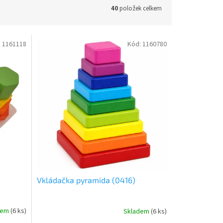
40
položek celkem
:
1161118
Kód:
1160780
Vkládačka pyramida (0416)
dem
(
6 ks
)
Skladem
(
6 ks
)