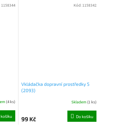
:
1158344
Kód:
1158342
Vkládačka dopravní prostředky 5
(2093)
dem
(
4 ks
)
Skladem
(
1 ks
)
 košíku
Do košíku
99 Kč