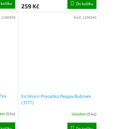
 košíku
Do košíku
259 Kč
:
1160356
Kód:
1160342
čka
Eichhorn Prasátko Peppa Bubínek
(3177)
dem
(
5 ks
)
Skladem
(
5 ks
)
 košíku
Do košíku