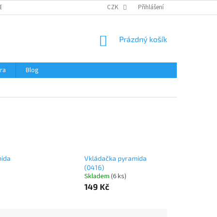
ERTIFIKÁTY A NÁVODY
OBCHODNÍ PODMÍNKY
CZK
Přihlášení
OCHRANA OSOBNÍCH 
NÁKUPNÍ
Prázdný košík
KOŠÍK
ra
Blog
mida
Vkládačka pyramida
(0416)
Skladem
(
6 ks
)
149 Kč