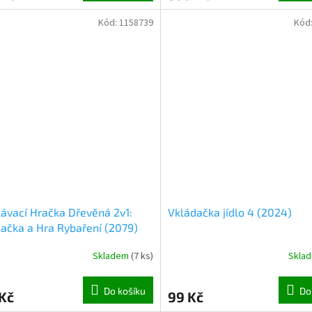
Kód:
1158739
Kód
ávací Hračka Dřevěná 2v1:
Vkládačka jídlo 4 (2024)
ačka a Hra Rybaření (2079)
Skladem
(
7 ks
)
Skla
Do košíku
Do
Kč
99 Kč