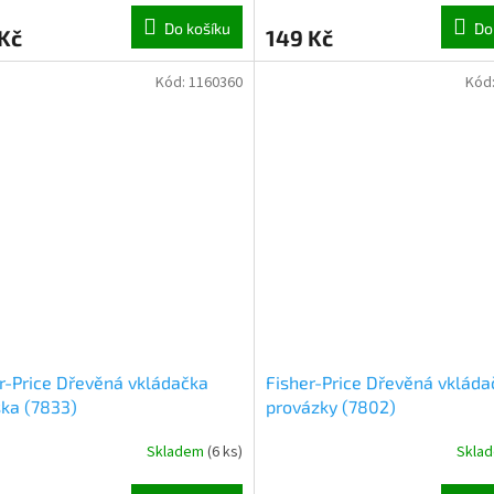
Do košíku
Do
Kč
149 Kč
Kód:
1160360
Kód
r-Price Dřevěná vkládačka
Fisher-Price Dřevěná vkláda
ka (7833)
provázky (7802)
Skladem
(
6 ks
)
Skla