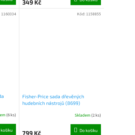
349 Kč
:
1160334
Kód:
1158855
da
Fisher-Price sada dřevěných
hudebních nástrojů (8699)
dem
(
6 ks
)
Skladem
(
2 ks
)
 košíku
Do košíku
799 Kč