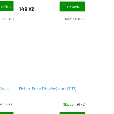
 košíku
Do košíku
149 Kč
:
1160359
Kód:
1160358
čka s
Fisher-Price Dřevěný dort (1117)
dem
(
5 ks
)
Skladem
(
6 ks
)