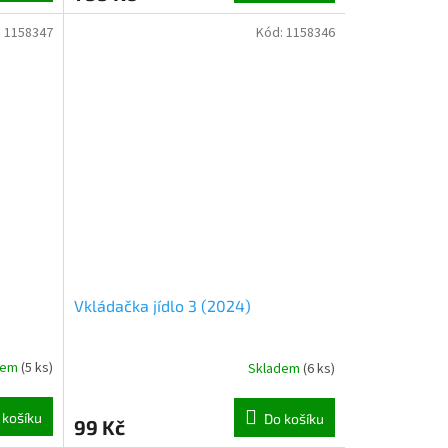
:
1158347
Kód:
1158346
Vkládačka jídlo 3 (2024)
dem
(
5 ks
)
Skladem
(
6 ks
)
 košíku
Do košíku
99 Kč