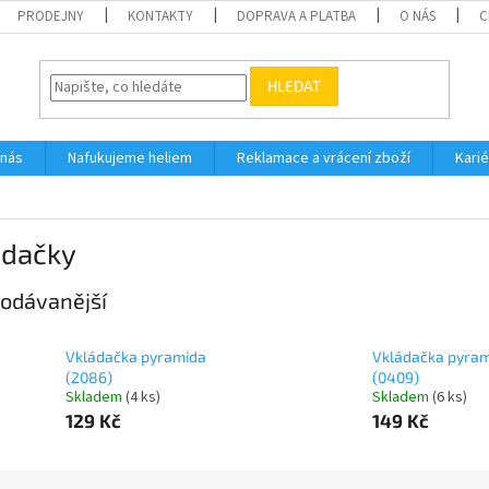
PRODEJNY
KONTAKTY
DOPRAVA A PLATBA
O NÁS
C
HLEDAT
 nás
Nafukujeme heliem
Reklamace a vrácení zboží
Karié
ádačky
odávanější
Vkládačka pyramida
Vkládačka pyra
(2086)
(0409)
Skladem
(
4 ks
)
Skladem
(
6 ks
)
129 Kč
149 Kč