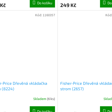
Do košíku
Do
 Kč
249 Kč
Kód:
1160357
Kód
r-Price Dřevěná vkládačka
Fisher-Price Dřevěná vkláda
m (8224)
strom (2657)
Skladem
(
6 ks
)
Skla
Do košíku
Do