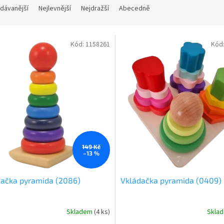
dávanější
Nejlevnější
Nejdražší
Abecedně
Kód:
1158261
Kód
149 Kč
–13 %
dačka pyramida (2086)
Vkládačka pyramida (0409)
Skladem
(
4 ks
)
Skla