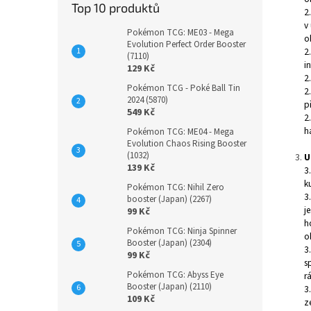
Top 10 produktů
2
v
Pokémon TCG: ME03 - Mega
o
Evolution Perfect Order Booster
2
(7110)
i
129 Kč
2
Pokémon TCG - Poké Ball Tin
2
2024 (5870)
p
549 Kč
2
h
Pokémon TCG: ME04 - Mega
Evolution Chaos Rising Booster
(1032)
U
139 Kč
3
k
Pokémon TCG: Nihil Zero
3
booster (Japan) (2267)
j
99 Kč
h
Pokémon TCG: Ninja Spinner
o
Booster (Japan) (2304)
3
99 Kč
s
Pokémon TCG: Abyss Eye
r
Booster (Japan) (2110)
3
109 Kč
z