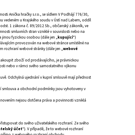
osti Anička hračky s.r.o., se sídlem V Podhájí 776/30,
íku vedeném u Krajského soudu v Ústí nad Labem, oddíl
 odst. 1 zákona č. 89/2012 Sb., občanský zákoník, ve
nosti smluvních stran vzniklé v souvislosti nebo na
 jinou fyzickou osobou (dále jen „
kupující
“)
odávajícím provozován na webové stránce umístěné na
vím rozhraní webové stránky (dále jen „
webové
nakoupit zboží od prodávajícího, je právnickou
nosti nebo v rámci svého samostatného výkonu
uvě. Odchylná ujednání v kupní smlouvě mají přednost
ní smlouva a obchodní podmínky jsou vyhotoveny v
novením nejsou dotčena práva a povinnosti vzniklá
přistupovat do svého uživatelského rozhraní. Ze svého
atelský účet
“). V případě, že to webové rozhraní
e přímo z webového rozhraní obchodu.