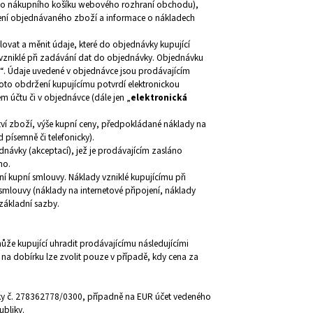
ého nákupního košíku webového rozhraní obchodu),
ení objednávaného zboží a
informace o nákladech
vat a měnit údaje, které do objednávky kupující
y vzniklé při zadávání dat do objednávky. Objednávku
“. Údaje uvedené v objednávce jsou prodávajícím
to obdržení kupujícímu potvrdí elektronickou
m účtu či v objednávce (dále jen „
elektronická
tví zboží, výše kupní ceny, předpokládané náklady na
písemně či telefonicky).
dnávky (akceptací), jež je prodávajícím zasláno
ho.
ní kupní smlouvy. Náklady vzniklé kupujícímu při
smlouvy (náklady na internetové připojení, náklady
 základní sazby.
že kupující uhradit prodávajícímu následujícími
 na dobírku lze zvolit pouze v případě, kdy cena za
ky
č. 278362778/0300, případně na EUR účet vedeného
ubliky.