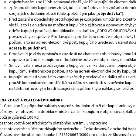
objednávaném zboží (objednávané zboží „vloží“ kupující do elektronick
způsobu úhrady kupní ceny zboží, údaje o požadovaném způsobu doruč
spojených s dodáním zboží (dále společně jen jako „
objednávka
“).
Před zasláním objednávky prodávajícímu je kupujícímu umožněno zkontrolo
vložil, a to i s ohledem na možnost kupujícího zjišťovat a opravovat chyb
odešle kupující prodávajícímu kliknutím na tlačítko „ODESLAT OBJEDNÁVKU
považovány za správné. Prodávající neprodleně po obdržení objednávky to
poštou, a to na adresu elektronické pošty kupujícího uvedenou v uživatelské
adresa kupujícího
“).
Prodávající je vždy oprávněn v závislosti na charakteru objednávky (množs
dopravu) požádat kupujícího o dodatečné potvrzení objednávky (například 
Smluvní vztah mezi prodávajícím a kupujícím vzniká doručením přijetí obje
kupujícímu elektronickou poštou, a to na adresu elektronické pošty kupující
Kupující souhlasí s použitím komunikačních prostředků na dálku při uzavírá
použití komunikačních prostředků na dálku v souvislosti s uzavřením kupní 
na telefonní hovory) si hradí kupující sám, přičemž tyto náklady se neliší od
ENA ZBOŽÍ A PLATEBNÍ PODMÍNKY
.1. Cenu zboží a případné náklady spojené s dodáním zboží dle kupní smlouvy mů
působy: -
v hotovosti na dobírku v místě určeném kupujícím v objednávce (platbu
boží je vyšší než 100 Kč);
 bezhotovostně prostřednictvím platebního systému ShoptetPay;
 bezhotovostně na účet prodávajícího vedeného
u Československé obchodní ban
 Československé obchodní banky
č. 279626667/0300 pro platby ze Slovenské rep