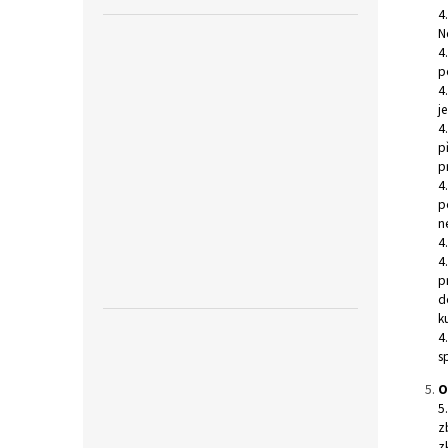
4
N
4
p
4
j
4
p
p
4
p
n
4
4
p
d
k
4
s
O
5
z
z