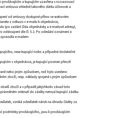
zi prodávajícím a kupujícím uzavřena s rozvazovací
ací smlouva ohledně takového dárku účinnosti a
toupení od smlouvy dostupné přímo ve webovém
stanete z odkazu v e-mailu k objednávce,
u (po zadání čísla objednávky a e-mailové adresy),
o odstoupení dle čl. 5.2. Po odeslání oznámení o
 zpravidla e-mailem.
ujícího, nese kupující riziko a případné dodatečné
pujícím v objednávce, je kupující povinen převzít
kovaně nebo jiným způsobem, než bylo uvedeno
áním zboží, resp. náklady spojené s jiným způsobem
t obalů zboží a v případě jakýchkoliv závad toto
právněném vniknutí do zásilky nemusí kupující zásilku
sílateli, vzniká odesílateli nárok na úhradu částky za
ací podmínky prodávajícího, jsou-li prodávajícím