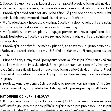
.2. Společně s kupní cenou je kupující povinen zaplatit prodávajícímu také nákla
ení-li uvedeno výslovně jinak, rozumí se dále kupní cenou i náklady spojené s do
.3. Prodávající nepožaduje od kupujícího zálohu či jinou obdobnou platbu. Tímt
odmínek ohledně povinnosti uhradit kupní cenu zboží předem.
.4. V případě platby v hotovosti či v případě platby na dobírku je kupní cena spla
e kupní cena splatná do 2 dnů od uzavření kupní smlouvy.
.5. V případě bezhotovostní platby je kupující povinen uhrazovat kupní cenu zbo
řípadě bezhotovostní platby je závazek kupujícího uhradit kupní cenu splněn oka
rodávajícího.
.6. Prodávající je oprávněn, zejména v případě, že ze strany kupujícího nedojde 
ožadovat uhrazení celé kupní ceny ještě před odesláním zboží kupujícímu. Ustan
epoužije.
.7. Případné slevy z ceny zboží poskytnuté prodávajícím kupujícímu nelze vzáje
.8. Je-li to v obchodním styku obvyklé nebo je-li tak stanoveno obecně závaznými
rováděných na základě kupní smlouvy kupujícímu daňový doklad – fakturu. Prodá
oklad – fakturu vystaví prodávající kupujícímu po uhrazení ceny zboží a zašle jej
upujícího.
.9. Podle zákona o evidenci tržeb je prodávající povinen vystavit kupujícímu účte
právce daně online; v případě technického výpadku pak nejpozději do 48 hodin.
DSTOUPENÍ OD KUPNÍ SMLOUVY
.1. Kupující bere na vědomí, že dle ustanovení § 1837 občanského zákoníku nel
boží, které bylo upraveno podle přání kupujícího nebo pro jeho osobu, od kupní
káze, jakož i zboží, které bylo po dodání nenávratně smíseno s jiným zbožím, 