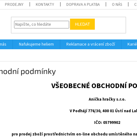
PRODEJNY
KONTAKTY
DOPRAVA A PLATBA
O NÁS
C
HLEDAT
 nás
Nafukujeme heliem
Reklamace a vrácení zboží
Karié
hodní podmínky
VŠEOBECNÉ OBCHODNÍ P
Anička hračky s.r.o.
V Podhájí 776/30, 400 01 Ústí nad L
IČO: 05799902
pro prodej zboží prostřednictvím on-line obchodu umístěného n