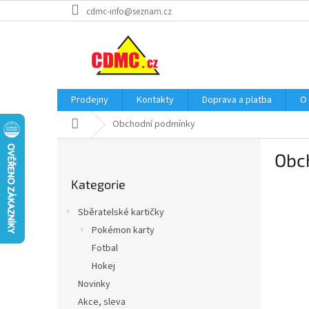
Přejít
cdmc-info@seznam.cz
na
obsah
Prodejny
Kontakty
Doprava a platba
O
Domů
Obchodní podmínky
P
Obc
o
Přeskočit
s
Kategorie
kategorie
t
r
Sběratelské kartičky
a
Pokémon karty
n
Fotbal
n
í
Hokej
p
Novinky
a
Akce, sleva