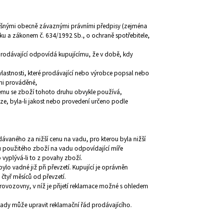
íslušnými obecně závaznými právními předpisy (zejména
u a zákonem č. 634/1992 Sb., o ochraně spotřebitele,
prodávající odpovídá kupujícímu, že v době, kdy
é vlastnosti, které prodávající nebo výrobce popsal nebo
imi prováděné,
erému se zboží tohoto druhu obvykle používá,
, byla-li jakost nebo provedení určeno podle
ávaného za nižší cenu na vadu, pro kterou byla nižší
 použitého zboží na vadu odpovídající míře
 vyplývá-li to z povahy zboží.
bylo vadné již při převzetí. Kupující je oprávněn
 čtyř měsíců od převzetí.
rovozovny, v níž je přijetí reklamace možné s ohledem
 vady může upravit reklamační řád prodávajícího.