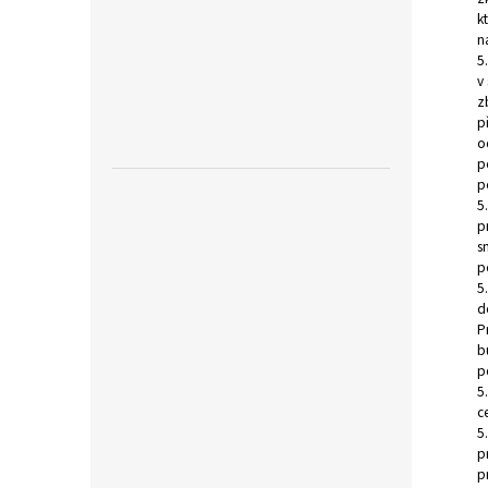
k
n
5
v
z
p
o
p
p
5
p
s
p
5
d
P
b
p
5
c
5
p
p