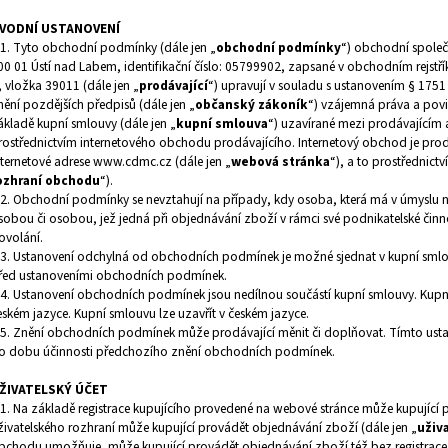
VODNÍ USTANOVENÍ
.1. Tyto obchodní podmínky (dále jen „
obchodní podmínky
“) obchodní společn
00 01 Ústí nad Labem, identifikační číslo:
05799902
, zapsané v obchodním rejstř
, vložka 39011 (dále jen „
prodávající
“) upravují v souladu s ustanovením § 1751
nění pozdějších předpisů (dále jen „
občanský zákoník
“) vzájemná práva a povin
ákladě kupní smlouvy (dále jen „
kupní smlouva
“) uzavírané mezi prodávajícím a
rostřednictvím internetového obchodu prodávajícího. Internetový obchod je pr
nternetové adrese www.cdmc.cz (dále jen „
webová stránka
“), a to prostřednict
ozhraní obchodu
“).
.2. Obchodní podmínky se nevztahují na případy, kdy osoba, která má v úmyslu 
sobou či osobou, jež jedná při objednávání zboží v rámci své podnikatelské čin
ovolání.
.3. Ustanovení odchylná od obchodních podmínek je možné sjednat v kupní smlo
řed ustanoveními obchodních podmínek.
.4. Ustanovení obchodních podmínek jsou nedílnou součástí kupní smlouvy. Kup
eském jazyce. Kupní smlouvu lze uzavřít v českém jazyce.
.5. Znění obchodních podmínek může prodávající měnit či doplňovat. Tímto usta
o dobu účinnosti předchozího znění obchodních podmínek.
ŽIVATELSKÝ ÚČET
.1. Na základě registrace kupujícího provedené na webové stránce může kupující 
živatelského rozhraní může kupující provádět objednávání zboží (dále jen „
uživ
bchodu umožňuje, může kupující provádět objednávání zboží též bez registrac