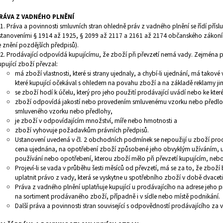
RÁVA Z VADNÉHO PLNĚNÍ
.1. Práva a povinnosti smluvních stran ohledně práv z vadného plnění se řídí př
stanoveními § 1914 až 1925, § 2099 až 2117 a 2161 až 2174 občanského zákoník
e znění pozdějších předpisů).
.2. Prodávající odpovídá kupujícímu, že zboží při převzetí nemá vady. Zejména 
upující zboží převzal:
má zboží vlastnosti, které si strany ujednaly, a chybí-li ujednání, má takov
které kupující očekával s ohledem na povahu zboží a na základě reklamy j
se zboží hodí k účelu, který pro jeho použití prodávající uvádí nebo ke kt
zboží odpovídá jakostí nebo provedením smluvenému vzorku nebo předloze
smluveného vzorku nebo předlohy,
je zboží v odpovídajícím množství, míře nebo hmotnosti a
zboží vyhovuje požadavkům právních předpisů.
Ustanovení uvedená v čl. 2 obchodních podmínek se nepoužijí u zboží prod
cena ujednána, na opotřebení zboží způsobené jeho obvyklým užíváním, u
používání nebo opotřebení, kterou zboží mělo při převzetí kupujícím, nebo
Projeví-li se vada v průběhu šesti měsíců od převzetí, má se za to, že zboží 
uplatnit právo z vady, která se vyskytne u spotřebního zboží v době dvaceti
Práva z vadného plnění uplatňuje kupující u prodávajícího na adrese jeho p
na sortiment prodávaného zboží, případně i v sídle nebo místě podnikání.
Další práva a povinnosti stran související s odpovědností prodávajícího za