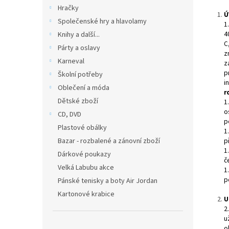
n
Hračky
e
Ú
Společenské hry a hlavolamy
l
1
4
Knihy a další...
C
Párty a oslavy
z
Karneval
z
p
Školní potřeby
i
Oblečení a móda
r
Dětské zboží
1
o
CD, DVD
p
Plastové obálky
1
p
Bazar - rozbalené a zánovní zboží
1
Dárkové poukazy
č
Velká Labubu akce
1
p
Pánské tenisky a boty Air Jordan
Kartonové krabice
U
2
u
o