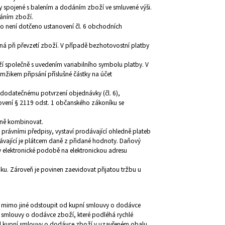
dy spojené s balením a dodáním zboží ve smluvené výši.
dáním zboží.
o není dotčeno ustanovení čl. 6 obchodních
tná při převzetí zboží. V případě bezhotovostní platby
ží společně s uvedením variabilního symbolu platby. V
mžikem připsání příslušné částky na účet
k dodatečnému potvrzení objednávky (čl. 6),
ovení § 2119 odst. 1 občanského zákoníku se
mně kombinovat.
 právními předpisy, vystaví prodávající ohledně plateb
vající je plátcem daně z přidané hodnoty. Daňový
 v elektronické podobě na elektronickou adresu
nku. Zároveň je povinen zaevidovat přijatou tržbu u
ze mimo jiné odstoupit od kupní smlouvy o dodávce
 smlouvy o dodávce zboží, které podléhá rychlé
od kupní smlouvy o dodávce zboží v uzavřeném obalu,