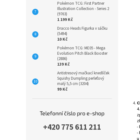
Pokémon TCG: First Partner
Illustration Collection - Series 2
(9763)
1 199 Kč
Dracco Heads Figurka v sáčku
(5494)
10 Kč
Pokémon TCG: ME05 - Mega
Evolution Pitch Black Booster
(2886)
139 Kč
Antistresový mačkací knedlíček
Squishy Dumpling perleťový
malý 5,5 cm (3204)
99 Kč
C
4
Telefonní číslo pro e-shop
z
z
+420 775 611 211
-
-
u