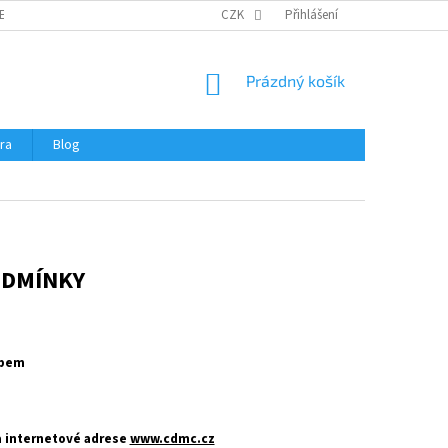
ERTIFIKÁTY A NÁVODY
OBCHODNÍ PODMÍNKY
CZK
Přihlášení
OCHRANA OSOBNÍCH 
NÁKUPNÍ
Prázdný košík
KOŠÍK
ra
Blog
ODMÍNKY
abem
a internetové adrese
www.cdmc.cz