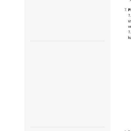
P
7
u
v
7
k