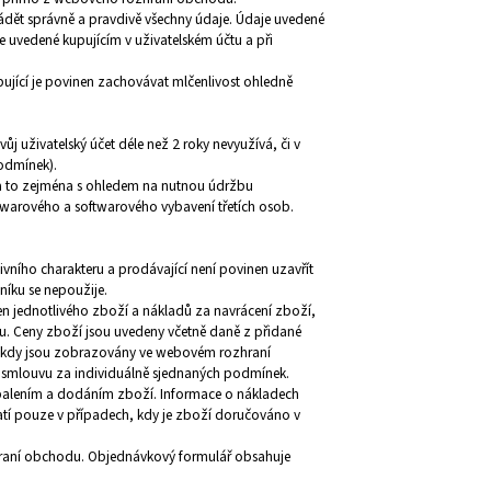
uvádět správně a pravdivě všechny údaje. Údaje uvedené
je uvedené kupujícím v uživatelském účtu a při
pující je povinen zachovávat mlčenlivost ohledně
vůj uživatelský účet déle než 2 roky nevyužívá, či v
podmínek).
, a to zejména s ohledem na nutnou údržbu
warového a softwarového vybavení třetích osob.
ního charakteru a prodávající není povinen uzavřít
íku se nepoužije.
n jednotlivého zboží a nákladů za navrácení zboží,
ou. Ceny zboží jsou uvedeny včetně daně z přidané
u, kdy jsou zobrazovány ve webovém rozhraní
smlouvu za individuálně sjednaných podmínek.
balením a dodáním zboží. Informace o nákladech
í pouze v případech, kdy je zboží doručováno v
hraní obchodu. Objednávkový formulář obsahuje