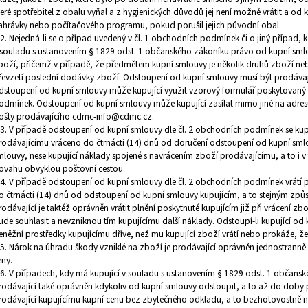
teré spotřebitel z obalu vyňal a z hygienických důvodů jej není možné vrátit a
ahrávky nebo počítačového programu, pokud porušil jejich původní obal.
.2. Nejedná-li se o případ uvedený v čl. 1 obchodních podmínek či o jiný případ,
 souladu s ustanovením § 1829 odst. 1 občanského zákoníku právo od kupní smlou
boží, přičemž v případě, že předmětem kupní smlouvy je několik druhů zboží nebo
řevzetí poslední dodávky zboží. Odstoupení od kupní smlouvy musí být prodávají
dstoupení od kupní smlouvy může kupující využit vzorový formulář poskytovaný 
odmínek. Odstoupení od kupní smlouvy může kupující zasílat mimo jiné na adresu
ošty prodávajícího cdmc-info@cdmc.cz.
.3. V případě odstoupení od kupní smlouvy dle čl. 2 obchodních podmínek se kup
rodávajícímu vráceno do čtrnácti (14) dnů od doručení odstoupení od kupní smlo
mlouvy, nese kupující náklady spojené s navrácením zboží prodávajícímu, a to i
ovahu obvyklou poštovní cestou.
.4. V případě odstoupení od kupní smlouvy dle čl. 2 obchodních podmínek vrátí p
o čtrnácti (14) dnů od odstoupení od kupní smlouvy kupujícím, a to stejným způs
rodávající je taktéž oprávněn vrátit plnění poskytnuté kupujícím již při vrácení z
ude souhlasit a nevzniknou tím kupujícímu další náklady. Odstoupí-li kupující od k
eněžní prostředky kupujícímu dříve, než mu kupující zboží vrátí nebo prokáže, ž
.5. Nárok na úhradu škody vzniklé na zboží je prodávající oprávněn jednostranně 
eny.
.6. V případech, kdy má kupující v souladu s ustanovením § 1829 odst. 1 občans
rodávající také oprávněn kdykoliv od kupní smlouvy odstoupit, a to až do doby p
rodávající kupujícímu kupní cenu bez zbytečného odkladu, a to bezhotovostně na