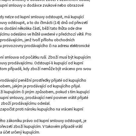
 od kupní smlouvy o dodávce zvukové nebo obrazové
 kdy nelze od kupní smlouvy odstoupit, má kupující
vy odstoupit, a to do čtrnácti (14) dnů od převzetí
 dodání několika částí, běží tato lhůta ode dne
címu odesláno ve lhůtě uvedené v předchozí větě. Pro
prodávajícím, jenž tvoří přílohu obchodních
 provozovny prodávajícího či na adresu elektronické
ní smlouva od počátku ruší. Zboží musí být kupujícím
uvy prodávajícímu. Odstoupí-li kupující od kupní
 v tom případě, kdy zboží nemůže být vráceno pro svou
rodávající peněžní prostředky přijaté od kupujícího
obem, jakým je prodávající od kupujícího přijal.
boží kupujícím či jiným způsobem, pokud s tím kupující
upní smlouvy, prodávající není povinen vrátit přijaté
e zboží prodávajícímu odeslal.
započíst proti nároku kupujícího na vrácení kupní
kého zákoníku právo od kupní smlouvy odstoupit, je
řevzetí zboží kupujícím. V takovém případě vrátí
 účet určený kupujícím.