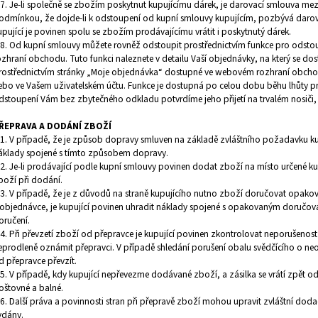
.7. Je-li společně se zbožím poskytnut kupujícímu dárek, je darovací smlouva me
odmínkou, že dojde-li k odstoupení od kupní smlouvy kupujícím, pozbývá darov
upující je povinen spolu se zbožím prodávajícímu vrátit i poskytnutý dárek.
.8. Od kupní smlouvy můžete rovněž odstoupit prostřednictvím funkce pro ods
ozhraní obchodu. Tuto funkci naleznete v detailu Vaší objednávky, na který se do
rostřednictvím stránky „Moje objednávka“ dostupné ve webovém rozhraní obchod
ebo ve Vašem uživatelském účtu. Funkce je dostupná po celou dobu běhu lhůty pr
dstoupení Vám bez zbytečného odkladu potvrdíme jeho přijetí na trvalém nosiči,
ŘEPRAVA A DODÁNÍ ZBOŽÍ
.1. V případě, že je způsob dopravy smluven na základě zvláštního požadavku kup
áklady spojené s tímto způsobem dopravy.
.2. Je-li prodávající podle kupní smlouvy povinen dodat zboží na místo určené ku
boží při dodání.
.3. V případě, že je z důvodů na straně kupujícího nutno zboží doručovat opa
 objednávce, je kupující povinen uhradit náklady spojené s opakovaným doručov
oručení.
.4. Při převzetí zboží od přepravce je kupující povinen zkontrolovat neporušenos
eprodleně oznámit přepravci. V případě shledání porušení obalu svědčícího o neo
d přepravce převzít.
.5. V případě, kdy kupující nepřevezme dodávané zboží, a zásilka se vrátí zpět ode
oštovné a balné.
.6. Další práva a povinnosti stran při přepravě zboží mohou upravit zvláštní dod
ydány.