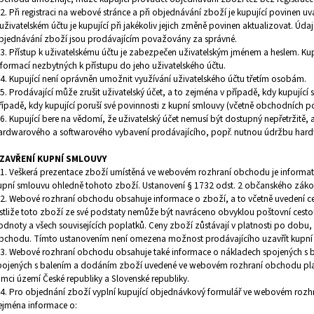
.2. Při registraci na webové stránce a při objednávání zboží je kupující povinen 
 uživatelském účtu je kupující při jakékoliv jejich změně povinen aktualizovat. Úda
bjednávání zboží jsou prodávajícím považovány za správné.
.3. Přístup k uživatelskému účtu je zabezpečen uživatelským jménem a heslem. Ku
nformací nezbytných k přístupu do jeho uživatelského účtu.
.4. Kupující není oprávněn umožnit využívání uživatelského účtu třetím osobám.
.5. Prodávající může zrušit uživatelský účet, a to zejména v případě, kdy kupující s
řípadě, kdy kupující poruší své povinnosti z kupní smlouvy (včetně obchodních 
.6. Kupující bere na vědomí, že uživatelský účet nemusí být dostupný nepřetržitě
ardwarového a softwarového vybavení prodávajícího, popř. nutnou údržbu hard
ZAVŘENÍ KUPNÍ SMLOUVY
.1. Veškerá prezentace zboží umístěná ve webovém rozhraní obchodu je informativ
upní smlouvu ohledně tohoto zboží. Ustanovení § 1732 odst. 2 občanského zákon
.2. Webové rozhraní obchodu obsahuje informace o zboží, a to včetně uvedení ce
estliže toto zboží ze své podstaty nemůže být navráceno obvyklou poštovní cest
odnoty a všech souvisejících poplatků. Ceny zboží zůstávají v platnosti po dob
bchodu. Tímto ustanovením není omezena možnost prodávajícího uzavřít kupní 
.3. Webové rozhraní obchodu obsahuje také informace o nákladech spojených s 
pojených s balením a dodáním zboží uvedené ve webovém rozhraní obchodu plat
ámci území České republiky a Slovenské republiky.
.4. Pro objednání zboží vyplní kupující objednávkový formulář ve webovém roz
ejména informace o: