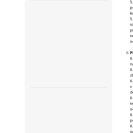
5
p
k
5
r
p
n
o
P
6
n
6
z
6
v
d
6
n
o
6
p
6
v