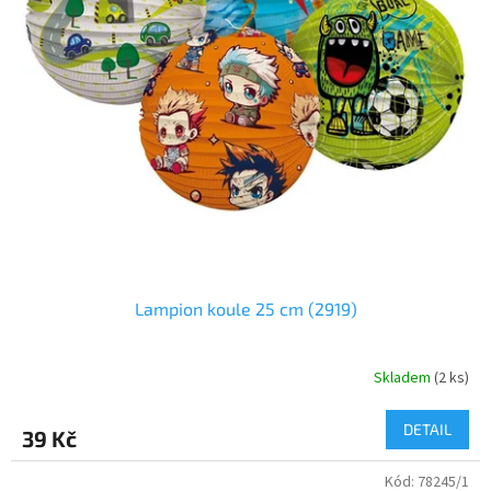
o
d
u
k
t
ů
Lampion koule 25 cm (2919)
Skladem
(
2 ks
)
DETAIL
39 Kč
Kód:
78245/1