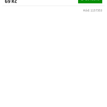
69 Kč
Kód:
1157353