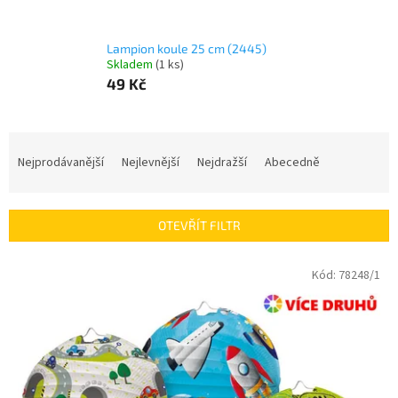
Lampion koule 25 cm (2445)
Skladem
(
1 ks
)
49 Kč
Ř
a
Nejprodávanější
Nejlevnější
Nejdražší
Abecedně
z
e
n
OTEVŘÍT FILTR
í
p
V
Kód:
78248/1
r
ý
o
p
d
i
u
s
k
p
t
r
ů