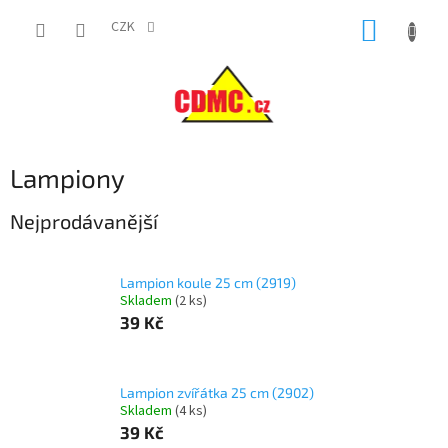
Přejít
NÁKUP
na
CZK
obsah
KOŠÍK
Lampiony
Nejprodávanější
Lampion koule 25 cm (2919)
Skladem
(
2 ks
)
39 Kč
Lampion zvířátka 25 cm (2902)
Skladem
(
4 ks
)
39 Kč