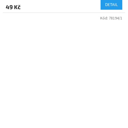
DETAIL
49 Kč
Kód:
78194/1