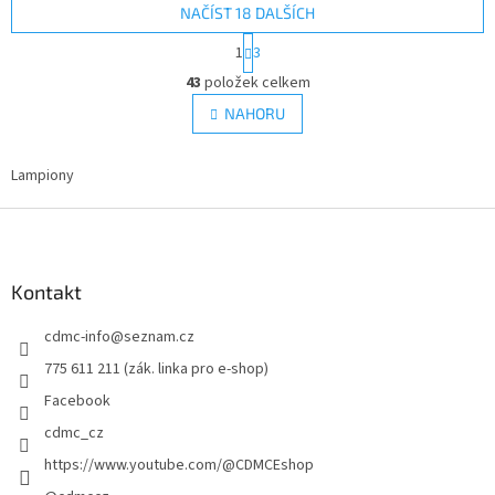
NAČÍST 18 DALŠÍCH
S
1
3
t
O
r
43
položek celkem
v
á
l
NAHORU
n
á
k
d
o
v
Lampiony
a
á
c
n
Z
í
í
p
á
r
p
v
a
Kontakt
k
t
y
cdmc-info
@
seznam.cz
í
v
ý
775 611 211 (zák. linka pro e-shop)
p
Facebook
i
s
cdmc_cz
u
https://www.youtube.com/@CDMCEshop