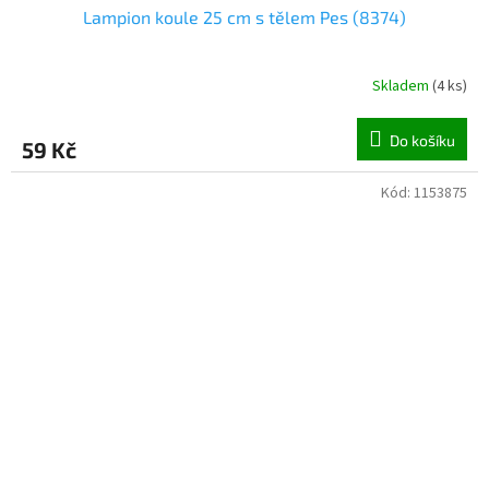
Lampion koule 25 cm s tělem Pes (8374)
Skladem
(
4 ks
)
Do košíku
59 Kč
Kód:
1153875