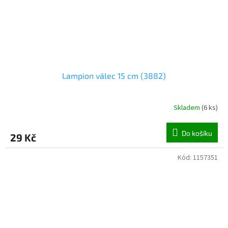
Lampion válec 15 cm (3882)
Skladem
(
6 ks
)
Do košíku
29 Kč
Kód:
1157351