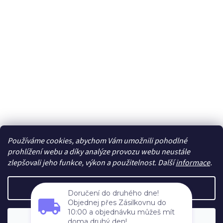
Používáme cookies, abychom Vám umožnili pohodlné
Sledovat na Instagramu
prohlížení webu a díky analýze provozu webu neustále
zlepšovali jeho funkce, výkon a použitelnost. Další
informace
.
Vytvořil Shoptet
Nastavení
Doručení do druhého dne!
Objednej přes Zásilkovnu do
Copyright 2026
cdmc.cz
. Všechna práva vyhrazena.
Upravit
10:00 a objednávku můžeš mít
Souhlasím
nastavení cookies
doma druhý den!