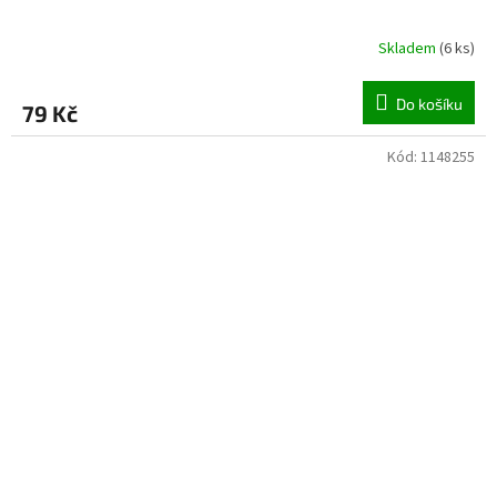
Skladem
(
6 ks
)
Do košíku
79 Kč
Kód:
1148255