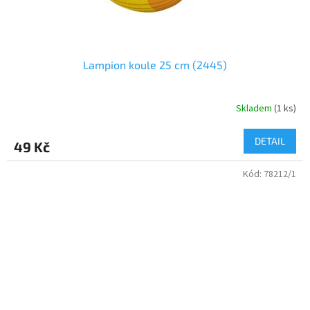
Lampion koule 25 cm (2445)
Skladem
(
1 ks
)
DETAIL
49 Kč
Kód:
78212/1