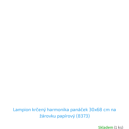
Lampion krčený harmonika panáček 30x68 cm na
žárovku papírový (8373)
Skladem
(
1 ks
)