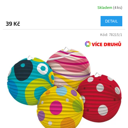
Skladem
(
4 ks
)
DETAIL
39 Kč
Kód:
78215/1