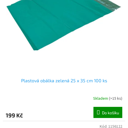
o
d
u
k
t
ů
Plastová obálka zelená 25 x 35 cm 100 ks
Skladem
(
>15 ks
)
Do košíku
199 Kč
Kód:
1156122