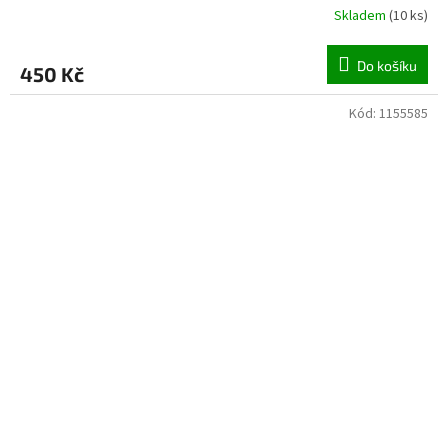
Skladem
(
10 ks
)
Do košíku
450 Kč
Kód:
1155585