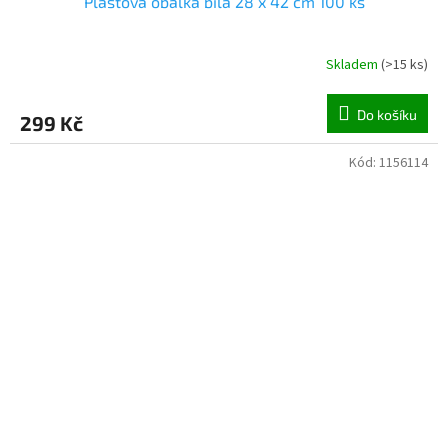
Plastová obálka bílá 28 x 42 cm 100 ks
Skladem
(
>15 ks
)
Do košíku
299 Kč
Kód:
1156114