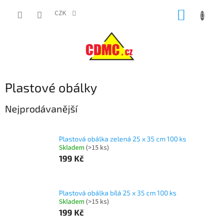
Přejít
NÁKUP
na
CZK
obsah
KOŠÍK
Plastové obálky
Nejprodávanější
Plastová obálka zelená 25 x 35 cm 100 ks
Skladem
(
>15 ks
)
199 Kč
Plastová obálka bílá 25 x 35 cm 100 ks
Skladem
(
>15 ks
)
199 Kč