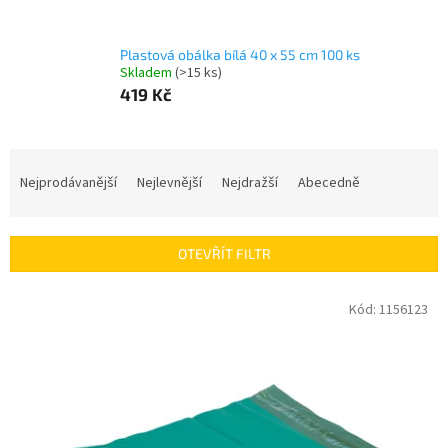
Plastová obálka bílá 40 x 55 cm 100 ks
Skladem
(
>15 ks
)
419 Kč
Ř
a
Nejprodávanější
Nejlevnější
Nejdražší
Abecedně
z
e
n
OTEVŘÍT FILTR
í
p
V
Kód:
1156123
r
ý
o
p
d
i
u
s
k
p
t
r
ů