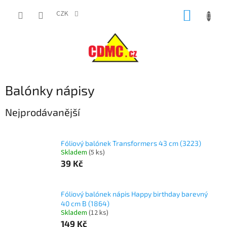
Přejít
NÁKUP
na
CZK
obsah
KOŠÍK
Balónky nápisy
Nejprodávanější
Fóliový balónek Transformers 43 cm (3223)
Skladem
(
5 ks
)
39 Kč
Fóliový balónek nápis Happy birthday barevný
40 cm B (1864)
Skladem
(
12 ks
)
149 Kč