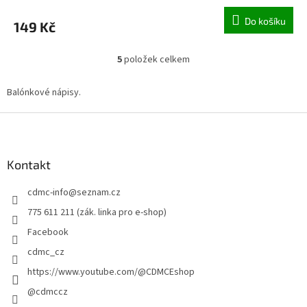
Do košíku
149 Kč
5
položek celkem
O
v
l
Balónkové nápisy.
á
d
Z
a
á
c
p
í
a
Kontakt
p
t
r
cdmc-info
@
seznam.cz
í
v
k
775 611 211 (zák. linka pro e-shop)
y
Facebook
v
ý
cdmc_cz
p
https://www.youtube.com/@CDMCEshop
i
s
@cdmccz
u