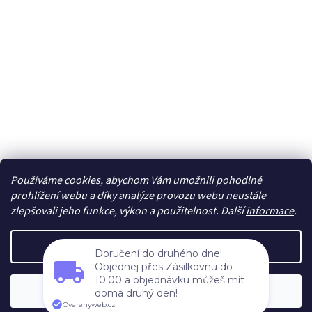
Používáme cookies, abychom Vám umožnili pohodlné
Sledovat na Instagramu
prohlížení webu a díky analýze provozu webu neustále
zlepšovali jeho funkce, výkon a použitelnost. Další
informace
.
Vytvořil Shoptet
Nastavení
Doručení do druhého dne!
Objednej přes Zásilkovnu do
Copyright 2026
cdmc.cz
. Všechna práva vyhrazena.
Upravit
10:00 a objednávku můžeš mít
Souhlasím
nastavení cookies
doma druhý den!
Overenyweb.cz