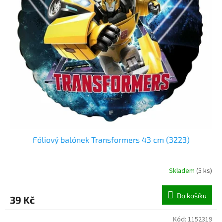
o
d
u
k
t
ů
Fóliový balónek Transformers 43 cm (3223)
Skladem
(
5 ks
)
Do košíku
39 Kč
Kód:
1152319