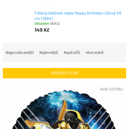
Fóliový balónek nápis Happy birthday růžový 40
cm (1864)
Skladem
(
6 ks
)
149 Kč
Ř
a
Nejprodávanější
Nejlevnější
Nejdražší
Abecedně
z
e
n
OTEVŘÍT FILTR
í
p
V
Kód:
1157011
r
ý
o
p
d
i
u
s
k
p
t
r
ů