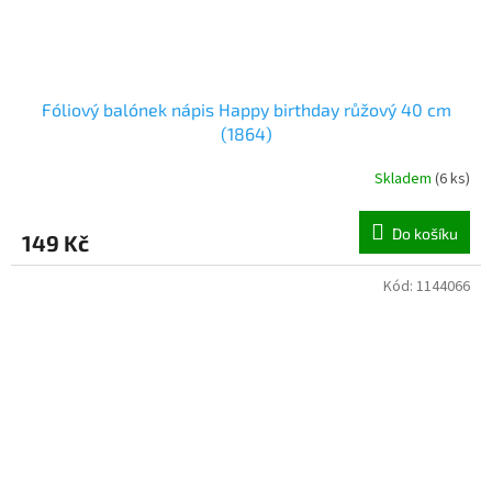
Fóliový balónek nápis Happy birthday růžový 40 cm
(1864)
Skladem
(
6 ks
)
Do košíku
149 Kč
Kód:
1144066