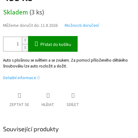
Měrná
Skladem
(
3 ks
)
cena:
Můžeme doručit do:
11.8.2026
Možnosti doručení
Přidat do košíku
Auto s plošinou se světlem a se zvukem. Za pomocí přiloženého dětského
šroubováku lze auto rozložit a složit.
Detailní informace
ZEPTAT SE
HLÍDAT
SDÍLET
Související produkty