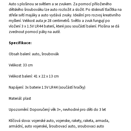
Auto s plošinou se světlem a se zvukem. Za pomocí přiloženého
dětského šroubováku lze auto rozložit a složit. Po stisknutí tlačítka na
střeše svítí majáky a auto vydává zvuky. Ideální pro rozvoj kreativního
myšlení. Velikost auta je 28 centimetrů. Světlo a zvuk fungují po
vložení 3 x 1.5V LR44 baterií, které jsou součástí balení. Plošina se dá
zvednout pomocí páky na autě.
Specifikace:
Obsah balení: auto, šroubovák
Velikost: 33 cm
Velikost balení: 41 x 22 x 13 cm
Napájení: 3x baterie 1.5V LR44 (součástí hračky)
Materiál: plast
Upozornění: Doporučený věk 3+, nevhodné pro děti do 3 let
Klíčová slova: vojenské auto, vojenske, rakety, raketa, armada,
armádní, auto vojenské, šroubovací auto, sroubovaci auto