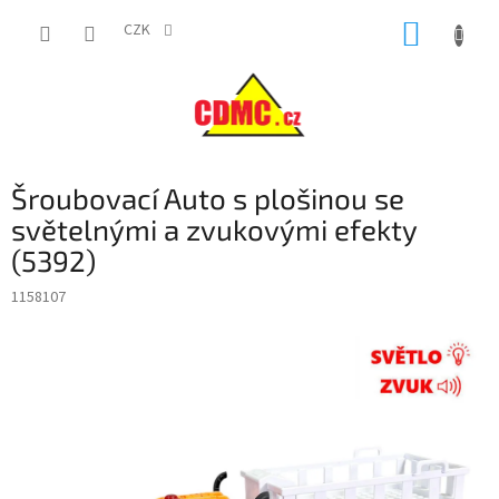
Přejít
NÁKUP
na
CZK
obsah
KOŠÍK
Šroubovací Auto s plošinou se
světelnými a zvukovými efekty
(5392)
1158107