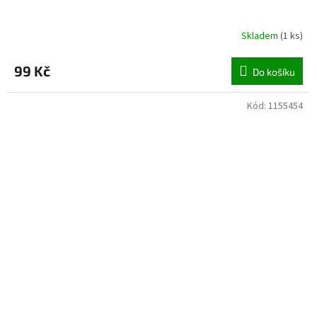
Skladem
(
1 ks
)
99 Kč
Do košíku
Kód:
1155454