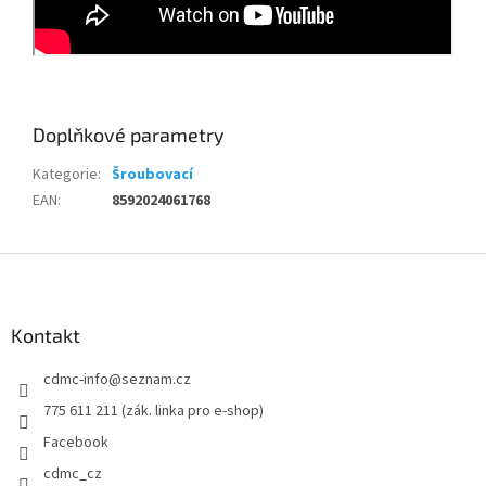
Doplňkové parametry
Kategorie
:
Šroubovací
EAN
:
8592024061768
Z
á
p
a
Kontakt
t
cdmc-info
@
seznam.cz
í
775 611 211 (zák. linka pro e-shop)
Facebook
cdmc_cz