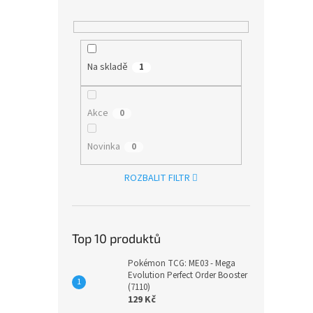
Na skladě
1
Akce
0
Novinka
0
ROZBALIT FILTR
Top 10 produktů
Pokémon TCG: ME03 - Mega
Evolution Perfect Order Booster
(7110)
129 Kč