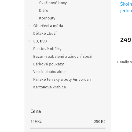
Svačinové boxy
Školn
jedno
Diáře
Kornouty
Oblečení a móda
Dětské zboží
249
CD, DVD
Plastové obálky
Bazar - rozbalené a zánovní zboží
Penály 
Dárkové poukazy
Velká Labubu akce
Pánské tenisky a boty Air Jordan
Kartonové krabice
Cena
249
Kč
250
Kč