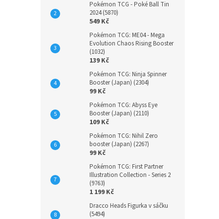
Pokémon TCG - Poké Ball Tin
2024 (5870)
549 Kč
Pokémon TCG: ME04 - Mega
Evolution Chaos Rising Booster
(1032)
139 Kč
Pokémon TCG: Ninja Spinner
Booster (Japan) (2304)
99 Kč
Pokémon TCG: Abyss Eye
Booster (Japan) (2110)
109 Kč
Pokémon TCG: Nihil Zero
booster (Japan) (2267)
99 Kč
Pokémon TCG: First Partner
Illustration Collection - Series 2
(9763)
1 199 Kč
Dracco Heads Figurka v sáčku
(5494)