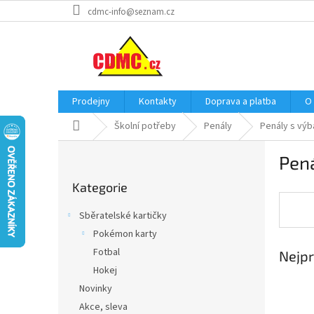
Přejít
cdmc-info@seznam.cz
na
obsah
Prodejny
Kontakty
Doprava a platba
O
Domů
Školní potřeby
Penály
Penály s vý
P
Pen
o
Přeskočit
s
Kategorie
kategorie
t
r
Sběratelské kartičky
a
Pokémon karty
n
Fotbal
Nejpr
n
í
Hokej
p
Novinky
a
Akce, sleva