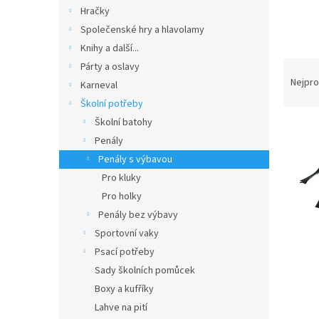
n
Hračky
e
Společenské hry a hlavolamy
l
Knihy a další...
Ř
Párty a oslavy
a
Nejpro
Karneval
z
Školní potřeby
e
Školní batohy
V
n
Penály
ý
í
p
p
Penály s výbavou
i
r
Pro kluky
s
o
Pro holky
p
d
Penály bez výbavy
r
u
Sportovní vaky
o
k
d
Psací potřeby
t
u
ů
Sady školních pomůcek
k
Boxy a kufříky
t
Lahve na pití
ů