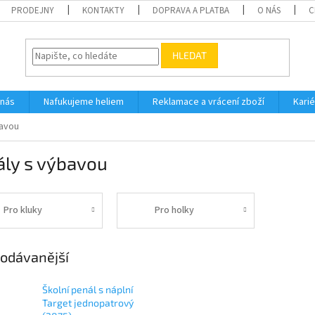
PRODEJNY
KONTAKTY
DOPRAVA A PLATBA
O NÁS
C
HLEDAT
 nás
Nafukujeme heliem
Reklamace a vrácení zboží
Karié
bavou
ály s výbavou
Pro kluky
Pro holky
odávanější
Školní penál s náplní
Target jednopatrový