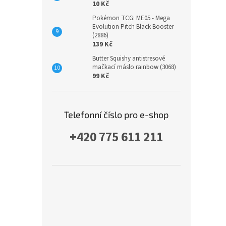
10 Kč
Pokémon TCG: ME05 - Mega
Evolution Pitch Black Booster
(2886)
139 Kč
Butter Squishy antistresové
mačkací máslo rainbow (3068)
99 Kč
Telefonní číslo pro e-shop
+420 775 611 211