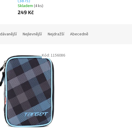
(3875)
Skladem
(
4 ks
)
249 Kč
dávanější
Nejlevnější
Nejdražší
Abecedně
Kód:
1156086