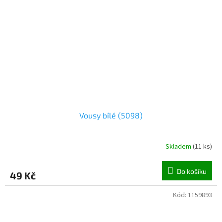
Vousy bílé (5098)
Skladem
(
11 ks
)
Do košíku
49 Kč
Kód:
1159893