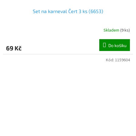
Set na karneval Čert 3 ks (6653)
Skladem
(
9 ks
)
Do košíku
69 Kč
Kód:
1159604