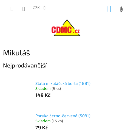
Přejít
NÁKUP
na
CZK
obsah
KOŠÍK
Mikuláš
Nejprodávanější
Zlatá mikulášská berla (1881)
Skladem
(
9 ks
)
149 Kč
Paruka černo-červená (5081)
Skladem
(
15 ks
)
79 Kč