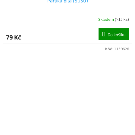
Paruka bílá (5050)
Skladem
(
>15 ks
)
Do košíku
79 Kč
Kód:
1159626