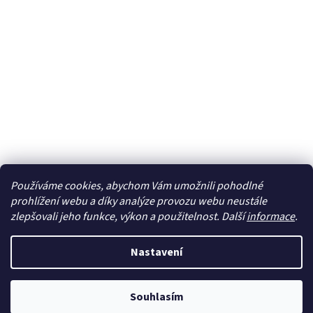
Používáme cookies, abychom Vám umožnili pohodlné
Sledovat na Instagramu
prohlížení webu a díky analýze provozu webu neustále
zlepšovali jeho funkce, výkon a použitelnost. Další
informace
.
Vytvořil Shoptet
Nastavení
Copyright 2026
cdmc.cz
. Všechna práva vyhrazena.
Upravit
Souhlasím
nastavení cookies