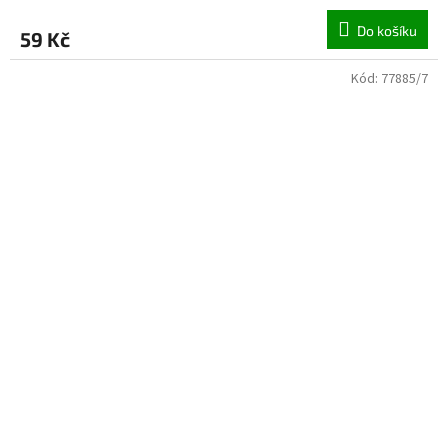
Do košíku
59 Kč
Kód:
77885/7