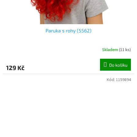
Paruka s rohy (5562)
Skladem
(
11 ks
)
Do košíku
129 Kč
Kód:
1159894