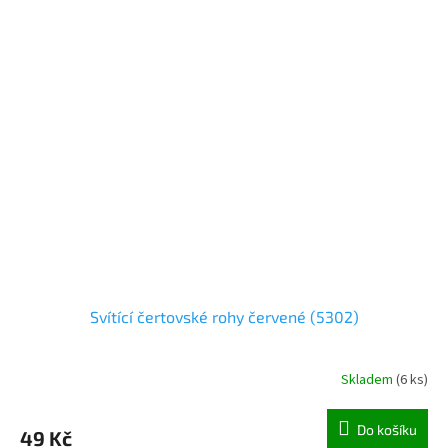
Svítící čertovské rohy červené (5302)
Skladem
(
6 ks
)
Do košíku
49 Kč