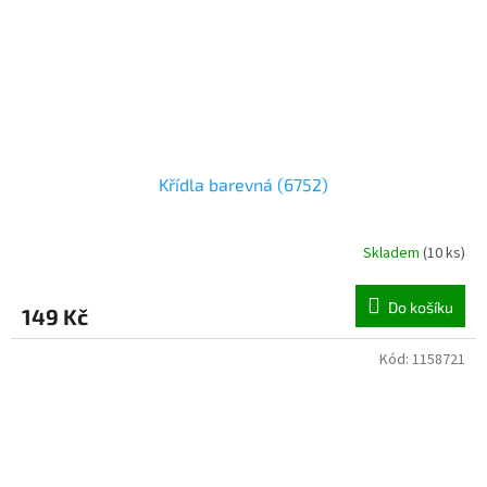
Křídla barevná (6752)
Skladem
(
10 ks
)
Do košíku
149 Kč
Kód:
1158721