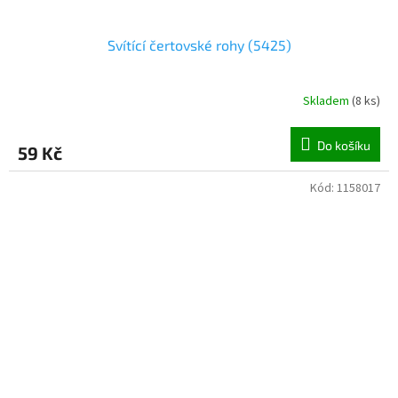
Svítící čertovské rohy (5425)
Skladem
(
8 ks
)
Do košíku
59 Kč
Kód:
1158017