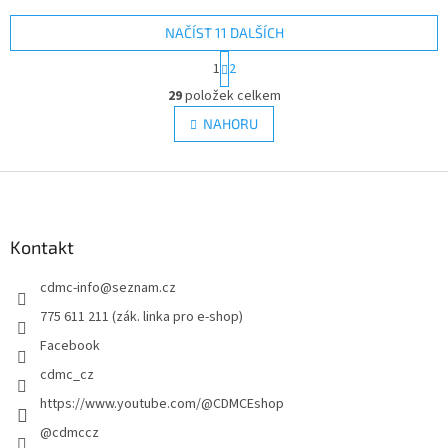
NAČÍST 11 DALŠÍCH
S
1
2
t
O
r
29
položek celkem
v
á
l
NAHORU
n
á
k
d
o
v
Z
a
á
c
á
n
í
p
í
p
a
Kontakt
r
t
v
cdmc-info
@
seznam.cz
í
k
y
775 611 211 (zák. linka pro e-shop)
v
Facebook
ý
p
cdmc_cz
i
https://www.youtube.com/@CDMCEshop
s
u
@cdmccz