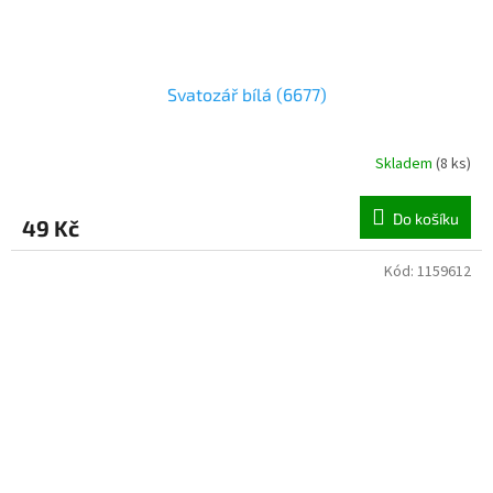
Svatozář bílá (6677)
Skladem
(
8 ks
)
Do košíku
49 Kč
Kód:
1159612