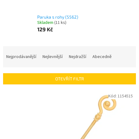
Paruka s rohy (5562)
Skladem
(
11 ks
)
129 Kč
Ř
a
Nejprodávanější
Nejlevnější
Nejdražší
Abecedně
z
e
n
OTEVŘÍT FILTR
í
p
V
Kód:
1154515
r
ý
o
p
d
i
u
s
k
p
t
r
ů