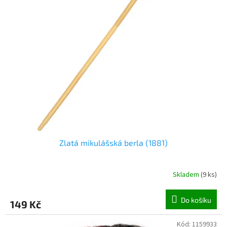
o
d
u
k
t
ů
Zlatá mikulášská berla (1881)
Skladem
(
9 ks
)
Do košíku
149 Kč
Kód:
1159933