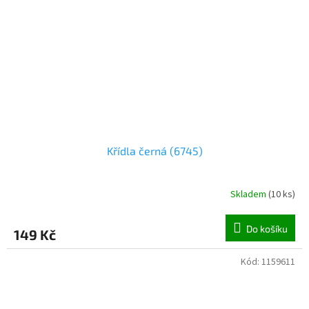
Křídla černá (6745)
Skladem
(
10 ks
)
Do košíku
149 Kč
Kód:
1159611