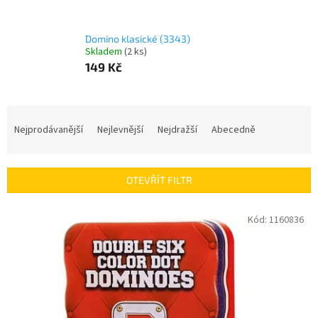
Domino klasické (3343)
Skladem
(
2 ks
)
149 Kč
Ř
a
Nejprodávanější
Nejlevnější
Nejdražší
Abecedně
z
e
n
OTEVŘÍT FILTR
í
p
V
Kód:
1160836
r
ý
o
p
d
i
u
s
k
p
t
r
ů