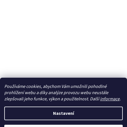
Používáme cookies, abychom Vám umožnili pohodlné
Sledovat na Instagramu
prohlížení webu a díky analýze provozu webu neustále
zlepšovali jeho funkce, výkon a použitelnost. Další
informace
.
Vytvořil Shoptet
Nastavení
Copyright 2026
cdmc.cz
. Všechna práva vyhrazena.
Upravit