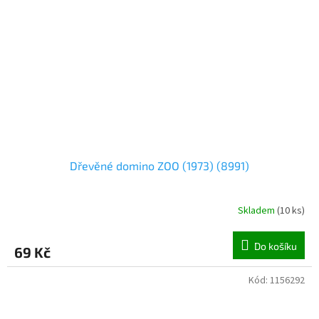
Dřevěné domino ZOO (1973) (8991)
Skladem
(
10 ks
)
Do košíku
69 Kč
Kód:
1156292