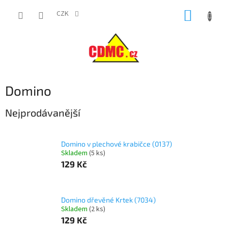
Přejít
NÁKUP
na
CZK
obsah
KOŠÍK
Domino
Nejprodávanější
Domino v plechové krabičce (0137)
Skladem
(
5 ks
)
129 Kč
Domino dřevěné Krtek (7034)
Skladem
(
2 ks
)
129 Kč