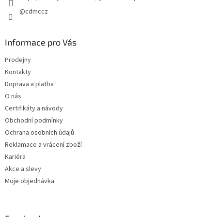
p
@cdmccz
i
s
u
Informace pro Vás
Prodejny
Kontakty
Doprava a platba
O nás
Certifikáty a návody
Obchodní podmínky
Ochrana osobních údajů
Reklamace a vrácení zboží
Kariéra
Akce a slevy
Moje objednávka