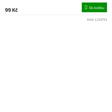
Do košíku
99 Kč
Kód:
1154753