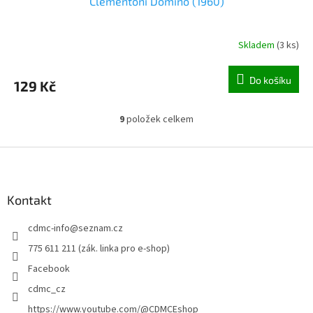
Clementoni Domino (1960)
Skladem
(
3 ks
)
Do košíku
129 Kč
9
položek celkem
O
v
l
Z
á
á
d
p
a
a
Kontakt
c
t
í
cdmc-info
@
seznam.cz
í
p
r
775 611 211 (zák. linka pro e-shop)
v
Facebook
k
y
cdmc_cz
v
https://www.youtube.com/@CDMCEshop
ý