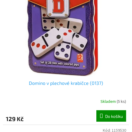
o
d
u
k
t
ů
Domino v plechové krabičce (0137)
Skladem
(
5 ks
)
Do košíku
129 Kč
Kód:
1159530