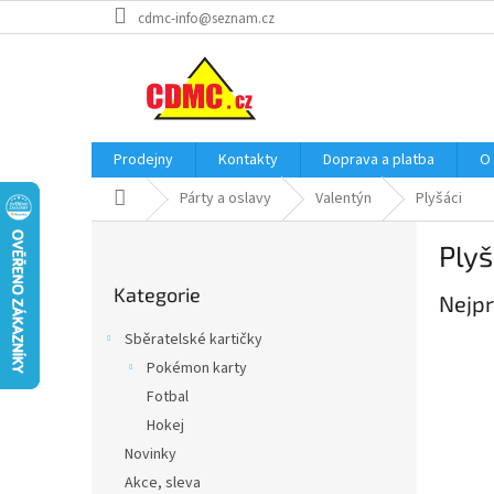
Přejít
cdmc-info@seznam.cz
na
obsah
Prodejny
Kontakty
Doprava a platba
O
Domů
Párty a oslavy
Valentýn
Plyšáci
P
Plyš
o
Přeskočit
s
Kategorie
kategorie
Nejpr
t
r
Sběratelské kartičky
a
Pokémon karty
n
Fotbal
n
í
Hokej
p
Novinky
a
Akce, sleva