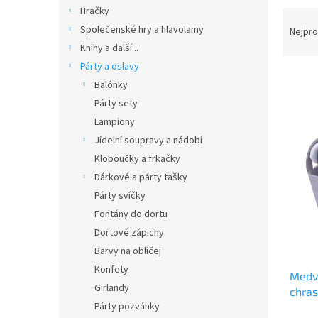
n
Hračky
Ř
e
a
Společenské hry a hlavolamy
Nejpro
l
z
Knihy a další...
e
Párty a oslavy
V
n
Balónky
ý
í
Párty sety
p
p
Lampiony
i
r
s
o
Jídelní soupravy a nádobí
p
d
Kloboučky a frkačky
r
u
Dárkové a párty tašky
o
k
Párty svíčky
d
t
Fontány do dortu
u
ů
k
Dortové zápichy
t
Barvy na obličej
ů
Konfety
Medv
Girlandy
chras
Párty pozvánky
(1278