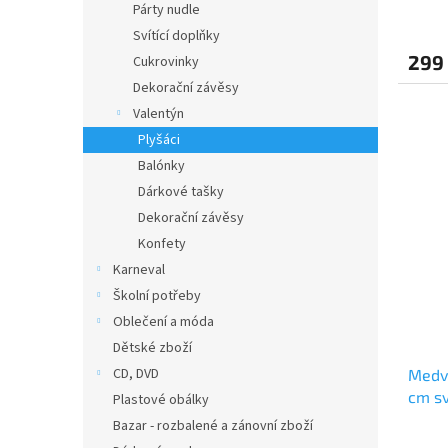
Párty nudle
Svítící doplňky
299
Cukrovinky
Dekorační závěsy
Valentýn
Plyšáci
Balónky
Dárkové tašky
Dekorační závěsy
Konfety
Karneval
Školní potřeby
Oblečení a móda
Dětské zboží
CD, DVD
Medvě
cm sv
Plastové obálky
Bazar - rozbalené a zánovní zboží