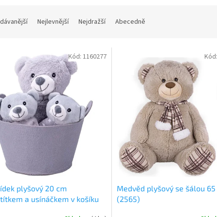
dávanější
Nejlevnější
Nejdražší
Abecedně
Kód:
1160277
Kód
ídek plyšový 20 cm
Medvěd plyšový se šálou 65
títkem a usínáčkem v košíku
(2565)
)