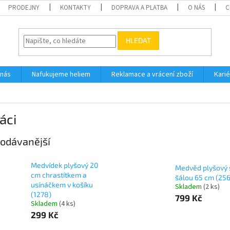
PRODEJNY
KONTAKTY
DOPRAVA A PLATBA
O NÁS
C
HLEDAT
 nás
Nafukujeme heliem
Reklamace a vrácení zboží
Karié
áci
odávanější
Medvídek plyšový 20
Medvěd plyšový 
cm chrastítkem a
šálou 65 cm (25
usínáčkem v košíku
Skladem
(
2 ks
)
(1278)
799 Kč
Skladem
(
4 ks
)
299 Kč