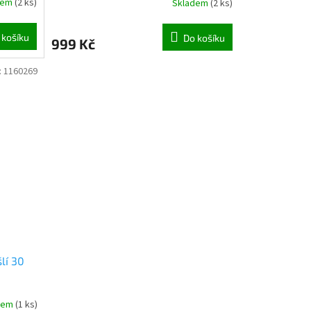
dem
(
2 ks
)
Skladem
(
2 ks
)
 košíku
Do košíku
999 Kč
:
1160269
lí 30
dem
(
1 ks
)