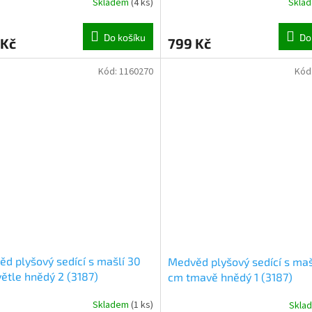
Skladem
(
4 ks
)
Skla
Do košíku
Do
 Kč
799 Kč
Kód:
1160270
Kód
d plyšový sedící s mašlí 30
Medvěd plyšový sedící s maš
ětle hnědý 2 (3187)
cm tmavě hnědý 1 (3187)
Skladem
(
1 ks
)
Skla