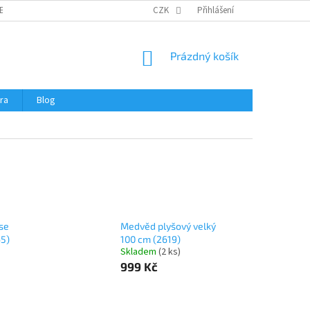
ERTIFIKÁTY A NÁVODY
OBCHODNÍ PODMÍNKY
CZK
Přihlášení
OCHRANA OSOBNÍCH 
NÁKUPNÍ
Prázdný košík
KOŠÍK
ra
Blog
se
Medvěd plyšový velký
65)
100 cm (2619)
Skladem
(
2 ks
)
999 Kč