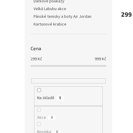
Dárkové poukazy
Velká Labubu akce
299
Pánské tenisky a boty Air Jordan
Kartonové krabice
Cena
299
Kč
999
Kč
Na skladě
5
Akce
0
Novinka
0