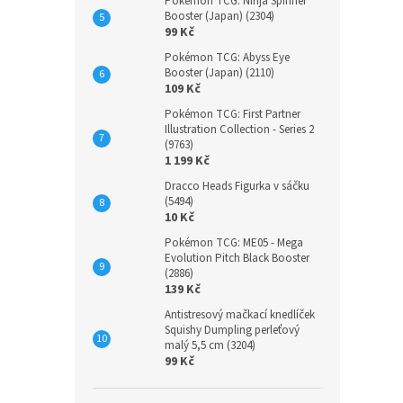
Pokémon TCG: Ninja Spinner
Booster (Japan) (2304)
99 Kč
Pokémon TCG: Abyss Eye
Booster (Japan) (2110)
109 Kč
Pokémon TCG: First Partner
Illustration Collection - Series 2
(9763)
1 199 Kč
Dracco Heads Figurka v sáčku
(5494)
10 Kč
Pokémon TCG: ME05 - Mega
Evolution Pitch Black Booster
(2886)
139 Kč
Antistresový mačkací knedlíček
Squishy Dumpling perleťový
malý 5,5 cm (3204)
99 Kč