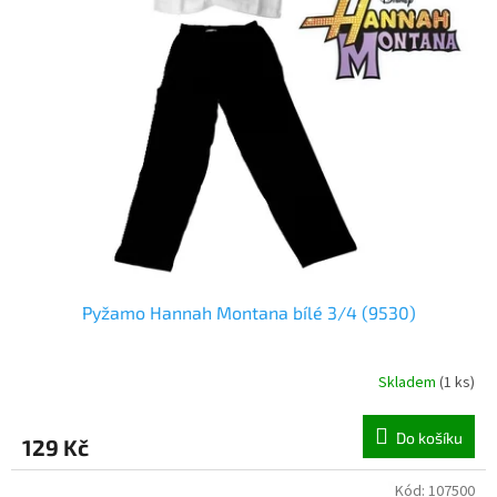
o
d
u
k
t
ů
Pyžamo Hannah Montana bílé 3/4 (9530)
Skladem
(
1 ks
)
Do košíku
129 Kč
Kód:
107500