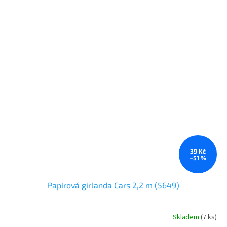
39 Kč
–51 %
Papírová girlanda Cars 2,2 m (5649)
Skladem
(
7 ks
)