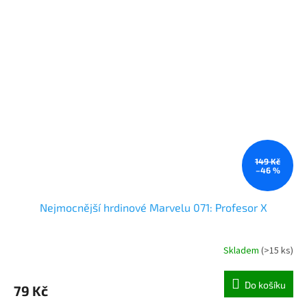
149 Kč
–46 %
Nejmocnější hrdinové Marvelu 071: Profesor X
Skladem
(
>15 ks
)
Do košíku
79 Kč