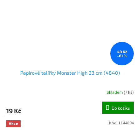
49 Kč
–61 %
Papírové talířky Monster High 23 cm (4840)
Skladem
(
7 ks
)
Do košíku
19 Kč
Kód:
1144894
Akce