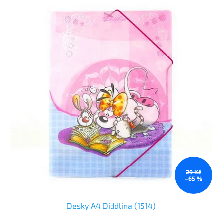
29 Kč
–65 %
Desky A4 Diddlina (1514)