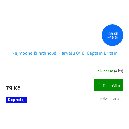
149 Kč
–46 %
Nejmocnější hrdinové Marvelu 046: Captain Britain
Skladem
(
4 ks
)
Do košíku
79 Kč
Kód:
1146310
Doprodej