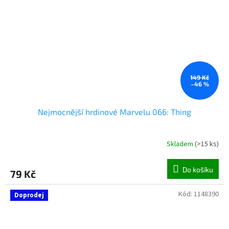
149 Kč
–46 %
Nejmocnější hrdinové Marvelu 066: Thing
Skladem
(
>15 ks
)
Do košíku
79 Kč
Kód:
1148390
Doprodej