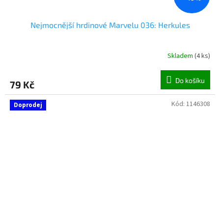
Nejmocnější hrdinové Marvelu 036: Herkules
Skladem
(
4 ks
)
Do košíku
79 Kč
Kód:
1146308
Doprodej