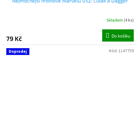
Nejmocnější hrdinové Marvelu 052: Cloak a Dagger
Skladem
(
4 ks
)
Do košíku
79 Kč
Kód:
1147759
Doprodej