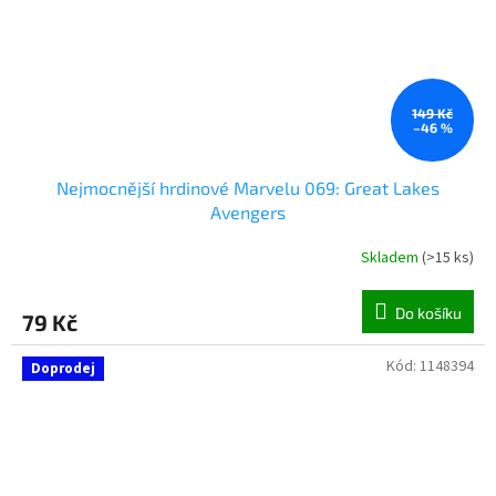
149 Kč
–46 %
Nejmocnější hrdinové Marvelu 069: Great Lakes
Avengers
Skladem
(
>15 ks
)
Do košíku
79 Kč
Kód:
1148394
Doprodej