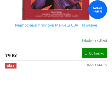
149 Kč
–46 %
Nejmocnější hrdinové Marvelu 004: Hawkeye
Skladem
(
>15 ks
)
Do košíku
79 Kč
Kód:
1144865
Akce