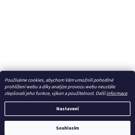
Používáme cookies, abychom Vám umožnili pohodlné
Sledovat na Instagramu
prohlížení webu a díky analýze provozu webu neustále
zlepšovali jeho funkce, výkon a použitelnost. Další
informace
.
Vytvořil Shoptet
Nastavení
Copyright 2026
cdmc.cz
. Všechna práva vyhrazena.
Upravit
Souhlasím
nastavení cookies