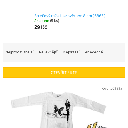
Strečový míček se světlem 8 cm (6863)
Skladem
(
5 ks
)
29 Kč
Ř
a
Nejprodávanější
Nejlevnější
Nejdražší
Abecedně
z
e
n
OTEVŘÍT FILTR
í
p
V
Kód:
103935
r
ý
o
p
d
i
u
s
k
p
t
r
ů