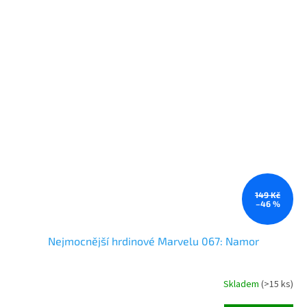
149 Kč
–46 %
Nejmocnější hrdinové Marvelu 067: Namor
Skladem
(
>15 ks
)