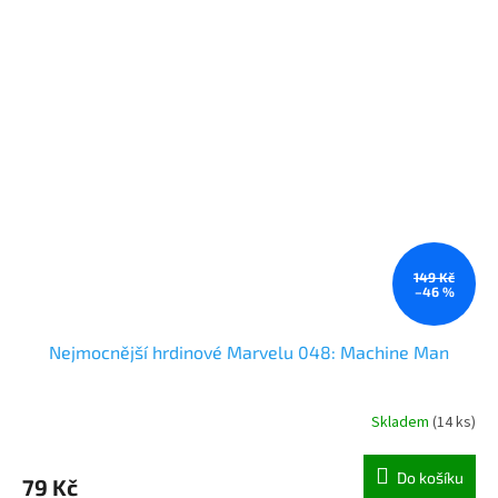
149 Kč
–46 %
Nejmocnější hrdinové Marvelu 048: Machine Man
Skladem
(
14 ks
)
Do košíku
79 Kč