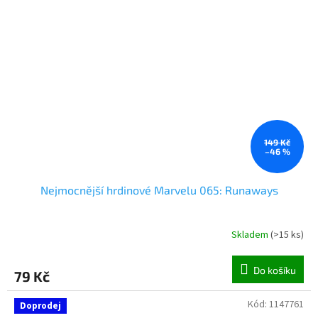
149 Kč
–46 %
Nejmocnější hrdinové Marvelu 065: Runaways
Skladem
(
>15 ks
)
Do košíku
79 Kč
Kód:
1147761
Doprodej