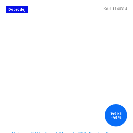
Kód:
1146314
Doprodej
149 Kč
–46 %