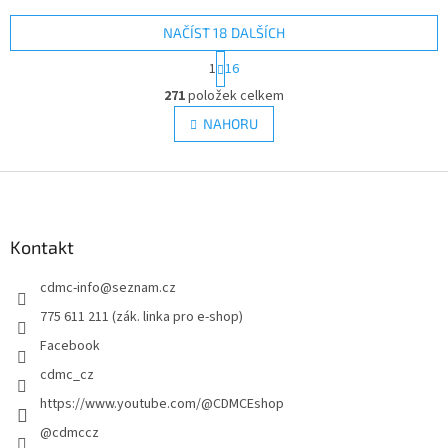
NAČÍST 18 DALŠÍCH
S
1
16
t
O
r
271
položek celkem
v
á
l
NAHORU
n
á
k
d
o
v
Z
a
á
c
á
n
í
p
í
p
a
Kontakt
r
t
v
cdmc-info
@
seznam.cz
í
k
y
775 611 211 (zák. linka pro e-shop)
v
Facebook
ý
p
cdmc_cz
i
https://www.youtube.com/@CDMCEshop
s
u
@cdmccz