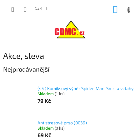
Přejít
NÁKUP
na
CZK
obsah
KOŠÍK
Akce, sleva
Nejprodávanější
(44) Komiksový výběr Spider-Man: Smrt a vztahy
Skladem
(
1 ks
)
79 Kč
Antistresové prso (0039)
Skladem
(
3 ks
)
69 Kč