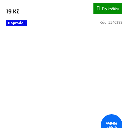
Do košíku
19 Kč
Kód:
1146299
Doprodej
149 Kč
–46 %