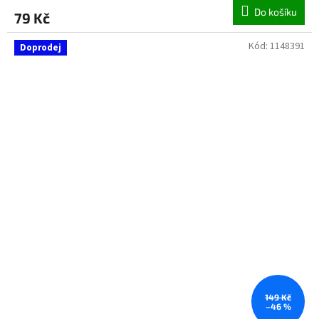
Do košíku
79 Kč
Kód:
1148391
Doprodej
149 Kč
–46 %