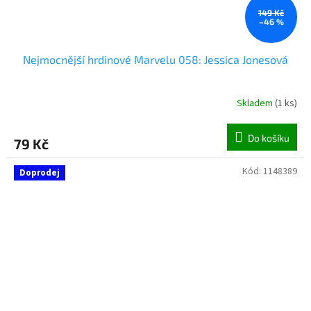
149 Kč
–46 %
Nejmocnější hrdinové Marvelu 058: Jessica Jonesová
Skladem
(
1 ks
)
Do košíku
79 Kč
Kód:
1148389
Doprodej