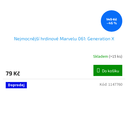
149 Kč
–46 %
Nejmocnější hrdinové Marvelu 061: Generation X
Skladem
(
>15 ks
)
Do košíku
79 Kč
Kód:
1147760
Doprodej