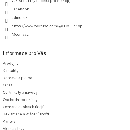
775 611 211 (zák. linka pro e-shop)
y
Facebook
v
ý
cdmc_cz
p
https://www.youtube.com/@CDMCEshop
i
s
@cdmccz
u
Informace pro Vás
Prodejny
Kontakty
Doprava a platba
O nás
Certifikáty a návody
Obchodní podmínky
Ochrana osobních údajů
Reklamace a vrácení zboží
Kariéra
Akce a slevy