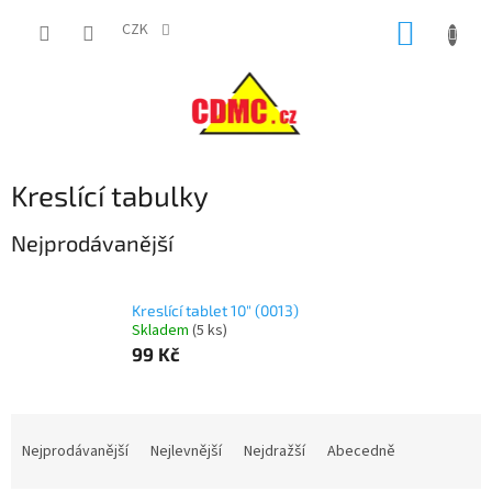
Přejít
NÁKUP
na
CZK
obsah
KOŠÍK
Kreslící tabulky
Nejprodávanější
Kreslící tablet 10" (0013)
Skladem
(
5 ks
)
99 Kč
Ř
a
Nejprodávanější
Nejlevnější
Nejdražší
Abecedně
z