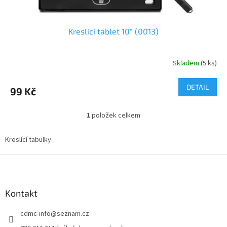
Kreslící tablet 10" (0013)
Skladem
(
5 ks
)
DETAIL
99 Kč
1
položek celkem
O
v
l
Kreslící tabulky
á
d
Z
a
á
c
p
í
a
Kontakt
p
t
r
cdmc-info
@
seznam.cz
í
v
k