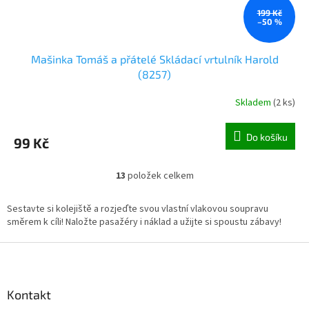
199 Kč
–50 %
Mašinka Tomáš a přátelé Skládací vrtulník Harold
(8257)
Skladem
(
2 ks
)
Do košíku
99 Kč
13
položek celkem
O
v
l
Sestavte si kolejiště a rozjeďte svou vlastní vlakovou soupravu
á
směrem k cíli! Naložte pasažéry i náklad a užijte si spoustu zábavy!
d
a
Z
c
á
í
p
p
a
Kontakt
r