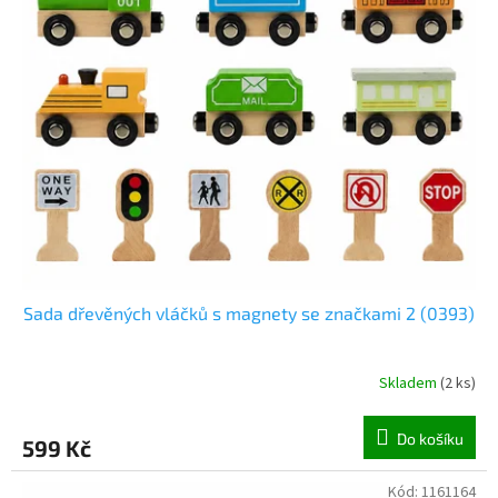
o
d
u
k
t
ů
Sada dřevěných vláčků s magnety se značkami 2 (0393)
Skladem
(
2 ks
)
Do košíku
599 Kč
Kód:
1161164