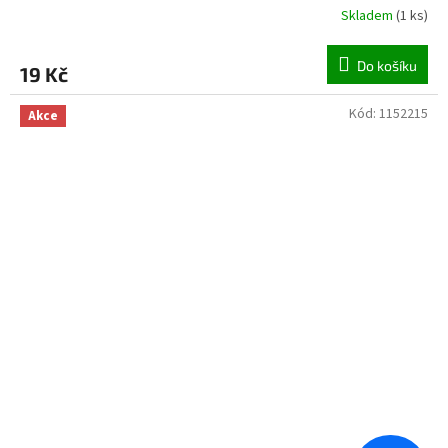
Skladem
(
1 ks
)
Do košíku
19 Kč
Kód:
1152215
Akce