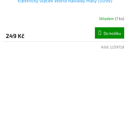
Elektrický vláček World Railway malý (0099)
Skladem
(
7 ks
)
Do košíku
249 Kč
Kód:
1159718