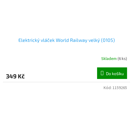
Elektrický vláček World Railway velký (0105)
Skladem
(
6 ks
)
Do košíku
349 Kč
Kód:
1159265