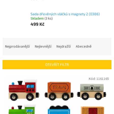
Sada dřevěných vláčků s magnety 2 (0386)
Skladem
(
3 ks
)
499 Kč
Ř
a
Nejprodávanější
Nejlevnější
Nejdražší
Abecedně
z
e
n
OTEVŘÍT FILTR
í
p
V
Kód:
1161165
r
ý
o
p
d
i
u
s
k
p
t
r
ů