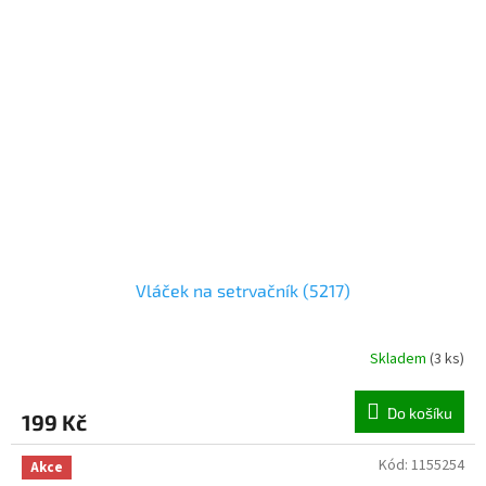
Vláček na setrvačník (5217)
Skladem
(
3 ks
)
Do košíku
199 Kč
Kód:
1155254
Akce