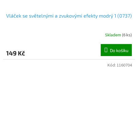
Vláček se světelnými a zvukovými efekty modrý 1 (0737)
Skladem
(
6 ks
)
Do košíku
149 Kč
Kód:
1160704