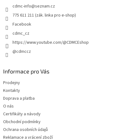
t
v
cdmc-info
@
seznam.cz
í
k
y
775 611 211 (zák. linka pro e-shop)
v
Facebook
ý
p
cdmc_cz
i
https://www.youtube.com/@CDMCEshop
s
u
@cdmccz
Informace pro Vás
Prodejny
Kontakty
Doprava a platba
O nás
Certifikáty a návody
Obchodní podmínky
Ochrana osobních údajů
Reklamace a vrácení zboží