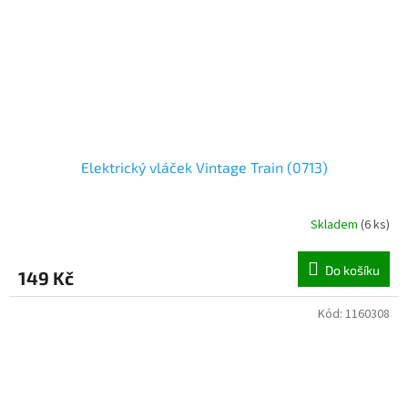
Elektrický vláček Vintage Train (0713)
Skladem
(
6 ks
)
Do košíku
149 Kč
Kód:
1160308