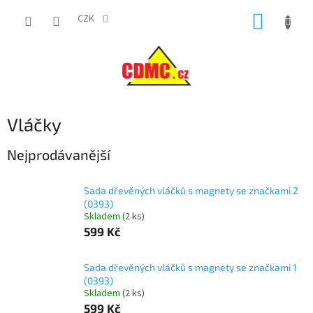
Přejít
NÁKUP
na
CZK
obsah
KOŠÍK
Vláčky
Nejprodávanější
Sada dřevěných vláčků s magnety se značkami 2
(0393)
Skladem
(
2 ks
)
599 Kč
Sada dřevěných vláčků s magnety se značkami 1
(0393)
Skladem
(
2 ks
)
599 Kč