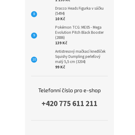
1 199 Kč
Dracco Heads Figurka v sáčku
(5494)
10 Kč
Pokémon TCG: ME05 - Mega
Evolution Pitch Black Booster
(2886)
139 Kč
Antistresový mačkací knedlíček
Squishy Dumpling perleťový
malý 5,5 cm (3204)
99 Kč
Telefonní číslo pro e-shop
+420 775 611 211