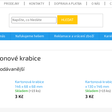
PRODEJNY
KONTAKTY
DOPRAVA A PLATBA
O NÁS
C
HLEDAT
 nás
Nafukujeme heliem
Reklamace a vrácení zboží
Karié
tonové krabice
odávanější
Kartonová krabice
Kartonová krabi
146 x 68 x 68 mm
x 130 x 146 mm
Skladem
(
>15 ks
)
Skladem
(
>15 ks
)
3 Kč
3 Kč