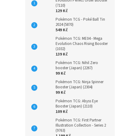
Evolution Perfect Order Booster
(7110)
129 Kč
Pokémon TCG - Poké Ball Tin
2024 (5870)
549 Kč
Pokémon TCG: ME04 - Mega
Evolution Chaos Rising Booster
(1032)
139 Kč
Pokémon TCG: Nihil Zero
booster (Japan) (2267)
99 Kč
Pokémon TCG: Ninja Spinner
Booster (Japan) (2304)
99 Kč
Pokémon TCG: Abyss Eye
Booster (Japan) (2110)
109 Kč
Pokémon TCG: First Partner
Illustration Collection - Series 2
(9763)