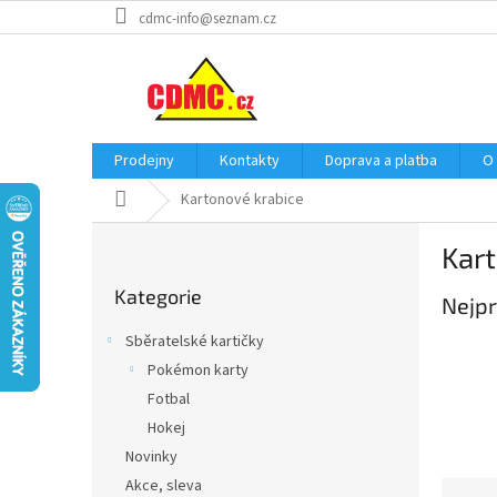
Přejít
cdmc-info@seznam.cz
na
obsah
Prodejny
Kontakty
Doprava a platba
O
Domů
Kartonové krabice
P
Kar
o
Přeskočit
s
Kategorie
kategorie
Nejpr
t
r
Sběratelské kartičky
a
Pokémon karty
n
Fotbal
n
í
Hokej
p
Novinky
a
Akce, sleva
Ř