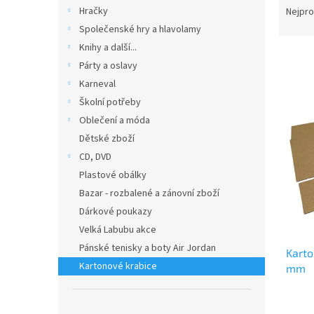
n
a
Hračky
Nejpro
e
z
Společenské hry a hlavolamy
l
e
Knihy a další...
V
n
Párty a oslavy
ý
í
Karneval
p
p
i
r
Školní potřeby
s
o
Oblečení a móda
p
d
Dětské zboží
r
u
CD, DVD
o
k
Plastové obálky
d
t
Bazar - rozbalené a zánovní zboží
u
ů
k
Dárkové poukazy
t
Velká Labubu akce
ů
Pánské tenisky a boty Air Jordan
Karto
Kartonové krabice
mm