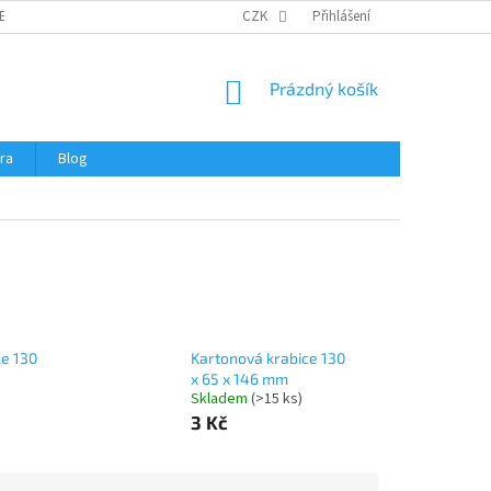
ERTIFIKÁTY A NÁVODY
OBCHODNÍ PODMÍNKY
CZK
Přihlášení
OCHRANA OSOBNÍCH 
NÁKUPNÍ
Prázdný košík
KOŠÍK
ra
Blog
ce 130
Kartonová krabice 130
x 65 x 146 mm
Skladem
(
>15 ks
)
3 Kč