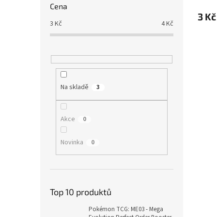
Cena
3 Kč
3
Kč
4
Kč
Na skladě
3
Akce
0
Novinka
0
Top 10 produktů
Pokémon TCG: ME03 - Mega