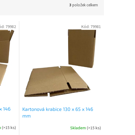
3
položek celkem
ód:
79982
Kód:
79981
x 146
Kartonová krabice 130 x 65 x 146
mm
m
(
>15 ks
)
Skladem
(
>15 ks
)