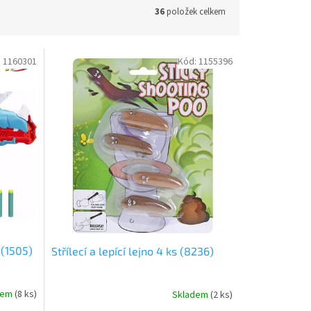
36
položek celkem
:
1160301
Kód:
1155396
 (1505)
Střílecí a lepící lejno 4 ks (8236)
dem
(
8 ks
)
Skladem
(
2 ks
)