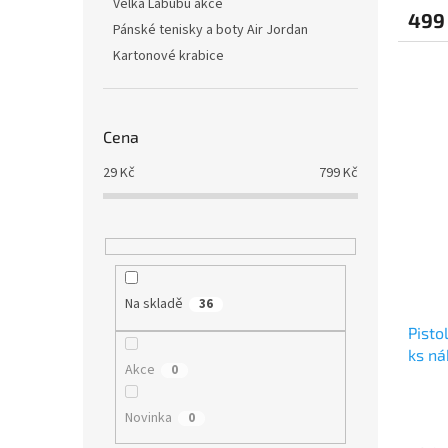
Velká Labubu akce
499
Pánské tenisky a boty Air Jordan
Kartonové krabice
Cena
29
Kč
799
Kč
Na skladě
36
Pisto
ks ná
Akce
0
Novinka
0