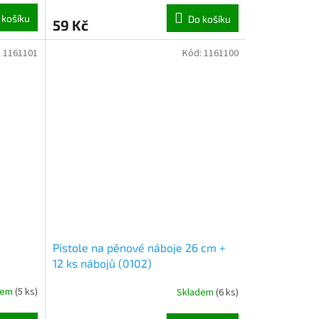
 košíku
Do košíku
59 Kč
:
1161101
Kód:
1161100
Pistole na pěnové náboje 26 cm +
12 ks nábojů (0102)
dem
(
5 ks
)
Skladem
(
6 ks
)