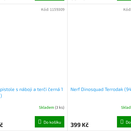
Kód:
1159309
Kód
pistole s náboji a terči černá 1
Nerf Dinosquad Terrodak (9
)
Skladem
(
3 ks
)
Skla
Do košíku
Do
č
399 Kč