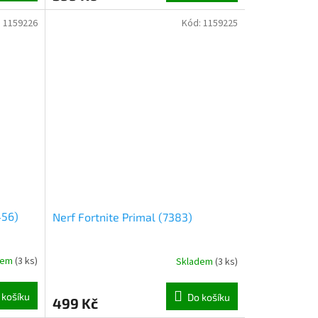
:
1159226
Kód:
1159225
456)
Nerf Fortnite Primal (7383)
dem
(
3 ks
)
Skladem
(
3 ks
)
 košíku
Do košíku
499 Kč