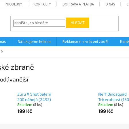
PRODEJNY
KONTAKTY
DOPRAVA A PLATBA
O NÁS
C
HLEDAT
 nás
Nafukujeme heliem
Reklamace a vrácení zboží
Karié
ně
ské zbraně
odávanější
Zuru X Shot balení
Nerf Dinosquad
200 nábojů (2492)
Tricerablast (15
Skladem
(
5 ks
)
Skladem
(
8 ks
)
199 Kč
199 Kč