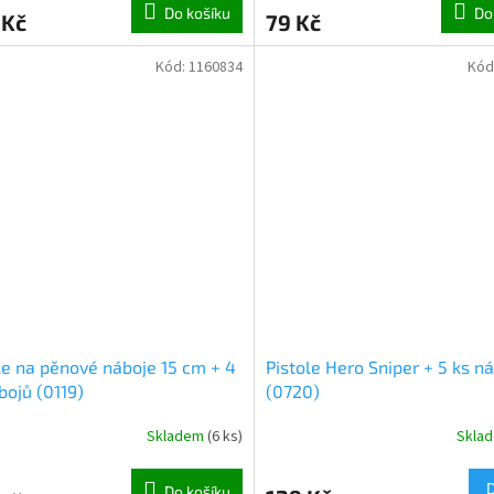
Do košíku
Do
 Kč
79 Kč
Kód:
1160834
Kód
le na pěnové náboje 15 cm + 4
Pistole Hero Sniper + 5 ks n
bojů (0119)
(0720)
Skladem
(
6 ks
)
Skla
Do košíku