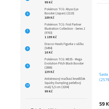
99 Kč
Pokémon TCG: Abyss Eye
Booster (Japan) (2110)
109 Kč
Pokémon TCG: First Partner
Illustration Collection - Series 2
(9763)
1 199 Kč
Dracco Heads Figurka v sáčku
(5494)
10 Kč
Pokémon TCG: ME05 - Mega
Evolution Pitch Black Booster
(2886)
139 Kč
Sada 
Antistresový mačkací knedlíček
(2579
Squishy Dumpling perleťový
malý 5,5 cm (3204)
99 Kč
59 K