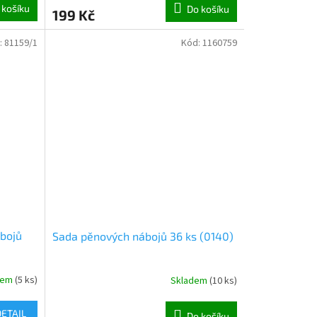
 košíku
Do košíku
199 Kč
:
81159/1
Kód:
1160759
ábojů
Sada pěnových nábojů 36 ks (0140)
dem
(
5 ks
)
Skladem
(
10 ks
)
DETAIL
Do košíku