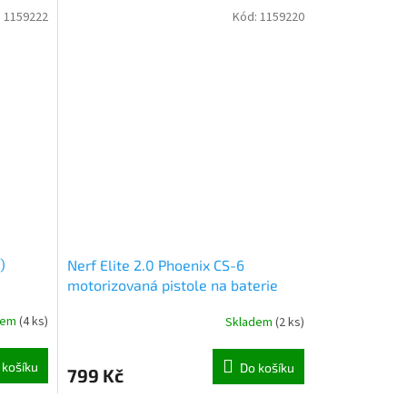
:
1159222
Kód:
1159220
)
Nerf Elite 2.0 Phoenix CS-6
motorizovaná pistole na baterie
(7959)
dem
(
4 ks
)
Skladem
(
2 ks
)
 košíku
Do košíku
799 Kč