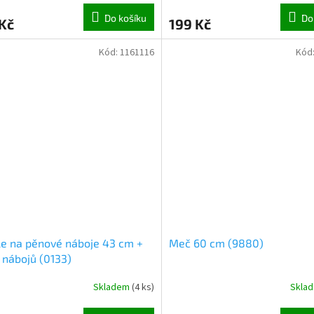
Do košíku
Do
Kč
199 Kč
Kód:
1161116
Kód
le na pěnové náboje 43 cm +
Meč 60 cm (9880)
 nábojů (0133)
Skladem
(
4 ks
)
Skla