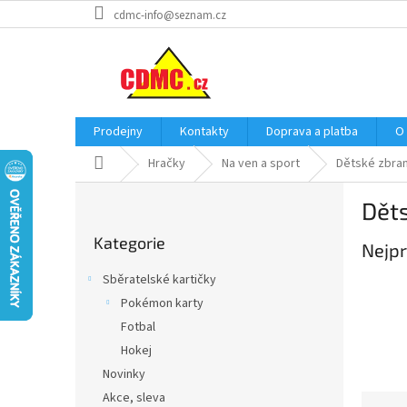
Přejít
cdmc-info@seznam.cz
na
obsah
Prodejny
Kontakty
Doprava a platba
O
Domů
Hračky
Na ven a sport
Dětské zbra
P
Dět
o
Přeskočit
s
Kategorie
kategorie
Nejpr
t
r
Sběratelské kartičky
a
Pokémon karty
n
Fotbal
n
í
Hokej
p
Novinky
a
Akce, sleva
Ř