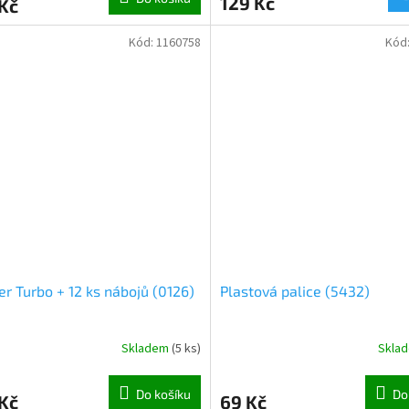
129 Kč
Kč
Kód:
1160758
Kód
er Turbo + 12 ks nábojů (0126)
Plastová palice (5432)
Skladem
(
5 ks
)
Skla
Do košíku
Do
Kč
69 Kč