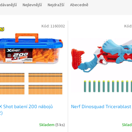
dávanější
Nejlevnější
Nejdražší
Abecedně
Kód:
1160302
Kód
X Shot balení 200 nábojů
Nerf Dinosquad Tricerablast
2)
Skladem
(
5 ks
)
Skla