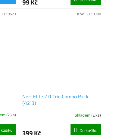
99 Kč
:
1159623
Kód:
1159380
Nerf Elite 2.0 Trio Combo Pack
(4213)
dem
(
2 ks
)
Skladem
(
2 ks
)
 košíku
Do košíku
399 Kč