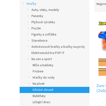
n
a
Hračky
Nejpro
e
z
Auta, vlaky, modely
l
e
Panenky
V
n
Plyšové výrobky
ý
í
Puzzle
p
p
i
r
Figurky a zvířátka
s
o
Stavebnice
p
d
Antistresové hračky a hračky na prsty
r
u
Elektronická hra POP IT
o
k
Na ven a sport
d
t
Míče a balónky
u
ů
k
Frisbee
t
Hračky do vody
ů
Na písek
Zuru 
Dětské zbraně
(249
Bublifuky
Létající draci