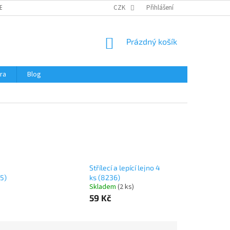
ERTIFIKÁTY A NÁVODY
OBCHODNÍ PODMÍNKY
CZK
Přihlášení
OCHRANA OSOBNÍCH 
NÁKUPNÍ
Prázdný košík
KOŠÍK
ra
Blog
Střílecí a lepící lejno 4
05)
ks (8236)
Skladem
(
2 ks
)
59 Kč