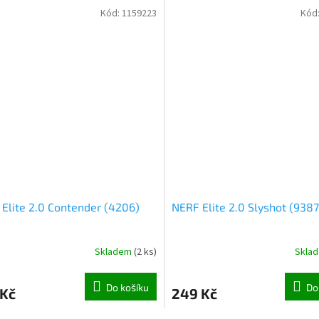
Kód:
1159223
Kód
Elite 2.0 Contender (4206)
NERF Elite 2.0 Slyshot (9387
Skladem
(
2 ks
)
Skla
Do košíku
Do
 Kč
249 Kč