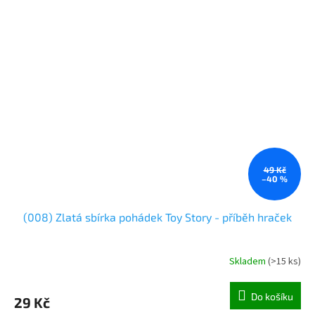
49 Kč
–40 %
(008) Zlatá sbírka pohádek Toy Story - příběh hraček
Skladem
(
>15 ks
)
Do košíku
29 Kč