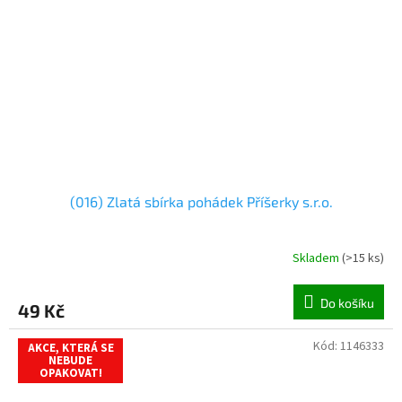
(016) Zlatá sbírka pohádek Příšerky s.r.o.
Skladem
(
>15 ks
)
Do košíku
49 Kč
Kód:
1146333
AKCE, KTERÁ SE
NEBUDE
OPAKOVAT!