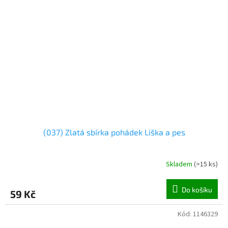
(037) Zlatá sbírka pohádek Liška a pes
Skladem
(
>15 ks
)
Do košíku
59 Kč
Kód:
1146329