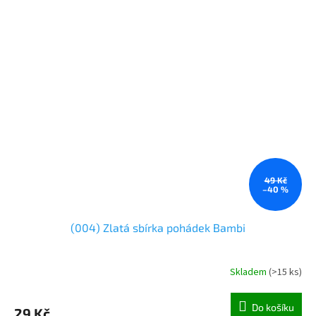
49 Kč
–40 %
(004) Zlatá sbírka pohádek Bambi
Skladem
(
>15 ks
)
Do košíku
29 Kč