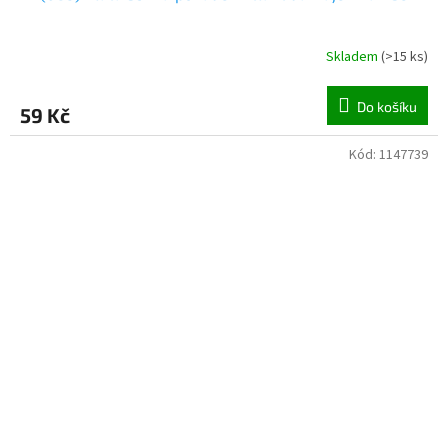
Skladem
(
>15 ks
)
Do košíku
59 Kč
Kód:
1147739