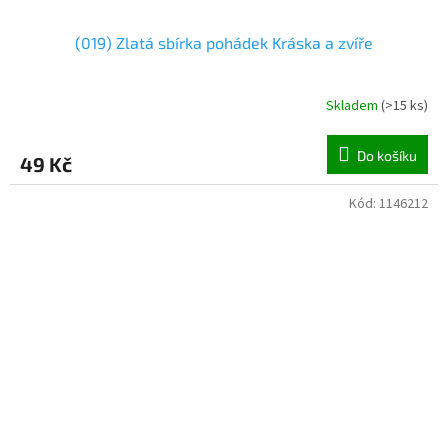
(019) Zlatá sbírka pohádek Kráska a zvíře
Skladem
(
>15 ks
)
Do košíku
49 Kč
Kód:
1146212