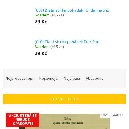
(007) Zlatá sbírka pohádek 101 dalmatinů
Skladem
(
>15 ks
)
29 Kč
(010) Zlatá sbírka pohádek Petr Pan
Skladem
(
>15 ks
)
29 Kč
Ř
a
Nejprodávanější
Nejlevnější
Nejdražší
Abecedně
z
e
n
OTEVŘÍT FILTR
í
p
V
Kód:
1144837
r
AKCE, KTERÁ SE
ý
NEBUDE
o
OPAKOVAT!
p
d