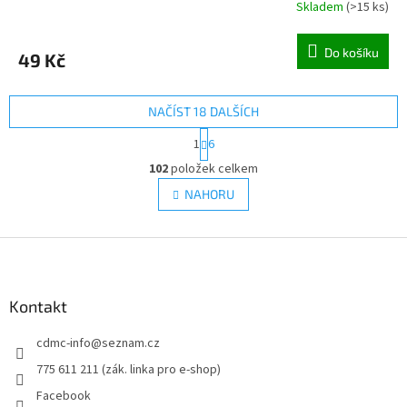
Skladem
(
>15 ks
)
Do košíku
49 Kč
NAČÍST 18 DALŠÍCH
S
1
6
t
O
r
102
položek celkem
v
á
l
NAHORU
n
á
k
d
o
v
Z
a
á
c
á
n
í
p
í
p
a
Kontakt
r
t
v
cdmc-info
@
seznam.cz
í
k
y
775 611 211 (zák. linka pro e-shop)
v
Facebook
ý