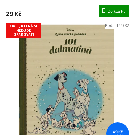
Do košíku
29 Kč
Kód:
1144832
AKCE, KTERÁ SE
NEBUDE
OPAKOVAT!
49 Kč