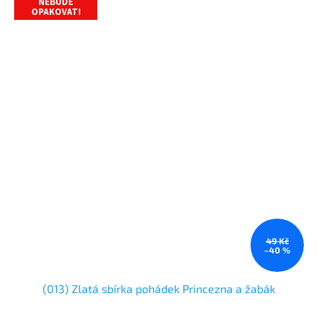
NEBUDE
OPAKOVAT!
49 Kč
–40 %
(013) Zlatá sbírka pohádek Princezna a žabák