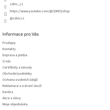
p
cdmc_cz
i
https://www.youtube.com/@CDMCEshop
s
u
@cdmccz
Informace pro Vás
Prodejny
Kontakty
Doprava a platba
O nás
Certifikáty a návody
Obchodní podmínky
Ochrana osobních údajů
Reklamace a vrácení zboží
Kariéra
Akce a slevy
Moje objednávka