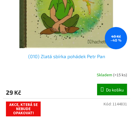
49 Kč
–40 %
(010) Zlatá sbírka pohádek Petr Pan
Skladem
(
>15 ks
)
Do košíku
29 Kč
Kód:
1144831
AKCE, KTERÁ SE
NEBUDE
OPAKOVAT!