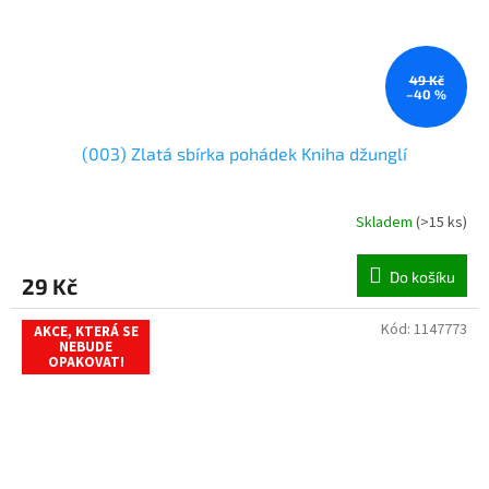
49 Kč
–40 %
(003) Zlatá sbírka pohádek Kniha džunglí
Skladem
(
>15 ks
)
Do košíku
29 Kč
Kód:
1147773
AKCE, KTERÁ SE
NEBUDE
OPAKOVAT!