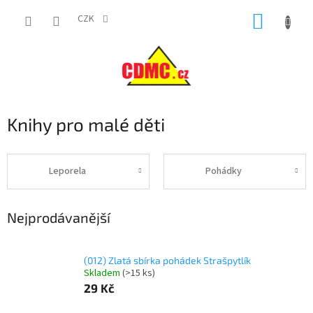
Přejít
NÁKUP
na
CZK
obsah
KOŠÍK
Knihy pro malé děti
Leporela
Pohádky
Nejprodávanější
(012) Zlatá sbírka pohádek Strašpytlík
Skladem
(
>15 ks
)
29 Kč