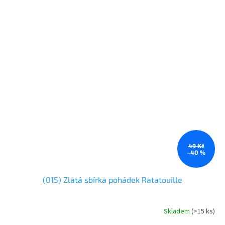
49 Kč
–40 %
(015) Zlatá sbírka pohádek Ratatouille
Skladem
(
>15 ks
)