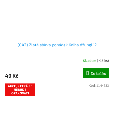
(042) Zlatá sbírka pohádek Kniha džunglí 2
Skladem
(
>15 ks
)
Do košíku
49 Kč
Kód:
1144833
AKCE, KTERÁ SE
NEBUDE
OPAKOVAT!