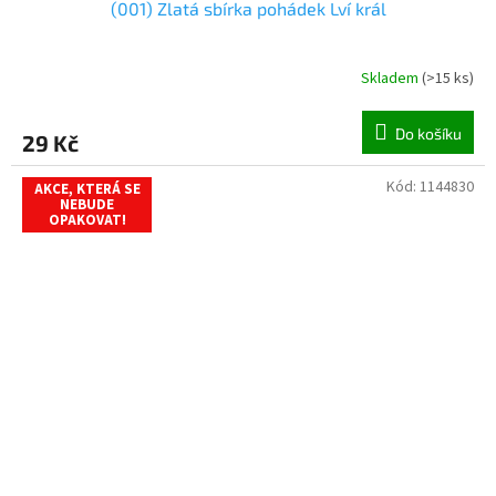
(001) Zlatá sbírka pohádek Lví král
Skladem
(
>15 ks
)
Do košíku
29 Kč
Kód:
1144830
AKCE, KTERÁ SE
NEBUDE
OPAKOVAT!