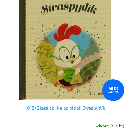
i
u
s
k
p
t
r
ů
o
d
u
k
t
ů
49 Kč
–40 %
(012) Zlatá sbírka pohádek Strašpytlík
Skladem
(
>15 ks
)