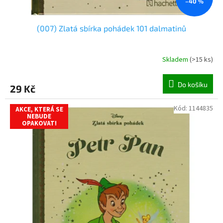
–40 %
(007) Zlatá sbírka pohádek 101 dalmatinů
Skladem
(
>15 ks
)
Do košíku
29 Kč
Kód:
1144835
AKCE, KTERÁ SE
NEBUDE
OPAKOVAT!