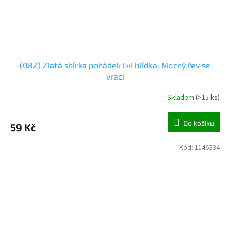
(082) Zlatá sbírka pohádek Lví hlídka: Mocný řev se
vrací
Skladem
(
>15 ks
)
Do košíku
59 Kč
Kód:
1146334