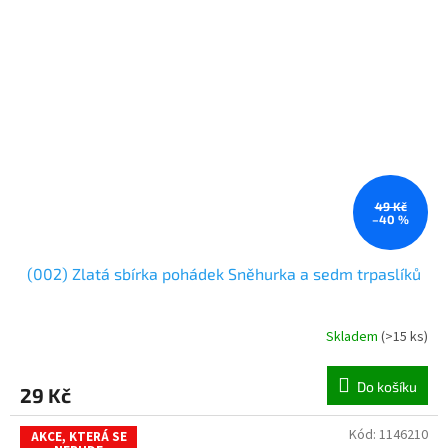
49 Kč
–40 %
(002) Zlatá sbírka pohádek Sněhurka a sedm trpaslíků
Skladem
(
>15 ks
)
Do košíku
29 Kč
Kód:
1146210
AKCE, KTERÁ SE