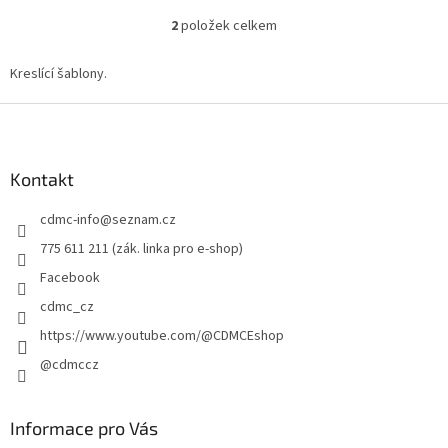
2
položek celkem
O
v
l
Kreslící šablony.
á
d
Z
a
á
c
p
í
a
Kontakt
p
t
r
cdmc-info
@
seznam.cz
í
v
k
775 611 211 (zák. linka pro e-shop)
y
Facebook
v
ý
cdmc_cz
p
https://www.youtube.com/@CDMCEshop
i
s
@cdmccz
u
Informace pro Vás