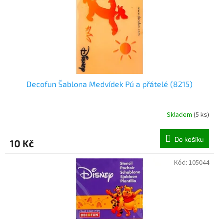
ů
Decofun Šablona Medvídek Pú a přátelé (8215)
Skladem
(
5 ks
)
Do košíku
10 Kč
Kód:
105044