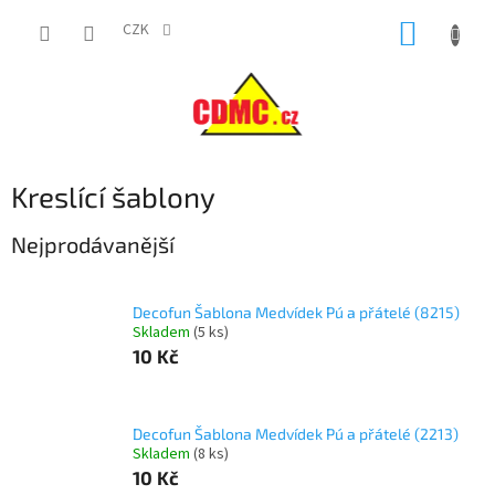
Přejít
NÁKUP
na
CZK
obsah
KOŠÍK
Kreslící šablony
Nejprodávanější
Decofun Šablona Medvídek Pú a přátelé (8215)
Skladem
(
5 ks
)
10 Kč
Decofun Šablona Medvídek Pú a přátelé (2213)
Skladem
(
8 ks
)
10 Kč