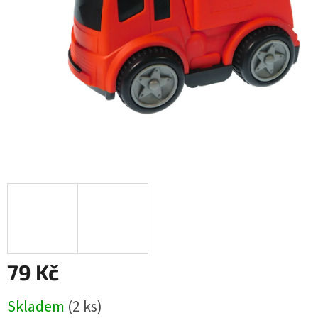
79 Kč
Měrná
Skladem
(
2 ks
)
cena: