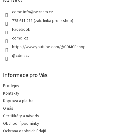
t
cdmc-info
@
seznam.cz
í
775 611 211 (zák. linka pro e-shop)
Facebook
cdmc_cz
https://www.youtube.com/@CDMCEshop
@cdmccz
Informace pro Vás
Prodejny
Kontakty
Doprava a platba
O nás
Certifikáty a návody
Obchodní podmínky
Ochrana osobních údajů