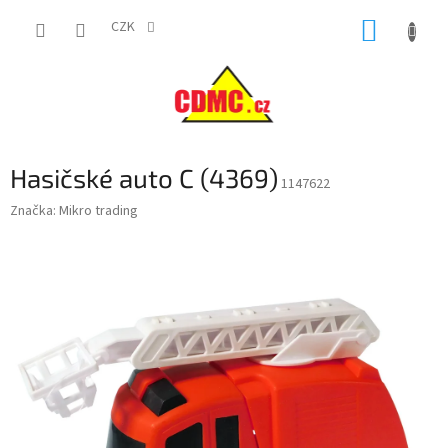
Přejít
NÁKUP
na
CZK
obsah
KOŠÍK
Hasičské auto C (4369)
1147622
Značka:
Mikro trading