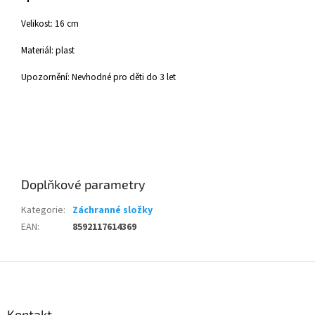
Velikost: 16 cm
Materiál: plast
Upozornění: Nevhodné pro děti do 3 let
Doplňkové parametry
Kategorie
:
Záchranné složky
EAN
:
8592117614369
Z
á
p
a
Kontakt