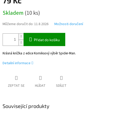
79 Kč
Měrná
Skladem
(
10 ks
)
cena:
Můžeme doručit do:
11.8.2026
Možnosti doručení
Přidat do košíku
Krásná knížka z edice Komiksový výběr Spider-Man.
Detailní informace
ZEPTAT SE
HLÍDAT
SDÍLET
Související produkty