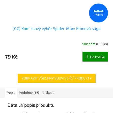
149 Kč
–46 %
(02) Komiksový výběr Spider-Man: Klonová sága
Skladem
(
>15 ks
)
79 Kč
Do košíku
ZOBRAZIT VŠECHNY SOUVISEJÍCÍ PRODUKTY
Popis
Podobné (16)
Diskuze
Detailní popis produktu