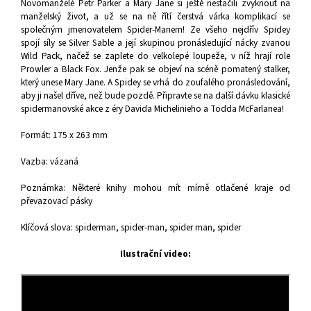
Novomanželé Petr Parker a Mary Jane si ještě nestačili zvyknout na
manželský život, a už se na ně řítí čerstvá várka komplikací se
společným jmenovatelem Spider-Manem! Ze všeho nejdřív Spidey
spojí síly se Silver Sable a její skupinou pronásledující nácky zvanou
Wild Pack, načež se zaplete do velkolepé loupeže, v níž hrají role
Prowler a Black Fox. Jenže pak se objeví na scéně pomatený stalker,
který unese Mary Jane. A Spidey se vrhá do zoufalého pronásledování,
aby ji našel dříve, než bude pozdě. Připravte se na další dávku klasické
spidermanovské akce z éry Davida Michelinieho a Todda McFarlanea!
Formát: 175 x 263 mm
Vazba: vázaná
Poznámka: Některé knihy mohou mít mírně otlačené kraje od
převazovací pásky
Klíčová slova: spiderman, spider-man, spider man, spider
Ilustrační video: