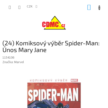
Přejít
NÁKUP
na
CZK
obsah
KOŠÍK
(24) Komiksový výběr Spider-Man:
Únos Mary Jane
1154106
Značka:
Marvel