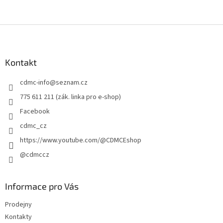
Z
á
p
a
Kontakt
t
cdmc-info
@
seznam.cz
í
775 611 211 (zák. linka pro e-shop)
Facebook
cdmc_cz
https://www.youtube.com/@CDMCEshop
@cdmccz
Informace pro Vás
Prodejny
Kontakty