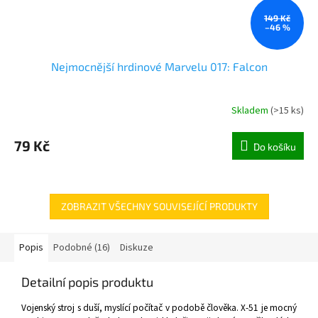
149 Kč
–46 %
Nejmocnější hrdinové Marvelu 017: Falcon
Skladem
(
>15 ks
)
79 Kč
Do košíku
ZOBRAZIT VŠECHNY SOUVISEJÍCÍ PRODUKTY
Popis
Podobné (16)
Diskuze
Detailní popis produktu
Vojenský stroj s duší, myslící počítač v podobě člověka. X-51 je mocný