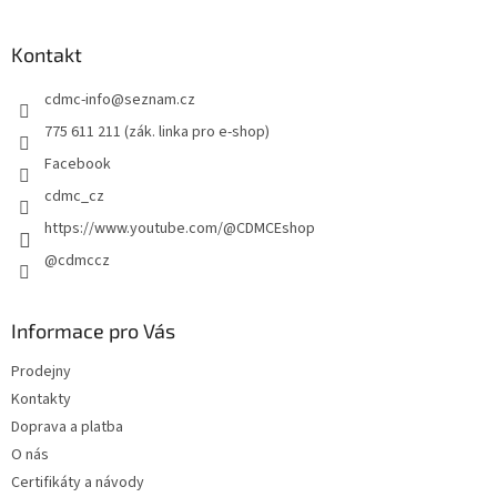
á
p
a
Kontakt
t
cdmc-info
@
seznam.cz
í
775 611 211 (zák. linka pro e-shop)
Facebook
cdmc_cz
https://www.youtube.com/@CDMCEshop
@cdmccz
Informace pro Vás
Prodejny
Kontakty
Doprava a platba
O nás
Certifikáty a návody