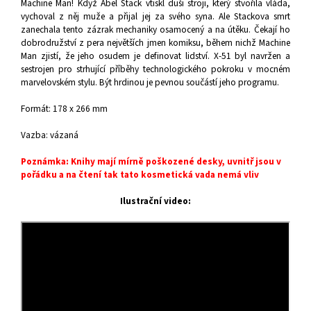
Machine Man! Když Abel Stack vtiskl duši stroji, který stvořila vláda,
vychoval z něj muže a přijal jej za svého syna. Ale Stackova smrt
zanechala tento zázrak mechaniky osamocený a na útěku. Čekají ho
dobrodružství z pera největších jmen komiksu, během
nichž Machine
Man zjistí, že jeho osudem je definovat lidství. X-51 byl navržen a
sestrojen pro strhující příběhy technologického pokroku v mocném
marvelovském stylu. Být hrdinou je pevnou součástí jeho programu.
Formát: 178 x 266 mm
Vazba: vázaná
Poznámka: Knihy mají mírně poškozené desky, uvnitř jsou v
pořádku a na čtení tak tato kosmetická vada nemá vliv
Ilustrační video: