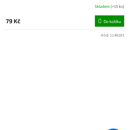
Skladem
(
>15 ks
)
79 Kč
Do košíku
Kód:
1146283