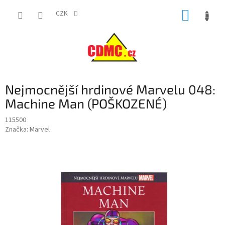
Přejít
NÁKUP
na
CZK
obsah
KOŠÍK
Nejmocnější hrdinové Marvelu 048:
Machine Man (POŠKOZENÉ)
115500
Značka:
Marvel