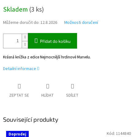
Měrná
Skladem
(
3 ks
)
cena:
Můžeme doručit do:
12.8.2026
Možnosti doručení
Přidat do košíku
Krásná knížka z edice Nejmocnější hrdinové Marvelu.
Detailní informace
ZEPTAT SE
HLÍDAT
SDÍLET
Související produkty
Kód:
1144840
Doprodej