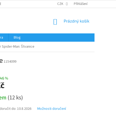
ERTIFIKÁTY A NÁVODY
OBCHODNÍ PODMÍNKY
CZK
Přihlášení
OCHRANA OSOBNÍCH 
NÁKUPNÍ
Prázdný košík
KOŠÍK
ra
Blog
r Spider-Man: Štvanice
e
1154099
46 %
Kč
dem
(
12 ks
)
oručit do:
10.8.2026
Možnosti doručení