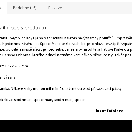
s
Podobné (16)
Diskuze
ailní popis produktu
abil Joeyho Z? Když je na Manhattanu nalezen nevýznamný pouliční lump zavěš
 k jedinému závěru - ze Spider-Mana se stal vrah! Na jeho hlavu je vzápětí vyp
itel po celém městě získat jen pro sebe. Jenže zrovna tohle se Petrovi Parkerovi
i Harryho Osborna, kterého odnesl neznámo kam někdo převelice zlý. Takže pozo
át: 175 x 263 mm
a: vázaná
mka: Některé knihy mohou mít mírně otlačené kraje od převazovací pásky
vá slova: spiderman, spider-man, spider man, spider
Ilustrační video: