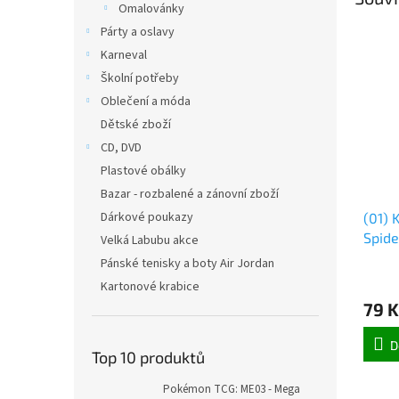
Omalovánky
Párty a oslavy
Karneval
Školní potřeby
Oblečení a móda
Dětské zboží
CD, DVD
Plastové obálky
Bazar - rozbalené a zánovní zboží
Dárkové poukazy
(01) 
Spide
Velká Labubu akce
Pánské tenisky a boty Air Jordan
Kartonové krabice
79 K
D
Top 10 produktů
Pokémon TCG: ME03 - Mega