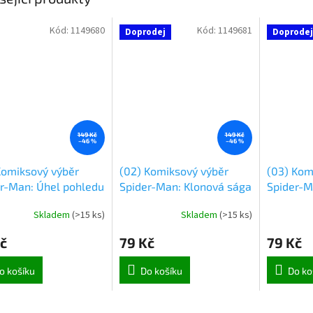
Kód:
1149680
Kód:
1149681
Doprodej
Doprodej
149 Kč
149 Kč
–46 %
–46 %
Komiksový výběr
(02) Komiksový výběr
(03) Kom
r-Man: Úhel pohledu
Spider-Man: Klonová sága
Spider-M
lidských 
Skladem
(
>15 ks
)
Skladem
(
>15 ks
)
č
79 Kč
79 Kč
o košíku
Do košíku
Do ko