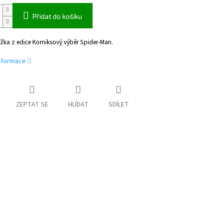
Přidat do košíku
ížka z edice Komiksový výběr Spider-Man.
informace
ZEPTAT SE
HLÍDAT
SDÍLET