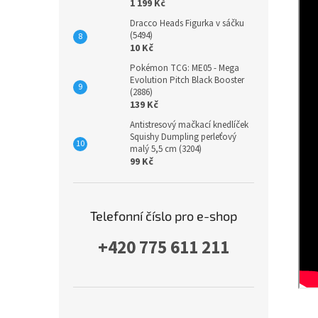
1 199 Kč
Dracco Heads Figurka v sáčku
(5494)
10 Kč
Pokémon TCG: ME05 - Mega
Evolution Pitch Black Booster
(2886)
139 Kč
Antistresový mačkací knedlíček
Squishy Dumpling perleťový
malý 5,5 cm (3204)
99 Kč
Telefonní číslo pro e-shop
+420 775 611 211