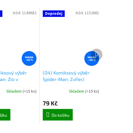
Kód:
1149682
Kód:
1152661
Doprodej
Další
produkt
149 Kč
149 Kč
–46 %
–46 %
iksový výběr
(04) Komiksový výběr
an: Zlo v
Spider-Man: Zvířecí
srdcích
instinkt
Skladem
(
>15 ks
)
Skladem
(
>15 ks
)
79 Kč
šíku
Do košíku