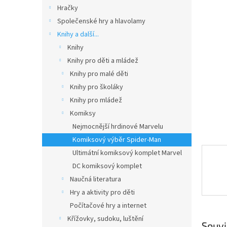
n
Hračky
e
Společenské hry a hlavolamy
l
Knihy a další...
Knihy
Knihy pro děti a mládež
Knihy pro malé děti
Knihy pro školáky
Knihy pro mládež
Komiksy
Nejmocnější hrdinové Marvelu
Komiksový výběr Spider-Man
Ultimátní komiksový komplet Marvel
DC komiksový komplet
Naučná literatura
Hry a aktivity pro děti
Počítačové hry a internet
Křížovky, sudoku, luštění
Souvi