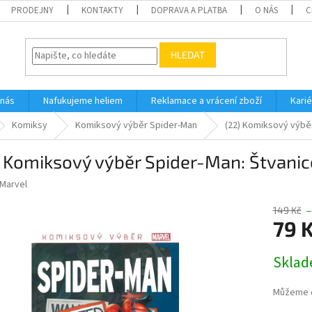
PRODEJNY
KONTAKTY
DOPRAVA A PLATBA
O NÁS
C
HLEDAT
 nás
Nafukujeme heliem
Reklamace a vrácení zboží
Karié
Komiksy
Komiksový výběr Spider-Man
(22) Komiksový výbě
 Komiksový výběr Spider-Man: Štvanic
Marvel
149 Kč
–
79 
Měrná
Skla
cena:
Můžeme d