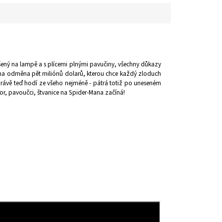
ený na lampě a s plícemi plnými pavučiny, všechny důkazy
sána odměna pět miliónů dolarů, kterou chce každý zloduch
 právě teď hodí ze všeho nejméně - pátrá totiž po uneseném
r, pavoučci, štvanice na Spider-Mana začíná!