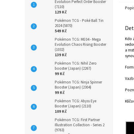
Evolution Perfect Order Booster
(7110)
Popi
129 Kč
Pokémon TCG - Poké Ball Tin
2024 (5870)
Det
549 Kč
Kdo z
Pokémon TCG: ME04 - Mega
vedou
Evolution Chaos Rising Booster
(1032)
a mst
139 Kč
synov
Pokémon TCG: Nihil Zero
Form
booster (Japan) (2267)
99 Kč
Vazb
Pokémon TCG: Ninja Spinner
Booster (Japan) (2304)
Pozná
99 Kč
Pokémon TCG: Abyss Eye
Klíčo
Booster (Japan) (2110)
109 Kč
Pokémon TCG: First Partner
Illustration Collection - Series 2
(9763)