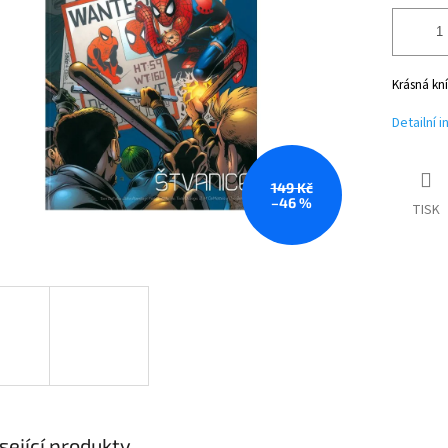
Krásná kn
Detailní 
149 Kč
–46 %
TISK
sející produkty