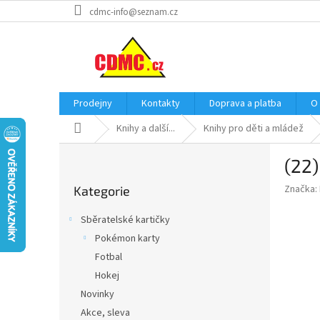
Přejít
cdmc-info@seznam.cz
na
obsah
Prodejny
Kontakty
Doprava a platba
O
Domů
Knihy a další...
Knihy pro děti a mládež
P
(22)
o
Přeskočit
s
Značka:
Kategorie
kategorie
t
r
Sběratelské kartičky
a
Pokémon karty
n
Fotbal
n
í
Hokej
p
Novinky
a
Akce, sleva