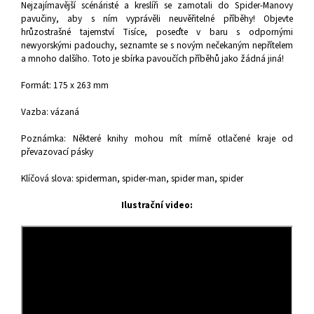
Nejzajímavější scénáristé a kreslíři se zamotali do Spider-Manovy
pavučiny, aby s ním vyprávěli neuvěřitelné příběhy! Objevte
hrůzostrašné tajemství Tisíce, poseďte v baru s odpornými
newyorskými padouchy, seznamte se s novým nečekaným nepřítelem
a mnoho dalšího. Toto je sbírka pavoučích příběhů jako žádná jiná!
Formát: 175 x 263 mm
Vazba: vázaná
Poznámka: Některé knihy mohou mít mírně otlačené kraje od
převazovací pásky
Klíčová slova: spiderman, spider-man, spider man, spider
Ilustrační video: