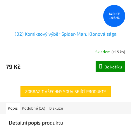
149 Kč
–46 %
(02) Komiksový výběr Spider-Man: Klonová sága
Skladem
(
>15 ks
)
79 Kč
Do košíku
ZOBRAZIT VŠECHNY SOUVISEJÍCÍ PRODUKTY
Popis
Podobné (16)
Diskuze
Detailní popis produktu