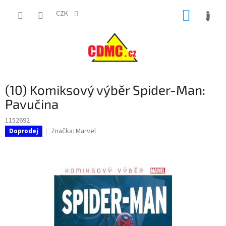
Přejít
NÁKUP
na
CZK
obsah
KOŠÍK
(10) Komiksový výběr Spider-Man:
Pavučina
1152692
Značka:
Marvel
Doprodej