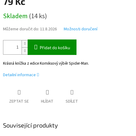
79 Kč
Měrná
Skladem
(
14 ks
)
cena:
Můžeme doručit do:
11.8.2026
Možnosti doručení
Přidat do košíku
Krásná knížka z edice Komiksový výběr Spider-Man.
Detailní informace
ZEPTAT SE
HLÍDAT
SDÍLET
Související produkty