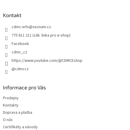
á
p
a
Kontakt
t
cdmc-info
@
seznam.cz
í
775 611 211 (zák. linka pro e-shop)
Facebook
cdmc_cz
https://www.youtube.com/@CDMCEshop
@cdmccz
Informace pro Vás
Prodejny
Kontakty
Doprava a platba
O nás
Certifikáty a návody