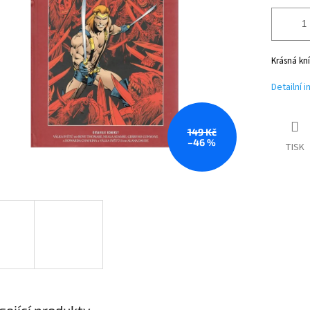
Krásná kní
Detailní 
149 Kč
–46 %
TISK
sející produkty