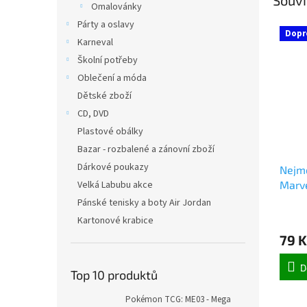
Omalovánky
Párty a oslavy
Dopr
Karneval
Školní potřeby
Oblečení a móda
Dětské zboží
CD, DVD
Plastové obálky
Bazar - rozbalené a zánovní zboží
Dárkové poukazy
Nejmo
Velká Labubu akce
Marv
Pánské tenisky a boty Air Jordan
Kartonové krabice
79 K
D
Top 10 produktů
Pokémon TCG: ME03 - Mega