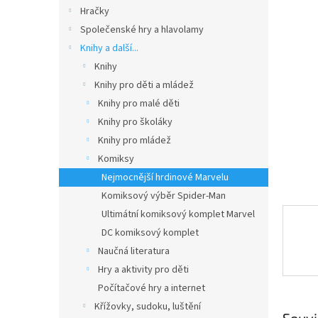
n
Hračky
e
Společenské hry a hlavolamy
l
Knihy a další...
Knihy
Knihy pro děti a mládež
Knihy pro malé děti
Knihy pro školáky
Knihy pro mládež
Komiksy
Nejmocnější hrdinové Marvelu
Komiksový výběr Spider-Man
Ultimátní komiksový komplet Marvel
DC komiksový komplet
Naučná literatura
Hry a aktivity pro děti
Počítačové hry a internet
Křížovky, sudoku, luštění
Souvi