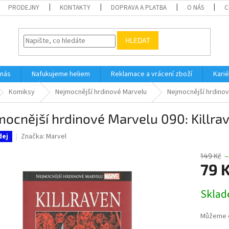
PRODEJNY
KONTAKTY
DOPRAVA A PLATBA
O NÁS
C
HLEDAT
 nás
Nafukujeme heliem
Reklamace a vrácení zboží
Karié
Komiksy
Nejmocnější hrdinové Marvelu
Nejmocnější hrdinové
ocnější hrdinové Marvelu 090: Killra
Značka:
Marvel
dej
149 Kč
–
79 
Měrná
Skla
cena:
Můžeme d