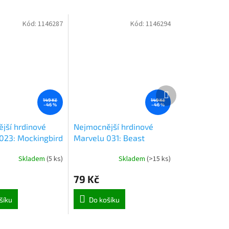
Kód:
1146287
Kód:
1146294
Další
produkt
149 Kč
149 Kč
–46 %
–46 %
jší hrdinové
Nejmocnější hrdinové
023: Mockingbird
Marvelu 031: Beast
Skladem
(
5 ks
)
Skladem
(
>15 ks
)
79 Kč
šíku
Do košíku