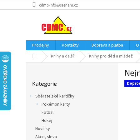
Přejít
cdmc-info@seznam.cz
na
obsah
Prodejny
Kontakty
Doprava a platba
O
Domů
Knihy a další...
Knihy pro děti a mládež
P
Nejm
o
Přeskočit
s
Kategorie
kategorie
Dopro
t
r
Sběratelské kartičky
a
Pokémon karty
n
Fotbal
n
í
Hokej
p
Novinky
a
Akce, sleva