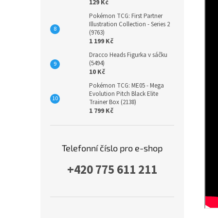
129 Kč
Pokémon TCG: First Partner
Illustration Collection - Series 2
(9763)
1 199 Kč
Dracco Heads Figurka v sáčku
(5494)
10 Kč
Pokémon TCG: ME05 - Mega
Evolution Pitch Black Elite
Trainer Box (2138)
1 799 Kč
Telefonní číslo pro e-shop
+420 775 611 211