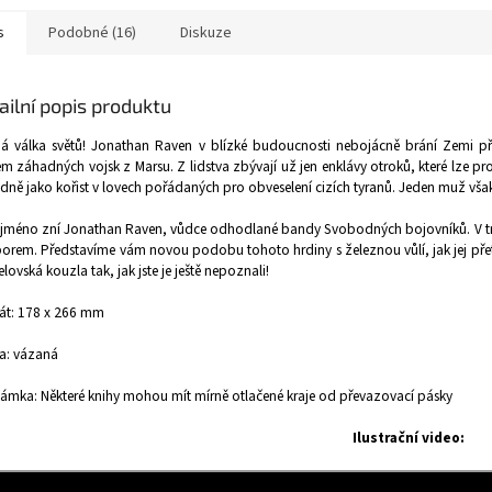
s
Podobné (16)
Diskuze
ailní popis produktu
ná válka světů! Jonathan Raven v blízké budoucnosti nebojácně brání Zemi 
m záhadných vojsk z Marsu. Z lidstva zbývají už jen enklávy otroků, které lze pr
dně jako kořist v lovech pořádaných pro obveselení cizích tyranů. Jeden muž vša
jméno zní Jonathan Raven, vůdce odhodlané bandy Svobodných bojovníků. V tr
orem. Představíme vám novou podobu tohoto hrdiny s železnou vůlí, jak jej přetvo
lovská kouzla tak, jak jste je ještě nepoznali!
át: 178 x 266 mm
a: vázaná
mka: Některé knihy mohou mít mírně otlačené kraje od převazovací pásky
Ilustrační video: