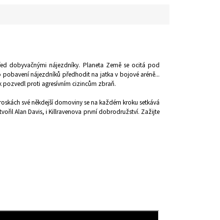
před dobyvačnými nájezdníky. Planeta Země se ocitá pod
o pobavení nájezdníků předhodit na jatka v bojové aréně...
k pozvedl proti agresívním cizincům zbraň.
oskách své někdejší domoviny se na každém kroku setkává
řil Alan Davis, i Killravenova první dobrodružství. Zažijte