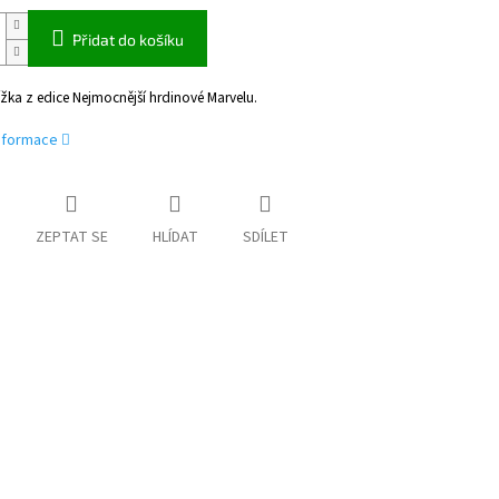
Přidat do košíku
žka z edice Nejmocnější hrdinové Marvelu.
informace
ZEPTAT SE
HLÍDAT
SDÍLET