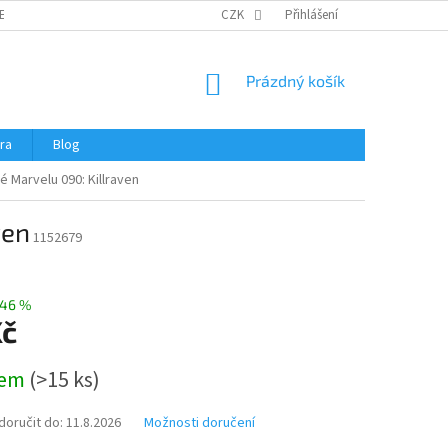
ERTIFIKÁTY A NÁVODY
OBCHODNÍ PODMÍNKY
CZK
Přihlášení
OCHRANA OSOBNÍCH 
NÁKUPNÍ
Prázdný košík
KOŠÍK
ra
Blog
 Marvelu 090: Killraven
ven
1152679
46 %
Kč
dem
(
>15 ks
)
oručit do:
11.8.2026
Možnosti doručení