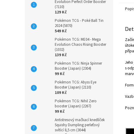
Evolution Perfect Order Booster
(7110)
Popi
129 Kč
Pokémon TCG - Poké Ball Tin
2024 (5870)
Det
549 Kč
Pokémon TCG: ME04 - Mega
Začí
Evolution Chaos Rising Booster
útoke
(1032)
přípa
139 Kč
Jeho 
Pokémon TCG: Ninja Spinner
s odp
Booster (Japan) (2304)
99 Kč
marve
Pokémon TCG: Abyss Eye
Form
Booster (Japan) (2110)
109 Kč
Vazb
Pokémon TCG: Nihil Zero
booster (Japan) (2267)
Pozná
99 Kč
Antistresový mačkací knedlíček
Squishy Dumpling perleťový
svítící 8,5 cm (3044)