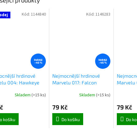
Kód:
1144840
Kód:
1146283
odej
149 Kč
149 Kč
–46 %
–46 %
cnější hrdinové
Nejmocnější hrdinové
Nejmocně
elu 004: Hawkeye
Marvelu 017: Falcon
Marvelu 
Skladem
(
>15 ks
)
Skladem
(
>15 ks
)
č
79 Kč
79 Kč
o košíku
Do košíku
Do ko