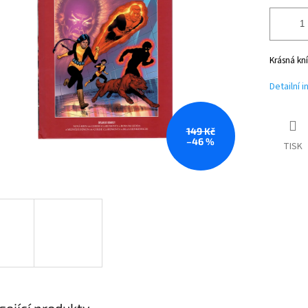
Krásná kní
Detailní 
149 Kč
–46 %
TISK
sející produkty