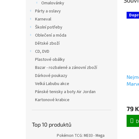
Omalovánky
Párty a oslavy
Dopr
Karneval
Školní potřeby
Oblečení a móda
Dětské zboží
CD, DVD
Plastové obálky
Bazar - rozbalené a zánovní zboží
Dárkové poukazy
Nejmo
Velká Labubu akce
Marv
Pánské tenisky a boty Air Jordan
Kartonové krabice
79 K
D
Top 10 produktů
Pokémon TCG: ME03 - Mega