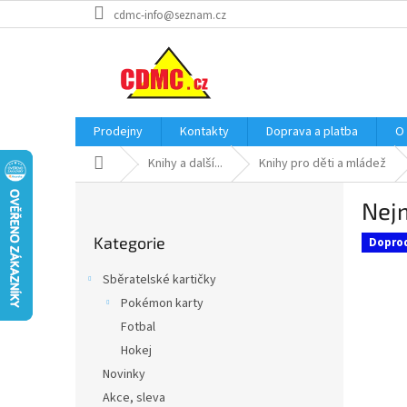
Přejít
cdmc-info@seznam.cz
na
obsah
Prodejny
Kontakty
Doprava a platba
O
Domů
Knihy a další...
Knihy pro děti a mládež
P
Nej
o
Přeskočit
s
Kategorie
kategorie
Dopro
t
r
Sběratelské kartičky
a
Pokémon karty
n
Fotbal
n
í
Hokej
p
Novinky
a
Akce, sleva