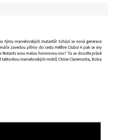
ému týmu marvelovských mutantů! Schází se nová generace
enáče zavedou přímo do cestu Hellfire Clubu! A pak se sny
New Mutants svou malou hororovou noc? To se dozvíte právě
 taktovkou marvelovských mistrů Chrise Claremonta, Boba