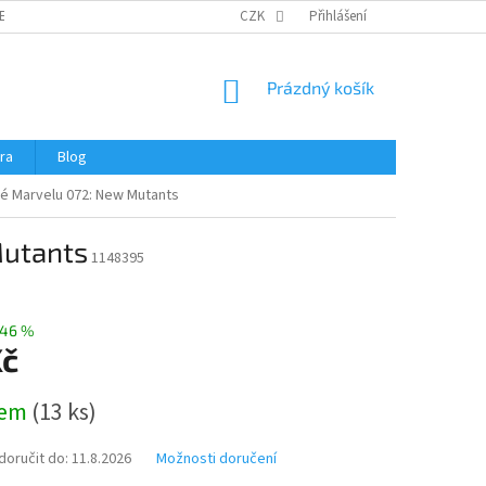
ERTIFIKÁTY A NÁVODY
OBCHODNÍ PODMÍNKY
CZK
Přihlášení
OCHRANA OSOBNÍCH 
NÁKUPNÍ
Prázdný košík
KOŠÍK
ra
Blog
é Marvelu 072: New Mutants
Mutants
1148395
46 %
Kč
dem
(
13 ks
)
oručit do:
11.8.2026
Možnosti doručení