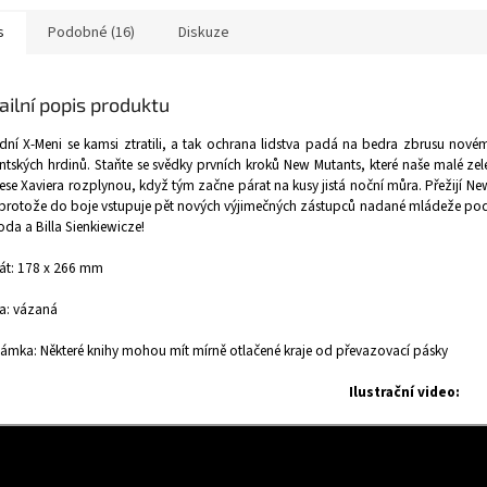
s
Podobné (16)
Diskuze
ailní popis produktu
ní X-Meni se kamsi ztratili, a tak ochrana lidstva padá na bedra zbrusu nov
tských hrdinů. Staňte se svědky prvních kroků New Mutants, které naše malé zel
ese Xaviera rozplynou, když tým začne párat na kusy jistá noční můra. Přežijí 
protože do boje vstupuje pět nových výjimečných zástupců nadané mládeže pod
da a Billa Sienkiewicze!
át: 178 x 266 mm
a: vázaná
mka: Některé knihy mohou mít mírně otlačené kraje od převazovací pásky
Ilustrační video: