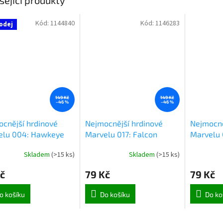
Kód:
1144840
Kód:
1146283
odej
149 Kč
149 Kč
–46 %
–46 %
cnější hrdinové
Nejmocnější hrdinové
Nejmocně
elu 004: Hawkeye
Marvelu 017: Falcon
Marvelu 
Skladem
(
>15 ks
)
Skladem
(
>15 ks
)
č
79 Kč
79 Kč
o košíku
Do košíku
Do ko