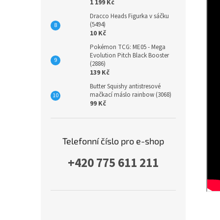
1 199 Kč
Dracco Heads Figurka v sáčku
(5494)
10 Kč
Pokémon TCG: ME05 - Mega
Evolution Pitch Black Booster
(2886)
139 Kč
Butter Squishy antistresové
mačkací máslo rainbow (3068)
99 Kč
Telefonní číslo pro e-shop
+420 775 611 211