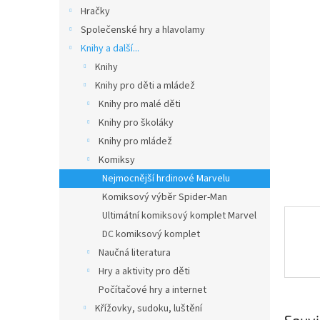
n
Hračky
e
Společenské hry a hlavolamy
l
Knihy a další...
Knihy
Knihy pro děti a mládež
Knihy pro malé děti
Knihy pro školáky
Knihy pro mládež
Komiksy
Nejmocnější hrdinové Marvelu
Komiksový výběr Spider-Man
Ultimátní komiksový komplet Marvel
DC komiksový komplet
Naučná literatura
Hry a aktivity pro děti
Počítačové hry a internet
Křížovky, sudoku, luštění
Souvi