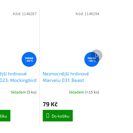
Kód:
1146287
Kód:
1146294
Další
produkt
149 Kč
149 Kč
–46 %
–46 %
jší hrdinové
Nejmocnější hrdinové
023: Mockingbird
Marvelu 031: Beast
Skladem
(
5 ks
)
Skladem
(
>15 ks
)
79 Kč
šíku
Do košíku