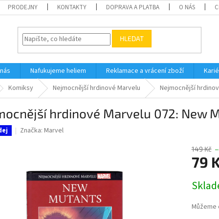
PRODEJNY
KONTAKTY
DOPRAVA A PLATBA
O NÁS
C
HLEDAT
 nás
Nafukujeme heliem
Reklamace a vrácení zboží
Karié
Komiksy
Nejmocnější hrdinové Marvelu
Nejmocnější hrdinov
mocnější hrdinové Marvelu 072: New 
Značka:
Marvel
dej
149 Kč
–
79 
Měrná
Skla
cena:
Můžeme d