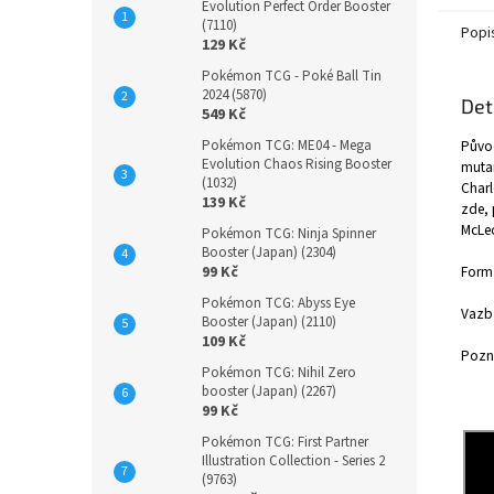
Evolution Perfect Order Booster
(7110)
Popi
129 Kč
Pokémon TCG - Poké Ball Tin
2024 (5870)
Det
549 Kč
Pokémon TCG: ME04 - Mega
Původ
Evolution Chaos Rising Booster
mutan
(1032)
Charl
139 Kč
zde, 
McLeo
Pokémon TCG: Ninja Spinner
Booster (Japan) (2304)
99 Kč
Form
Pokémon TCG: Abyss Eye
Vazb
Booster (Japan) (2110)
109 Kč
Pozná
Pokémon TCG: Nihil Zero
booster (Japan) (2267)
99 Kč
Pokémon TCG: First Partner
Illustration Collection - Series 2
(9763)