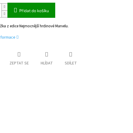
Přidat do košíku
žka z edice Nejmocnější hrdinové Marvelu.
informace
ZEPTAT SE
HLÍDAT
SDÍLET