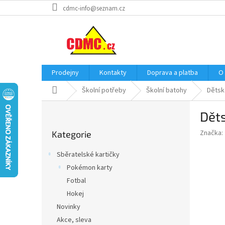
Přejít
cdmc-info@seznam.cz
na
obsah
Prodejny
Kontakty
Doprava a platba
O
Domů
Školní potřeby
Školní batohy
Dětsk
P
Děts
o
Přeskočit
s
Značka:
Kategorie
kategorie
t
r
Sběratelské kartičky
a
Pokémon karty
n
Fotbal
n
í
Hokej
p
Novinky
a
Akce, sleva