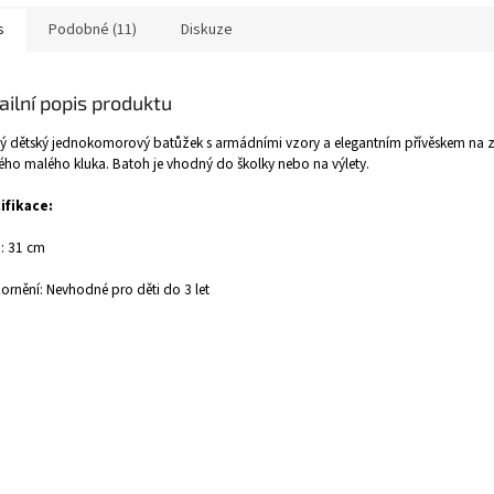
s
Podobné (11)
Diskuze
ailní popis produktu
ý dětský jednokomorový batůžek s armádními vzory a elegantním přívěskem na z
ho malého kluka. Batoh je vhodný do školky nebo na výlety.
ifikace:
: 31 cm
rnění: Nevhodné pro děti do 3 let