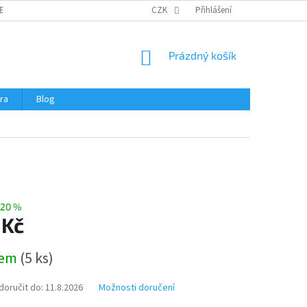
ERTIFIKÁTY A NÁVODY
OBCHODNÍ PODMÍNKY
CZK
Přihlášení
OCHRANA OSOBNÍCH 
NÁKUPNÍ
Prázdný košík
KOŠÍK
ra
Blog
20 %
 Kč
dem
(
5 ks
)
oručit do:
11.8.2026
Možnosti doručení