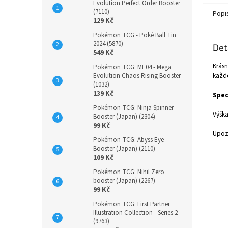
Evolution Perfect Order Booster
(7110)
Popi
129 Kč
Pokémon TCG - Poké Ball Tin
2024 (5870)
Det
549 Kč
Krásn
Pokémon TCG: ME04 - Mega
každé
Evolution Chaos Rising Booster
(1032)
139 Kč
Spec
Pokémon TCG: Ninja Spinner
Výška
Booster (Japan) (2304)
99 Kč
Upozo
Pokémon TCG: Abyss Eye
Booster (Japan) (2110)
109 Kč
Pokémon TCG: Nihil Zero
booster (Japan) (2267)
99 Kč
Pokémon TCG: First Partner
Illustration Collection - Series 2
(9763)