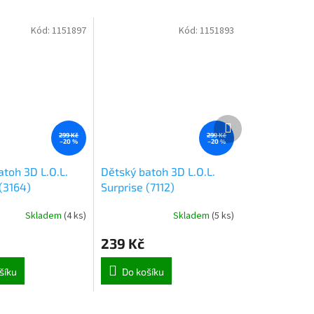
Kód:
1151897
Kód:
1151893
Další
produkt
299 Kč
299 Kč
–20 %
–20 %
atoh 3D L.O.L.
Dětský batoh 3D L.O.L.
(3164)
Surprise (7112)
Skladem
(
4 ks
)
Skladem
(
5 ks
)
239 Kč
šíku
Do košíku