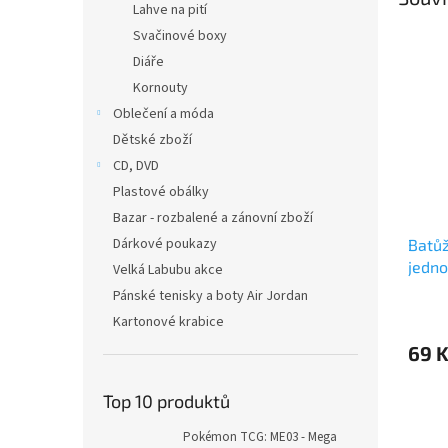
Lahve na pití
Svačinové boxy
Diáře
Kornouty
Oblečení a móda
Dětské zboží
CD, DVD
Plastové obálky
Bazar - rozbalené a zánovní zboží
Dárkové poukazy
Batůž
jedno
Velká Labubu akce
Pánské tenisky a boty Air Jordan
Kartonové krabice
69 
Top 10 produktů
Pokémon TCG: ME03 - Mega