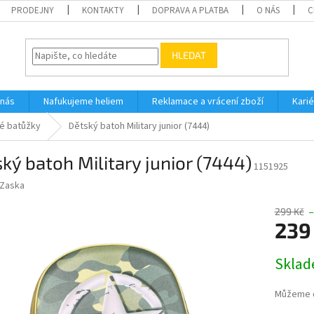
PRODEJNY
KONTAKTY
DOPRAVA A PLATBA
O NÁS
C
HLEDAT
 nás
Nafukujeme heliem
Reklamace a vrácení zboží
Karié
é batůžky
Dětský batoh Military junior (7444)
ký batoh Military junior (7444)
1151925
Zaska
299 Kč
–
239
Měrná
Skla
cena:
Můžeme d