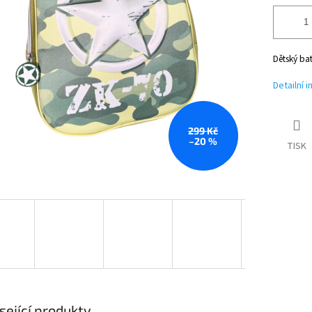
Dětský bat
Detailní 
299 Kč
–20 %
TISK
sející produkty