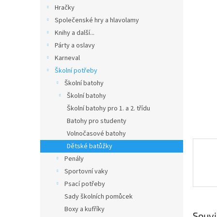
n
Hračky
e
Společenské hry a hlavolamy
l
Knihy a další...
Párty a oslavy
Karneval
Školní potřeby
Školní batohy
Školní batohy
Školní batohy pro 1. a 2. třídu
Batohy pro studenty
Volnočasové batohy
Dětské batůžky
Penály
Sportovní vaky
Psací potřeby
Sady školních pomůcek
Boxy a kufříky
Souvi