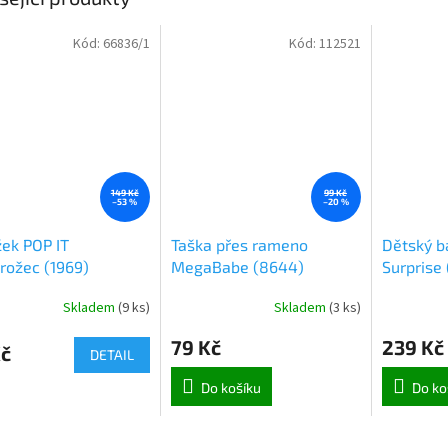
Kód:
66836/1
Kód:
112521
149 Kč
99 Kč
–53 %
–20 %
ek POP IT
Taška přes rameno
Dětský b
rožec (1969)
MegaBabe (8644)
Surprise 
Skladem
(
9 ks
)
Skladem
(
3 ks
)
79 Kč
239 Kč
Kč
DETAIL
Do košíku
Do ko