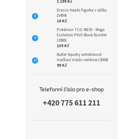
1 199 Kč
Dracco Heads Figurka v sáčku
(5494)
10 Kč
Pokémon TCG: ME05 - Mega
Evolution Pitch Black Booster
(2886)
139 Kč
Butter Squishy antistresové
mačkací máslo rainbow (3068)
99 Kč
Telefonní číslo pro e-shop
+420 775 611 211