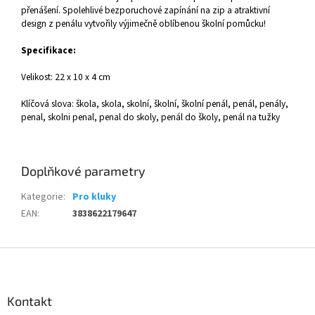
přenášení. Spolehlivé bezporuchové zapínání na zip a atraktivní
design z penálu vytvořily výjimečně oblíbenou školní pomůcku!
Specifikace:
Velikost: 22 x 10 x 4 cm
Klíčová slova: škola, skola, skolní, školní, školní penál, penál, penály,
penal, skolni penal, penal do skoly, penál do školy, penál na tužky
Doplňkové parametry
Kategorie
:
Pro kluky
EAN
:
3838622179647
Z
á
p
a
Kontakt