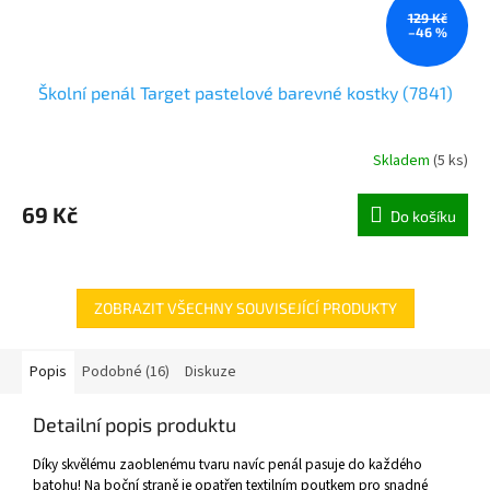
129 Kč
–46 %
Školní penál Target pastelové barevné kostky (7841)
Skladem
(
5 ks
)
69 Kč
Do košíku
ZOBRAZIT VŠECHNY SOUVISEJÍCÍ PRODUKTY
Popis
Podobné (16)
Diskuze
Detailní popis produktu
Díky skvělému zaoblenému tvaru navíc penál pasuje do každého
batohu! Na boční straně je opatřen textilním poutkem pro snadné