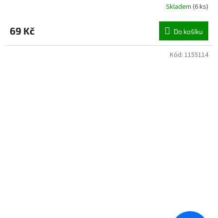
Skladem
(
6 ks
)
69 Kč
Do košíku
Kód:
1155114