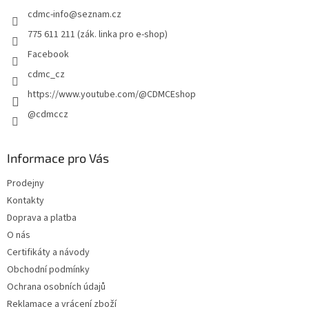
t
cdmc-info
@
seznam.cz
í
775 611 211 (zák. linka pro e-shop)
Facebook
cdmc_cz
https://www.youtube.com/@CDMCEshop
@cdmccz
Informace pro Vás
Prodejny
Kontakty
Doprava a platba
O nás
Certifikáty a návody
Obchodní podmínky
Ochrana osobních údajů
Reklamace a vrácení zboží