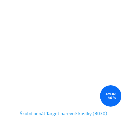
129 Kč
–46 %
Školní penál Target barevné kostky (8030)