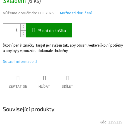
Skladem
(
6 ks
)
cena:
Můžeme doručit do:
11.8.2026
Možnosti doručení
Přidat do košíku
Školní penál značky Target je navržen tak, aby obsáhl veškeré školní potřeby
a aby byly v pouzdru dokonale chráněny.
Detailní informace
ZEPTAT SE
HLÍDAT
SDÍLET
Související produkty
Kód:
1155115