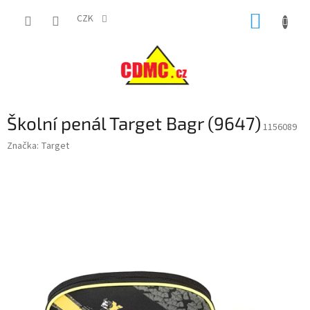
Přejít
NÁKUP
na
CZK
obsah
KOŠÍK
Školní penál Target Bagr (9647)
1156089
Značka:
Target