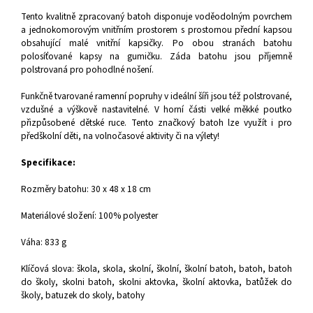
Tento kvalitně zpracovaný batoh disponuje voděodolným povrchem
a jednokomorovým vnitřním prostorem s prostornou přední kapsou
obsahující malé vnitřní kapsičky. Po obou stranách batohu
polosíťované kapsy na gumičku. Záda batohu jsou příjemně
polstrovaná pro pohodlné nošení.
Funkčně tvarované ramenní popruhy v ideální šíři jsou též polstrované,
vzdušné a výškově nastavitelné. V horní části velké měkké poutko
přizpůsobené dětské ruce. Tento značkový batoh lze využít i pro
předškolní děti, na volnočasové aktivity či na výlety!
Specifikace:
Rozměry batohu: 30 x 48 x 18 cm
Materiálové složení: 100% polyester
Váha: 833 g
Klíčová slova: škola, skola, skolní, školní, školní batoh, batoh, batoh
do školy, skolni batoh, skolni aktovka, školní aktovka, batůžek do
školy, batuzek do skoly, batohy