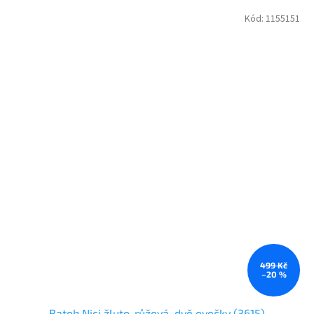
Kód:
1155151
499 Kč
–20 %
Batoh Nici žluto-růžová, dvě ovečky (3615)