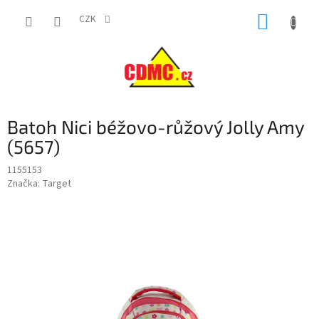
Přejít
NÁKUP
na
CZK
obsah
KOŠÍK
Batoh Nici béžovo-růžový Jolly Amy
(5657)
1155153
Značka:
Target