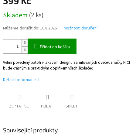
399 Kč
Měrná
Skladem
(
2 ks
)
cena:
Můžeme doručit do:
10.8.2026
Možnosti doručení
Přidat do košíku
Velmi povedený batoh v lákavém designu zamilovaných oveček značky NICI
bude krásným a praktickým doplňkem všech školaček.
Detailní informace
ZEPTAT SE
HLÍDAT
SDÍLET
Související produkty