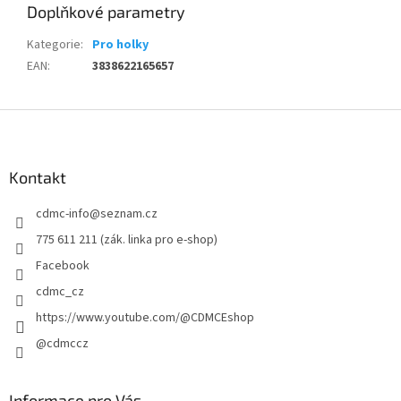
Doplňkové parametry
Kategorie
:
Pro holky
EAN
:
3838622165657
Z
á
p
a
Kontakt
t
cdmc-info
@
seznam.cz
í
775 611 211 (zák. linka pro e-shop)
Facebook
cdmc_cz
https://www.youtube.com/@CDMCEshop
@cdmccz
Informace pro Vás