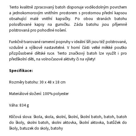
Tento kvalitně zpracovaný batoh disponuje voděodolným povrchem
a jednokomorovým vnitřním prostorem s prostornou přední kapsou
obsahující malé vnitřní kapsičky. Po obou stranách batohu
polosíťované kapsy na gumičku. Záda batohu jsou příjemně
polstrovaná pro pohodlné nošení.
Funkčně tvarované ramenní popruhy v ideální šíři jsou též polstrované,
vzdušné a výškově nastavitelné. V horní části velké měkké poutko
přizpůsobené dětské ruce. Tento značkový batoh lze využít i pro
předškolní děti, na volnočasové aktivity či na výlety!
Specifikace:
Rozměry batohu: 30 x 48 x 18 cm
Materiálové složení: 100% polyester
Váha: 834 g
Klíčová slova: škola, skola, skolní, školní, školní batoh, batoh, batoh
do školy, skolni batoh, skolni aktovka, školní aktovka, batůžek do
školy, batuzek do skoly, batohy