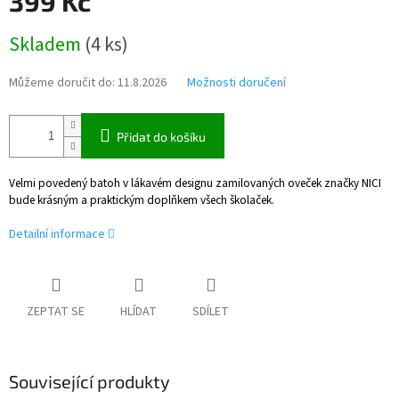
399 Kč
Měrná
Skladem
(
4 ks
)
cena:
Můžeme doručit do:
11.8.2026
Možnosti doručení
Přidat do košíku
Velmi povedený batoh v lákavém designu zamilovaných oveček značky NICI
bude krásným a praktickým doplňkem všech školaček.
Detailní informace
ZEPTAT SE
HLÍDAT
SDÍLET
Související produkty