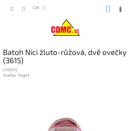
Přejít
NÁKUP
na
CZK
obsah
KOŠÍK
Batoh Nici žluto-růžová, dvě ovečky
(3615)
1155151
Značka:
Target