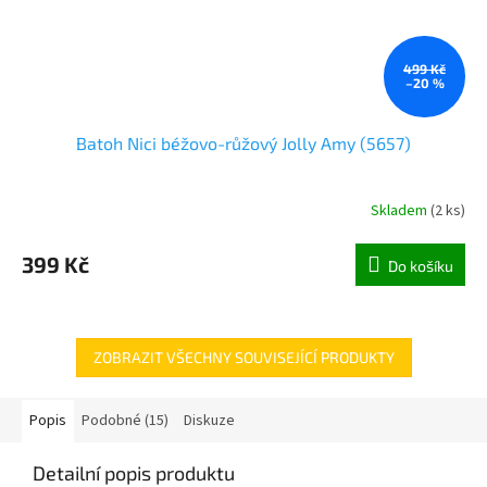
499 Kč
–20 %
Batoh Nici béžovo-růžový Jolly Amy (5657)
Skladem
(
2 ks
)
399 Kč
Do košíku
ZOBRAZIT VŠECHNY SOUVISEJÍCÍ PRODUKTY
Popis
Podobné (15)
Diskuze
Detailní popis produktu