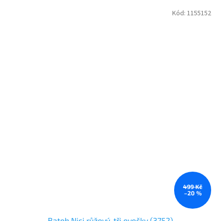
Kód:
1155152
499 Kč
–20 %
Batoh Nici růžový, tři ovečky (3752)