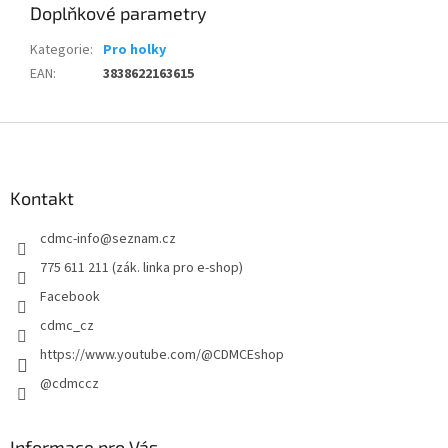
Doplňkové parametry
Kategorie
:
Pro holky
EAN
:
3838622163615
Z
á
p
a
Kontakt
t
cdmc-info
@
seznam.cz
í
775 611 211 (zák. linka pro e-shop)
Facebook
cdmc_cz
https://www.youtube.com/@CDMCEshop
@cdmccz
Informace pro Vás