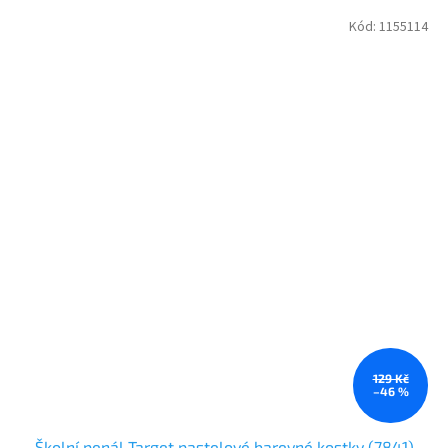
Kód:
1155114
129 Kč
–46 %
Školní penál Target pastelové barevné kostky (7841)