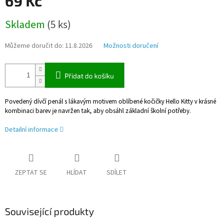
69 Kč
Měrná
Skladem
(
5 ks
)
cena:
Můžeme doručit do:
11.8.2026
Možnosti doručení
Přidat do košíku
Povedený dívčí penál s lákavým motivem oblíbené kočičky Hello Kitty v krásné
kombinaci barev je navržen tak, aby obsáhl základní školní potřeby.
Detailní informace
ZEPTAT SE
HLÍDAT
SDÍLET
Související produkty