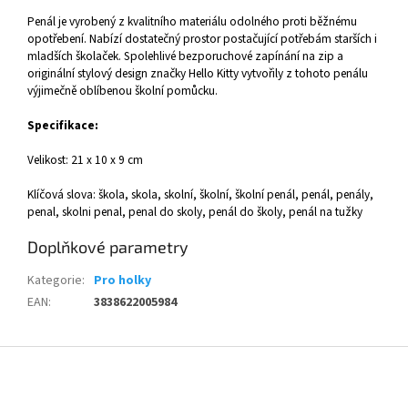
Penál je vyrobený z kvalitního materiálu odolného proti běžnému
opotřebení. Nabízí dostatečný prostor postačující potřebám starších i
mladších školaček. Spolehlivé bezporuchové zapínání na zip a
originální stylový design značky Hello Kitty vytvořily z tohoto penálu
výjimečně oblíbenou školní pomůcku.
Specifikace:
Velikost: 21 x 10 x 9 cm
Klíčová slova: škola, skola, skolní, školní, školní penál, penál, penály,
penal, skolni penal, penal do skoly, penál do školy, penál na tužky
Doplňkové parametry
Kategorie
:
Pro holky
EAN
:
3838622005984
Z
á
p