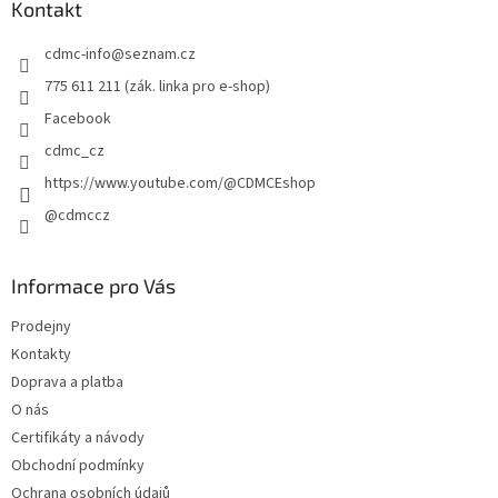
a
Kontakt
t
cdmc-info
@
seznam.cz
í
775 611 211 (zák. linka pro e-shop)
Facebook
cdmc_cz
https://www.youtube.com/@CDMCEshop
@cdmccz
Informace pro Vás
Prodejny
Kontakty
Doprava a platba
O nás
Certifikáty a návody
Obchodní podmínky
Ochrana osobních údajů