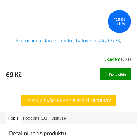
129 Kč
–46 %
Školní penál Target modro-fialové kostky (7773)
Skladem
(
6 ks
)
69 Kč
Do košíku
ZOBRAZIT VŠECHNY SOUVISEJÍCÍ PRODUKTY
Popis
Podobné (16)
Diskuze
Detailní popis produktu