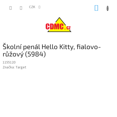
Přejít
NÁKUP
na
CZK
obsah
KOŠÍK
Školní penál Hello Kitty, fialovo-
růžový (5984)
1155120
Značka:
Target