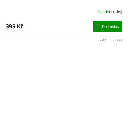
Skladem
(
1 ks
)
399 Kč
Do košíku
Kód:
1159383