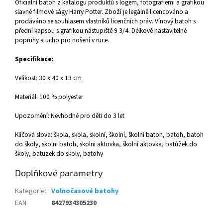
Oficiální batoh z katalogu produktů s logem, fotografiemi a grafikou
slavné filmové ságy Harry Potter. Zboží je legálně licencováno a
prodáváno se souhlasem vlastníků licenčních práv. Vínový batoh s
přední kapsou s grafikou nástupiště 9 3/4. Délkově nastavitelné
popruhy a ucho pro nošení v ruce.
Specifikace:
Velikost: 30
x 40 x 13 cm
Materiál: 100 % polyester
Upozornění: Nevhodné pro děti do 3 let
Klíčová slova: škola, skola, skolní, školní, školní batoh, batoh, batoh
do školy, skolni batoh, skolni aktovka, školní aktovka, batůžek do
školy, batuzek do skoly, batohy
Doplňkové parametry
Kategorie
:
Volnočasové batohy
EAN
:
8427934305230