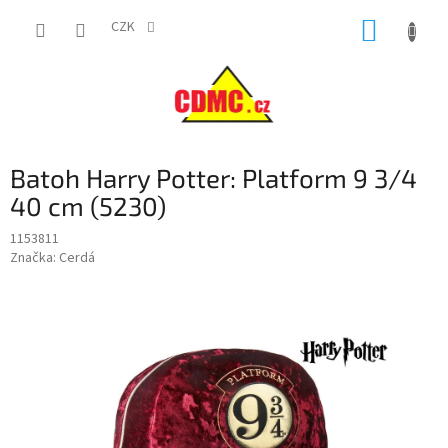
Přejít
NÁKUP
na
CZK
obsah
KOŠÍK
Batoh Harry Potter: Platform 9 3/4
40 cm (5230)
1153811
Značka:
Cerdá