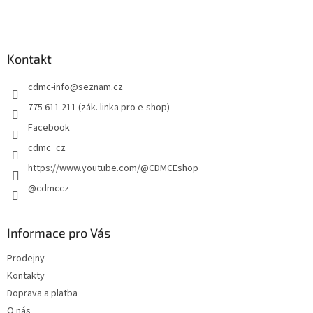
Z
á
p
a
Kontakt
t
cdmc-info
@
seznam.cz
í
775 611 211 (zák. linka pro e-shop)
Facebook
cdmc_cz
https://www.youtube.com/@CDMCEshop
@cdmccz
Informace pro Vás
Prodejny
Kontakty
Doprava a platba
O nás