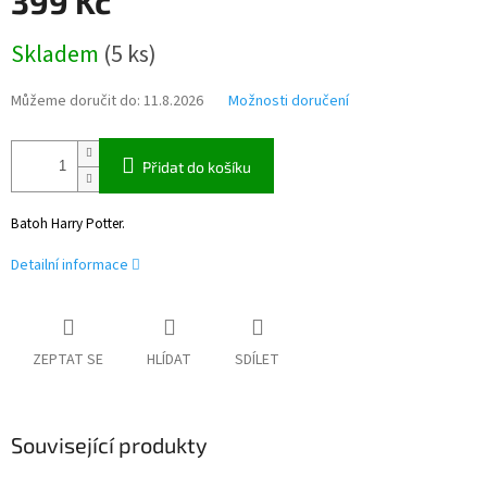
399 Kč
Měrná
Skladem
(
5 ks
)
cena:
Můžeme doručit do:
11.8.2026
Možnosti doručení
Přidat do košíku
Batoh Harry Potter.
Detailní informace
ZEPTAT SE
HLÍDAT
SDÍLET
Související produkty